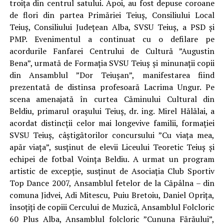
troița din centrul satului. Apoi, au fost depuse coroane
de flori din partea Primăriei Teiuș, Consiliului Local
Teiuș, Consiliului Județean Alba, SVSU Teiuș, a PSD și
PMP. Evenimentul a continuat cu o defilare pe
acordurile Fanfarei Centrului de Cultură ”Augustin
Bena”, urmată de Formația SVSU Teiuș și minunații copii
din Ansamblul ”Dor Teiușan”, manifestarea fiind
prezentată de distinsa profesoară Lacrima Ungur. Pe
scena amenajată în curtea Căminului Cultural din
Beldiu, primarul orașului Teiuș, dr. ing. Mirel Hălălai, a
acordat distincții celor mai longevive familii, formației
SVSU Teiuș, câștigătorilor concursului ”Cu viața mea,
apăr viața”, susținut de elevii Liceului Teoretic Teiuș și
echipei de fotbal Voința Beldiu. A urmat un program
artistic de excepție, susținut de Asociația Club Sportiv
Top Dance 2007, Ansamblul fetelor de la Căpâlna – din
comuna Jidvei, Adi Mitescu, Puiu Bretoiu, Daniel Oprița,
însoțiți de copiii Cercului de Muzică, Ansamblul Folcloric
60 Plus Alba, Ansamblul folcloric ”Cununa Fărăului”,