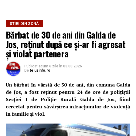
ȘTIRI DIN ZONĂ
Bărbat de 30 de ani din Galda de
Jos, reținut după ce și-ar fi agresat
și violat partenera
Publicat
acum 6 zile
în
03.08.2026
De
teiusinfo.ro
Un bărbat în vârstă de 30 de ani, din comuna Galda
de Jos, a fost reținut pentru 24 de ore de polițiștii
Secției 1 de Poliție Rurală Galda de Jos, fiind
cercetat pentru săvârșirea infracțiunilor de violență
în familie și viol.