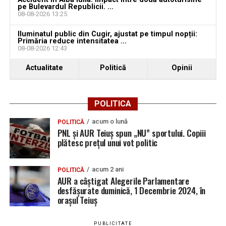
pe Bulevardul Republicii. ...
08-08-2026 13:25
Iluminatul public din Cugir, ajustat pe timpul nopții:
Primăria reduce intensitatea ...
08-08-2026 12:43
Actualitate
Politică
Opinii
POLITICA
acum o lună
POLITICĂ
PNL și AUR Teiuș spun „NU” sportului. Copiii
plătesc prețul unui vot politic
acum 2 ani
POLITICĂ
AUR a câștigat Alegerile Parlamentare
desfășurate duminică, 1 Decembrie 2024, în
orașul Teiuș
PUBLICITATE