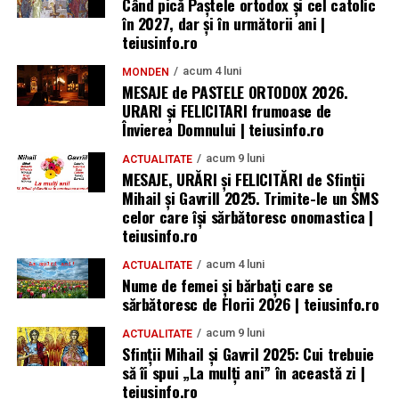
Când pică Paștele ortodox și cel catolic
în 2027, dar și în următorii ani |
teiusinfo.ro
acum 4 luni
MONDEN
MESAJE de PASTELE ORTODOX 2026.
URARI și FELICITARI frumoase de
Învierea Domnului | teiusinfo.ro
acum 9 luni
ACTUALITATE
MESAJE, URĂRI și FELICITĂRI de Sfinții
Mihail și Gavrill 2025. Trimite-le un SMS
celor care își sărbătoresc onomastica |
teiusinfo.ro
acum 4 luni
ACTUALITATE
Nume de femei și bărbați care se
sărbătoresc de Florii 2026 | teiusinfo.ro
acum 9 luni
ACTUALITATE
Sfinții Mihail și Gavril 2025: Cui trebuie
să îi spui „La mulţi ani” în această zi |
teiusinfo.ro