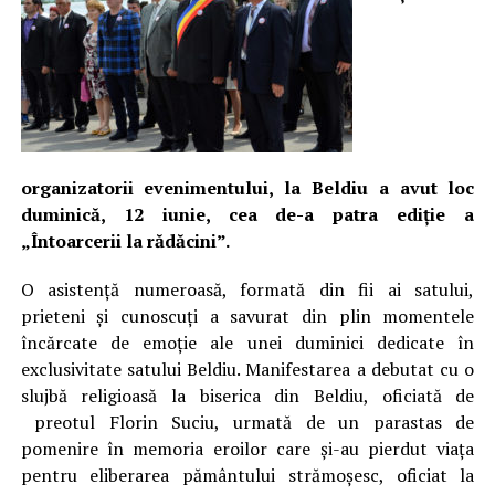
organizatorii evenimentului, la Beldiu a avut loc
duminică, 12 iunie, cea de-a patra ediție a
„Întoarcerii la rădăcini”.
O asistență numeroasă, formată din fii ai satului,
prieteni și cunoscuți a savurat din plin momentele
încărcate de emoție ale unei duminici dedicate în
exclusivitate satului Beldiu. Manifestarea a debutat cu o
slujbă religioasă la biserica din Beldiu, oficiată de
preotul Florin Suciu, urmată de un parastas de
pomenire în memoria eroilor care și-au pierdut viața
pentru eliberarea pământului strămoșesc, oficiat la