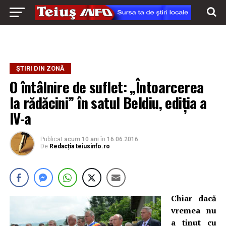
ȘTIRI DIN ZONĂ
O întâlnire de suflet: „Întoarcerea
la rădăcini” în satul Beldiu, ediția a
IV-a
Publicat
acum 10 ani
în
16.06.2016
De
Redacția teiusinfo.ro
Chiar dacă
vremea nu
a ținut cu