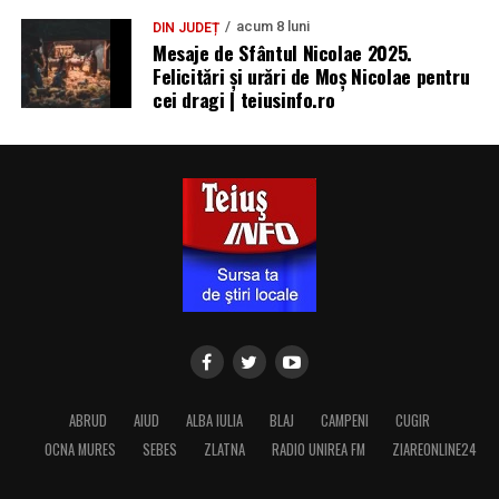
acum 8 luni
DIN JUDEȚ
Mesaje de Sfântul Nicolae 2025.
Felicitări și urări de Moș Nicolae pentru
cei dragi | teiusinfo.ro
ABRUD
AIUD
ALBA IULIA
BLAJ
CAMPENI
CUGIR
OCNA MURES
SEBES
ZLATNA
RADIO UNIREA FM
ZIAREONLINE24