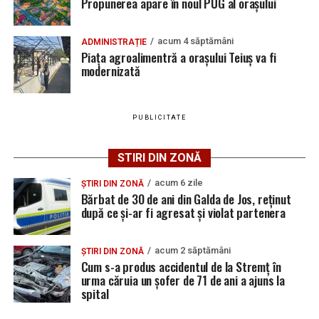
Propunerea apare în noul PUG al orașului
Locuri de muncă în Sântimbru, disponibile la 4
august 2026. AJOFM Alba a publicat lista posturilor
acum 4 săptămâni
ADMINISTRAȚIE
vacante
Piața agroalimentră a orașului Teiuș va fi
Adaugă teiusinfo.ro ca sursă
modernizată
Locuri de muncă în Galda de Jos, disponibile la 4
preferată pe Google
august 2026. AJOFM Alba a publicat lista posturilor
vacante
PUBLICITATE
Locuri de muncă în Teiuș, disponibile la 4 august
2026. AJOFM Alba a publicat lista posturilor
STIRI DIN ZONĂ
Urmărește Ziarul Unirea pe Social Media
vacante
acum 6 zile
Bărbat de 30 de ani din Galda de Jos, reținut după
ȘTIRI DIN ZONĂ
Bărbat de 30 de ani din Galda de Jos, reținut
ce și-ar fi agresat și violat partenera
după ce și-ar fi agresat și violat partenera
YouTube
Instagram
WhatsApp
Facebook
X
TikTok
acum 2 săptămâni
ȘTIRI DIN ZONĂ
Cum s-a produs accidentul de la Stremț în
Ultimele știri din Teiuș
urma căruia un șofer de 71 de ani a ajuns la
spital
Jaf de peste 300.000 de euro, la Teiuș. Familia
păgubită susține că ancheta bate pasul pe loc, la