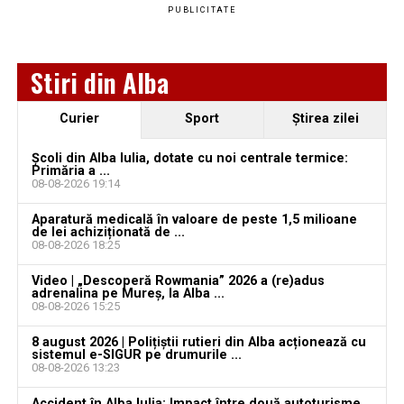
PUBLICITATE
aproape o lună de la spargere
Locuri de muncă în Sântimbru, disponibile la 4
Stiri din Alba
august 2026. AJOFM Alba a publicat lista posturilor
vacante
Curier
Sport
Ştirea zilei
Locuri de muncă în Galda de Jos, disponibile la 4
august 2026. AJOFM Alba a publicat lista posturilor
Școli din Alba Iulia, dotate cu noi centrale termice:
vacante
Primăria a ...
08-08-2026 19:14
Locuri de muncă în Teiuș, disponibile la 4 august
Aparatură medicală în valoare de peste 1,5 milioane
2026. AJOFM Alba a publicat lista posturilor
de lei achiziționată de ...
vacante
08-08-2026 18:25
Bărbat de 30 de ani din Galda de Jos, reținut după
Video | „Descoperă Rowmania” 2026 a (re)adus
adrenalina pe Mureș, la Alba ...
ce și-ar fi agresat și violat partenera
08-08-2026 15:25
8 august 2026 | Polițiștii rutieri din Alba acționează cu
sistemul e-SIGUR pe drumurile ...
08-08-2026 13:23
Accident în Alba Iulia: Impact între două autoturisme