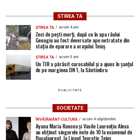
STIREA TA
acum 4 ani
ȘTIREA TA
Zeci de pești morți, după ce în apa râului
Geoagiu au fost deversate ape netratate din
stația de epurare a orașului Teiuș
acum 5 ani
ȘTIREA TA
Un TIR a părăsit carosabilul și a ajuns în șanțul
de pe marginea DN 1, la Sântimbru
PUBLICITATE
SOCIETATE
acum 4 săptămâni
ÎNVĂȚĂMÂNT-CULTURĂ
Ayana Maria Rancea și Vasile Laurențiu Alexa
au obținut singurele note de 10 la examenul de
Bacalaureat, la Liceul Teoretic Teiuș