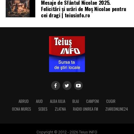
Mesaje de Sfântul Nicolae 2025.
Felicitări și urări de Moș Nicolae pentru
cei dragi | teiusinfo.ro
ABRUD
AIUD
ALBA IULIA
BLAJ
CAMPENI
CUGIR
OCNA MURES
SEBES
ZLATNA
RADIO UNIREA FM
ZIAREONLINE24
Copyright © 2012 - 2026 Teius INFO