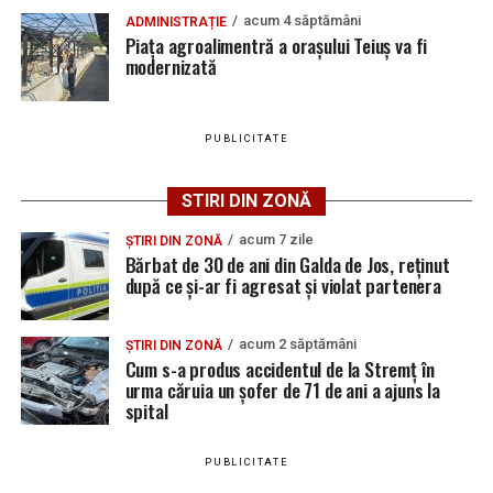
acestuia pentru 24 de ore, iar cercetările continuă sub
ce și-ar fi agresat și violat partenera
acum 4 săptămâni
ADMINISTRAȚIE
aspectul săvârșirii infracțiunilor de amenințare și
Piața agroalimentră a orașului Teiuș va fi
distrugere.
modernizată
PUBLICITATE
Adaugă teiusinfo.ro ca sursă
preferată pe Google
STIRI DIN ZONĂ
acum 7 zile
ȘTIRI DIN ZONĂ
Bărbat de 30 de ani din Galda de Jos, reținut
după ce și-ar fi agresat și violat partenera
Urmărește Ziarul Unirea pe Social Media
acum 2 săptămâni
ȘTIRI DIN ZONĂ
Cum s-a produs accidentul de la Stremț în
urma căruia un șofer de 71 de ani a ajuns la
spital
YouTube
Instagram
WhatsApp
Facebook
X
TikTok
PUBLICITATE
Ultimele știri din Teiuș