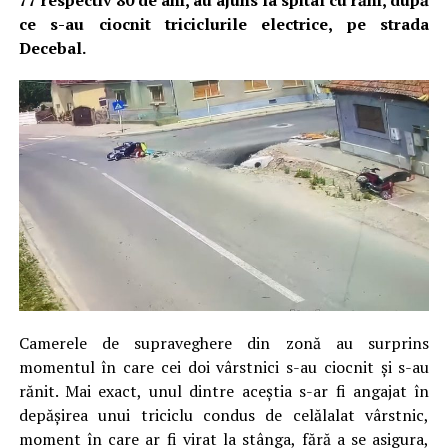
77 respectiv 80 de ani, au ajuns la spital cu răni, după
ce s-au ciocnit triciclurile electrice, pe strada
Decebal.
Camerele de supraveghere din zonă au surprins
momentul în care cei doi vârstnici s-au ciocnit și s-au
rănit. Mai exact, unul dintre aceștia s-ar fi angajat în
depășirea unui triciclu condus de celălalat vârstnic,
moment în care ar fi virat la stânga, fără a se asigura,