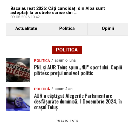
Bacalaureat 2026: Câți candidați din Alba sunt
așteptați la probele scrise din ...
09-08-2026 10:42
Actualitate
Politică
Opinii
POLITICA
acum o lună
POLITICĂ
PNL și AUR Teiuș spun „NU” sportului. Copiii
plătesc prețul unui vot politic
acum 2 ani
POLITICĂ
AUR a câștigat Alegerile Parlamentare
desfășurate duminică, 1 Decembrie 2024, în
orașul Teiuș
PUBLICITATE