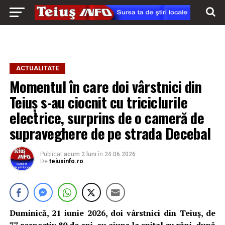
ACTUALITATE
Momentul în care doi vârstnici din
Teiuș s-au ciocnit cu triciclurile
electrice, surprins de o cameră de
supraveghere de pe strada Decebal
Publicat
acum 2 luni
în
24.06.2026
De
teiusinfo.ro
Duminică, 21 iunie 2026, doi vârstnici din Teiuș, de