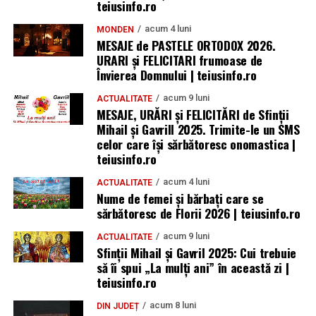
teiusinfo.ro
acum 4 luni
MONDEN
MESAJE de PASTELE ORTODOX 2026.
URARI și FELICITARI frumoase de
Învierea Domnului | teiusinfo.ro
acum 9 luni
ACTUALITATE
MESAJE, URĂRI și FELICITĂRI de Sfinții
Mihail și Gavrill 2025. Trimite-le un SMS
celor care își sărbătoresc onomastica |
teiusinfo.ro
acum 4 luni
ACTUALITATE
Nume de femei și bărbați care se
sărbătoresc de Florii 2026 | teiusinfo.ro
acum 9 luni
ACTUALITATE
Sfinții Mihail și Gavril 2025: Cui trebuie
să îi spui „La mulţi ani” în această zi |
teiusinfo.ro
acum 8 luni
DIN JUDEȚ