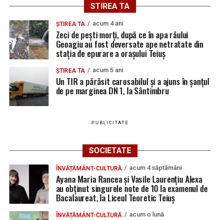
STIREA TA
acum 4 ani
ȘTIREA TA
Zeci de pești morți, după ce în apa râului
Geoagiu au fost deversate ape netratate din
stația de epurare a orașului Teiuș
acum 5 ani
ȘTIREA TA
Un TIR a părăsit carosabilul și a ajuns în șanțul
de pe marginea DN 1, la Sântimbru
PUBLICITATE
SOCIETATE
acum 4 săptămâni
ÎNVĂȚĂMÂNT-CULTURĂ
Ayana Maria Rancea și Vasile Laurențiu Alexa
au obținut singurele note de 10 la examenul de
Bacalaureat, la Liceul Teoretic Teiuș
acum o lună
ÎNVĂȚĂMÂNT-CULTURĂ