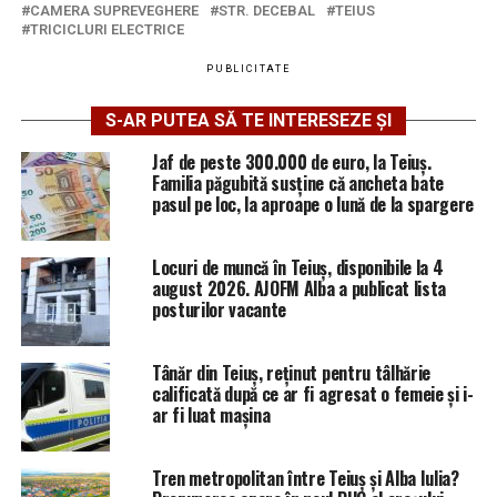
CAMERA SUPREVEGHERE
STR. DECEBAL
TEIUS
TRICICLURI ELECTRICE
PUBLICITATE
S-AR PUTEA SĂ TE INTERESEZE ȘI
Jaf de peste 300.000 de euro, la Teiuș.
Familia păgubită susține că ancheta bate
pasul pe loc, la aproape o lună de la spargere
Locuri de muncă în Teiuș, disponibile la 4
august 2026. AJOFM Alba a publicat lista
posturilor vacante
Tânăr din Teiuș, reținut pentru tâlhărie
calificată după ce ar fi agresat o femeie și i-
ar fi luat mașina
Tren metropolitan între Teiuș și Alba Iulia?