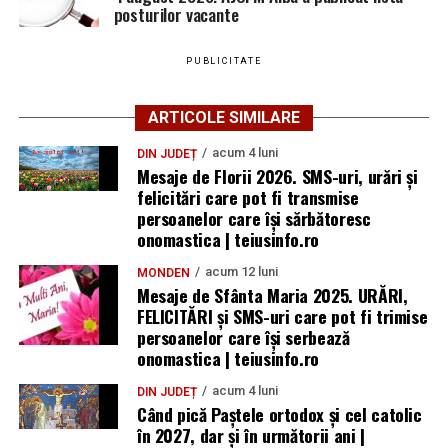
posturilor vacante
PUBLICITATE
ARTICOLE SIMILARE
acum 4 luni
DIN JUDEȚ
Mesaje de Florii 2026. SMS-uri, urări și
felicitări care pot fi transmise
persoanelor care îşi sărbătoresc
onomastica | teiusinfo.ro
acum 12 luni
MONDEN
Mesaje de Sfânta Maria 2025. URĂRI,
FELICITĂRI și SMS-uri care pot fi trimise
persoanelor care își serbează
onomastica | teiusinfo.ro
acum 4 luni
DIN JUDEȚ
Când pică Paștele ortodox și cel catolic
în 2027, dar și în următorii ani |