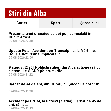
Jaf de peste 300.000 de euro, la Teiuș. Familia
Stiri din Alba
păgubită susține că ancheta bate pasul pe loc, la
aproape o lună de la spargere
Curier
Sport
Ştirea zilei
Locuri de muncă în Sântimbru, disponibile la 4
august 2026. AJOFM Alba a publicat lista posturilor
Prezența unei ursoaice cu doi pui, semnalată în
Cugir: A fost ...
vacante
09-08-2026 23:38
Locuri de muncă în Galda de Jos, disponibile la 4
Update Foto | Accident pe Transalpina, la Mărtinie:
august 2026. AJOFM Alba a publicat lista posturilor
Două autoturisme implicate în ...
09-08-2026 22:59
vacante
9 august 2026 | Polițiștii rutieri din Alba acționează cu
Locuri de muncă în Teiuș, disponibile la 4 august
sistemul e-SIGUR pe drumurile ...
2026. AJOFM Alba a publicat lista posturilor
09-08-2026 11:22
vacante
Bărbat de 44 de ani, din Cricău, cu „alcool la bord” în
...
Bărbat de 30 de ani din Galda de Jos, reținut după
09-08-2026 11:28
ce și-ar fi agresat și violat partenera
Accident pe DN 74, la Botești (Zlatna): Bărbat de 45 de
ani, rănit ...
09-08-2026 11:13