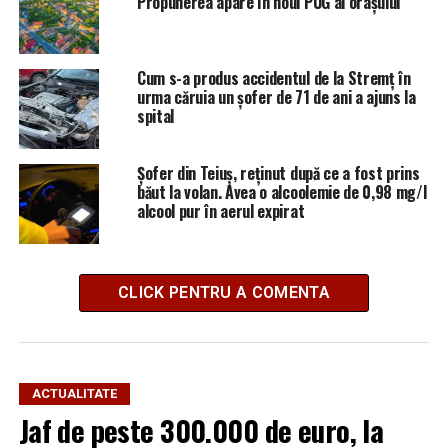
Propunerea apare în noul PUG al orașului
Cum s-a produs accidentul de la Stremț în
urma căruia un șofer de 71 de ani a ajuns la
spital
Șofer din Teiuș, reținut după ce a fost prins
băut la volan. Avea o alcoolemie de 0,98 mg/l
alcool pur în aerul expirat
CLICK PENTRU A COMENTA
ACTUALITATE
Jaf de peste 300.000 de euro, la