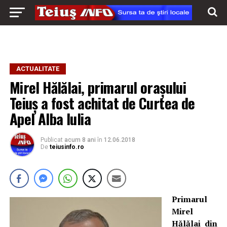
ACTUALITATE
Mirel Hălălai, primarul orașului
Teiuș a fost achitat de Curtea de
Apel Alba Iulia
Publicat
acum 8 ani
în
12.06.2018
De
teiusinfo.ro
Primarul
Mirel
Hălălai din