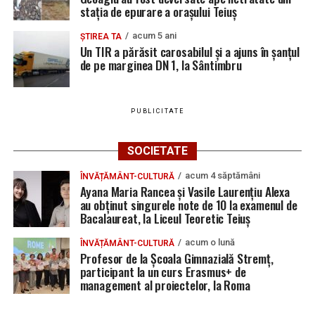
stația de epurare a orașului Teiuș
acum 5 ani
ȘTIREA TA
Un TIR a părăsit carosabilul și a ajuns în șanțul
de pe marginea DN 1, la Sântimbru
PUBLICITATE
SOCIETATE
acum 4 săptămâni
ÎNVĂȚĂMÂNT-CULTURĂ
Ayana Maria Rancea și Vasile Laurențiu Alexa
au obținut singurele note de 10 la examenul de
Bacalaureat, la Liceul Teoretic Teiuș
acum o lună
ÎNVĂȚĂMÂNT-CULTURĂ
Profesor de la Școala Gimnazială Stremț,
participant la un curs Erasmus+ de
management al proiectelor, la Roma