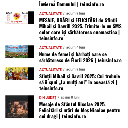
Învierea Domnului | teiusinfo.ro
acum 9 luni
ACTUALITATE
MESAJE, URĂRI și FELICITĂRI de Sfinții
Mihail și Gavrill 2025. Trimite-le un SMS
celor care își sărbătoresc onomastica |
teiusinfo.ro
acum 4 luni
ACTUALITATE
Nume de femei și bărbați care se
sărbătoresc de Florii 2026 | teiusinfo.ro
acum 9 luni
ACTUALITATE
Sfinții Mihail și Gavril 2025: Cui trebuie
să îi spui „La mulţi ani” în această zi |
teiusinfo.ro
acum 8 luni
DIN JUDEȚ
Mesaje de Sfântul Nicolae 2025.
Felicitări și urări de Moș Nicolae pentru
cei dragi | teiusinfo.ro