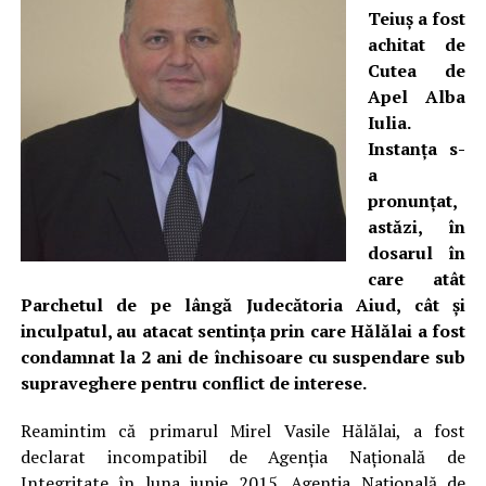
Teiuș a fost
achitat de
Cutea de
Apel Alba
Iulia.
Instanța s-
a
pronunțat,
astăzi, în
dosarul în
care atât
Parchetul de pe lângă Judecătoria Aiud, cât și
inculpatul, au atacat sentința prin care Hălălai a fost
condamnat la 2 ani de închisoare cu suspendare sub
supraveghere pentru conflict de interese.
Reamintim că primarul Mirel Vasile Hălălai, a fost
declarat incompatibil de Agenţia Naţională de
Integritate în luna iunie 2015. Agenţia Naţională de