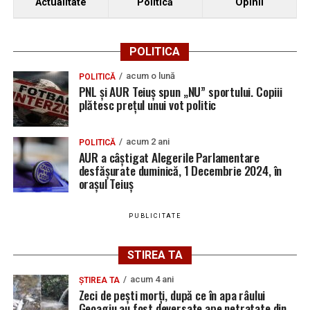
Actualitate
Politică
Opinii
POLITICA
acum o lună
POLITICĂ
PNL și AUR Teiuș spun „NU” sportului. Copiii
plătesc prețul unui vot politic
acum 2 ani
POLITICĂ
AUR a câștigat Alegerile Parlamentare
desfășurate duminică, 1 Decembrie 2024, în
orașul Teiuș
PUBLICITATE
STIREA TA
acum 4 ani
ȘTIREA TA
Zeci de pești morți, după ce în apa râului
Geoagiu au fost deversate ape netratate din