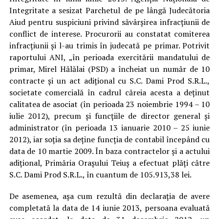
Integritate a sesizat Parchetul de pe lângă Judecătoria
Aiud pentru suspiciuni privind săvârşirea infracţiunii de
conflict de interese. Procurorii au constatat comiterea
infracţiunii şi l-au trimis în judecată pe primar. Potrivit
raportului ANI, „în perioada exercitării mandatului de
primar, Mirel Hălălai (PSD) a încheiat un număr de 10
contracte şi un act adiţional cu S.C. Dami Prod S.R.L.,
societate comercială în cadrul căreia acesta a deţinut
calitatea de asociat (în perioada 23 noiembrie 1994 – 10
iulie 2012), precum şi funcţiile de director general şi
administrator (în perioada 13 ianuarie 2010 – 25 iunie
2012), iar soţia sa deţine funcţia de contabil începând cu
data de 10 martie 2009. În baza contractelor şi a actului
adiţional, Primăria Oraşului Teiuş a efectuat plăţi către
S.C. Dami Prod S.R.L., în cuantum de 105.913,38 lei.
De asemenea, aşa cum rezultă din declaraţia de avere
completată la data de 14 iunie 2013, persoana evaluată