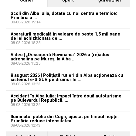
Curier
Sport
Ştirea zilei
Locuri de muncă în Sântimbru, disponibile la 4
august 2026. AJOFM Alba a publicat lista posturilor
Școli din Alba Iulia, dotate cu noi centrale termice:
Primăria a ...
vacante
08-08-2026 19:14
Locuri de muncă în Galda de Jos, disponibile la 4
Aparatură medicală în valoare de peste 1,5 milioane
august 2026. AJOFM Alba a publicat lista posturilor
de lei achiziționată de ...
08-08-2026 18:25
vacante
Video | „Descoperă Rowmania” 2026 a (re)adus
Locuri de muncă în Teiuș, disponibile la 4 august
adrenalina pe Mureș, la Alba ...
2026. AJOFM Alba a publicat lista posturilor
08-08-2026 15:25
vacante
8 august 2026 | Polițiștii rutieri din Alba acționează cu
sistemul e-SIGUR pe drumurile ...
Bărbat de 30 de ani din Galda de Jos, reținut după
08-08-2026 13:23
ce și-ar fi agresat și violat partenera
Accident în Alba Iulia: Impact între două autoturisme
pe Bulevardul Republicii. ...
08-08-2026 13:25
Iluminatul public din Cugir, ajustat pe timpul nopții:
Primăria reduce intensitatea ...
08-08-2026 12:43