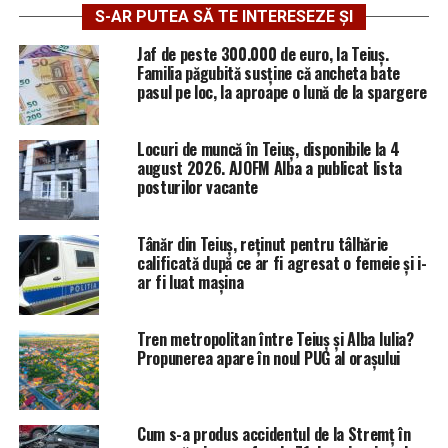
S-AR PUTEA SĂ TE INTERESEZE ȘI
Jaf de peste 300.000 de euro, la Teiuș.
Familia păgubită susține că ancheta bate
pasul pe loc, la aproape o lună de la spargere
Locuri de muncă în Teiuș, disponibile la 4
august 2026. AJOFM Alba a publicat lista
posturilor vacante
Tânăr din Teiuș, reținut pentru tâlhărie
calificată după ce ar fi agresat o femeie și i-
ar fi luat mașina
Tren metropolitan între Teiuș și Alba Iulia?
Propunerea apare în noul PUG al orașului
Cum s-a produs accidentul de la Stremț în