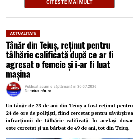
CITEȘTE MAI MULT
Cum s-a produs spargerea
ACTUALITATE
Tânăr din Teiuș, reținut pentru
Potrivit informațiilor din dosar și declarațiilor
persoanelor vătămate, în noaptea de 3 spre 4 iulie 2026,
tâlhărie calificată după ce ar fi
locuința familiei Șerban-Rezmiveș din Teiuș a fost spartă
agresat o femeie și i-ar fi luat
în timp ce proprietarii se aflau în municipiul Alba Iulia.
mașina
Familia susține că deplasarea la Alba Iulia ar fi fost
determinată de un pretext legat de o presupusă
Publicat
acum o săptămână
în
30.07.2026
De
teiusinfo.ro
tranzacție imobiliară, iar hoții ar fi profitat de absența
proprietarilor pentru a pătrunde în locuință.
Un tânăr de 23 de ani din Teiuș a fost reținut pentru
24 de ore de polițiști, fiind cercetat pentru săvârșirea
Din casă au fost sustrase 145.400 de euro, alți 6.700 de
infracțiunii de tâlhărie calificată. În același dosar
euro, 1.000 de franci elvețieni și aproximativ un
este cercetat și un bărbat de 49 de ani, tot din Teiuș.
kilogram de bijuterii din aur. Valoarea totală a
prejudiciului este estimată la peste 300.000 de euro.