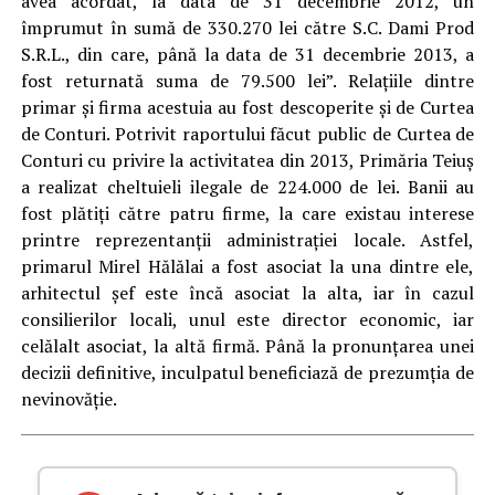
avea acordat, la data de 31 decembrie 2012, un
împrumut în sumă de 330.270 lei către S.C. Dami Prod
S.R.L., din care, până la data de 31 decembrie 2013, a
fost returnată suma de 79.500 lei”. Relaţiile dintre
primar şi firma acestuia au fost descoperite şi de Curtea
de Conturi. Potrivit raportului făcut public de Curtea de
Conturi cu privire la activitatea din 2013, Primăria Teiuş
a realizat cheltuieli ilegale de 224.000 de lei. Banii au
fost plătiţi către patru firme, la care existau interese
printre reprezentanţii administraţiei locale. Astfel,
primarul Mirel Hălălai a fost asociat la una dintre ele,
arhitectul şef este încă asociat la alta, iar în cazul
consilierilor locali, unul este director economic, iar
celălalt asociat, la altă firmă. Până la pronunțarea unei
decizii definitive, inculpatul beneficiază de prezumția de
nevinovăție.