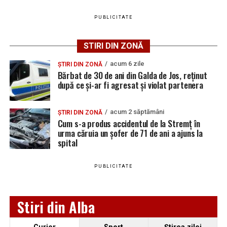
PUBLICITATE
Adaugă teiusinfo.ro ca sursă
preferată pe Google
STIRI DIN ZONĂ
acum 6 zile
ȘTIRI DIN ZONĂ
Bărbat de 30 de ani din Galda de Jos, reținut
după ce și-ar fi agresat și violat partenera
Urmărește Ziarul Unirea pe Social Media
acum 2 săptămâni
ȘTIRI DIN ZONĂ
Cum s-a produs accidentul de la Stremț în
urma căruia un șofer de 71 de ani a ajuns la
spital
YouTube
Instagram
WhatsApp
Facebook
X
TikTok
PUBLICITATE
Ultimele știri din Teiuș
Jaf de peste 300.000 de euro, la Teiuș. Familia
Stiri din Alba
păgubită susține că ancheta bate pasul pe loc, la
aproape o lună de la spargere