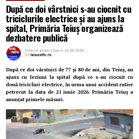
Pe
strada Petru Maior
, șantierul a ajuns într-un stadiu
După ce doi vârstnici s-au ciocnit cu
Dacă va depăși stadiul de propunere și va fi inclus în
avansat, decopertarea vechiului sistem rutier fiind
Constantin PREDESCU
programele de investiții regionale sau naționale, Teiuș ar
triciclurile electrice și au ajuns la
aproape finalizată. În perioada următoare vor fi
putea deveni unul dintre primele orașe mici din România
montate bordurile, vor fi amenajate trotuarele și va fi
spital, Primăria Teiuș organizează
conectate la un sistem de transport feroviar
realizată scafa carosabilă, destinată preluării și dirijării
dezbatere publică
metropolitan, cu efecte importante asupra mobilității,
apelor pluviale.
Adaugă teiusinfo.ro ca sursă
dezvoltării economice și pieței muncii din județul Alba.
preferată pe Google
Publicat
acum 2 luni
în
25.06.2026
De
teiusinfo.ro
După ce doi vârstnici de 77 și 80 de ani, din Teiuș, au
Adaugă teiusinfo.ro ca sursă
ajuns cu leziuni la spital după ce s-au ciocnit cu
preferată pe Google
Urmărește Ziarul Unirea pe Social Media
două tricicluri electrice, în urma unui accident rutier
petrecut la data de 21 iunie 2026. Primăria Teiuș a
anunțat primele măsuri.
YouTube
Instagram
WhatsApp
Facebook
X
TikTok
Urmărește Ziarul Unirea pe Social Media
Ultimele știri din Teiuș