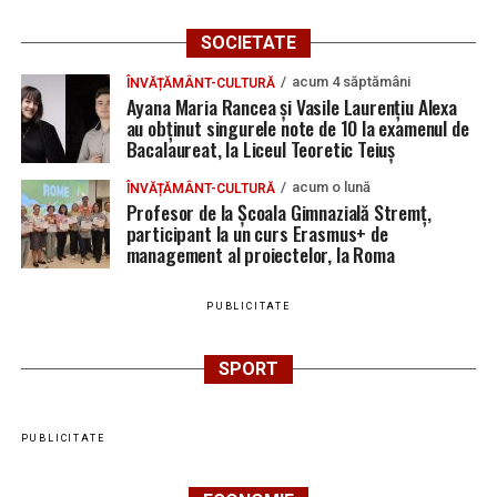
Locuri de muncă în Galda de Jos, disponibile la 4
SOCIETATE
august 2026. AJOFM Alba a publicat lista posturilor
acum 4 săptămâni
ÎNVĂȚĂMÂNT-CULTURĂ
vacante
Ayana Maria Rancea și Vasile Laurențiu Alexa
au obținut singurele note de 10 la examenul de
Locuri de muncă în Teiuș, disponibile la 4 august
Bacalaureat, la Liceul Teoretic Teiuș
2026. AJOFM Alba a publicat lista posturilor
vacante
acum o lună
ÎNVĂȚĂMÂNT-CULTURĂ
Profesor de la Școala Gimnazială Stremț,
Bărbat de 30 de ani din Galda de Jos, reținut după
participant la un curs Erasmus+ de
ce și-ar fi agresat și violat partenera
management al proiectelor, la Roma
PUBLICITATE
SPORT
PUBLICITATE