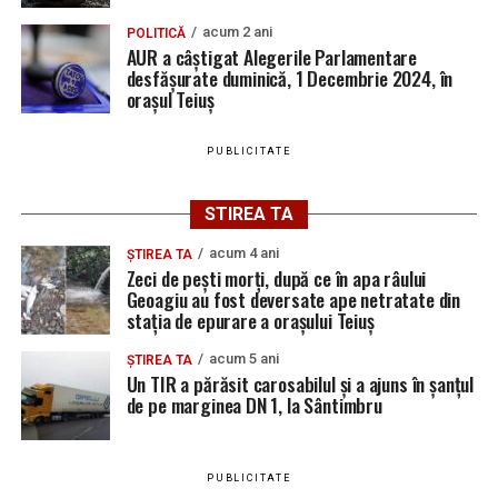
preferată pe Google
acum 2 ani
POLITICĂ
AUR a câștigat Alegerile Parlamentare
desfășurate duminică, 1 Decembrie 2024, în
orașul Teiuș
Urmărește Ziarul Unirea pe Social Media
PUBLICITATE
STIREA TA
YouTube
Instagram
WhatsApp
Facebook
X
TikTok
acum 4 ani
ȘTIREA TA
Zeci de pești morți, după ce în apa râului
Ultimele știri din Teiuș
Geoagiu au fost deversate ape netratate din
stația de epurare a orașului Teiuș
Jaf de peste 300.000 de euro, la Teiuș. Familia
acum 5 ani
ȘTIREA TA
păgubită susține că ancheta bate pasul pe loc, la
Un TIR a părăsit carosabilul și a ajuns în șanțul
de pe marginea DN 1, la Sântimbru
aproape o lună de la spargere
Locuri de muncă în Sântimbru, disponibile la 4
august 2026. AJOFM Alba a publicat lista posturilor
PUBLICITATE
vacante