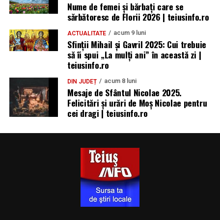
Nume de femei și bărbați care se
sărbătoresc de Florii 2026 | teiusinfo.ro
acum 9 luni
ACTUALITATE
Sfinții Mihail și Gavril 2025: Cui trebuie
să îi spui „La mulţi ani” în această zi |
teiusinfo.ro
acum 8 luni
DIN JUDEȚ
Mesaje de Sfântul Nicolae 2025.
Felicitări și urări de Moș Nicolae pentru
cei dragi | teiusinfo.ro