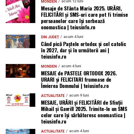
acum 12 luni
MONDEN
Mesaje de Sfânta Maria 2025. URĂRI,
FELICITĂRI și SMS-uri care pot fi trimise
persoanelor care își serbează
onomastica | teiusinfo.ro
acum 4 luni
DIN JUDEȚ
Când pică Paștele ortodox și cel catolic
în 2027, dar și în următorii ani |
teiusinfo.ro
acum 4 luni
MONDEN
MESAJE de PASTELE ORTODOX 2026.
URARI și FELICITARI frumoase de
Învierea Domnului | teiusinfo.ro
acum 9 luni
ACTUALITATE
MESAJE, URĂRI și FELICITĂRI de Sfinții
Mihail și Gavrill 2025. Trimite-le un SMS
celor care își sărbătoresc onomastica |
teiusinfo.ro
acum 4 luni
ACTUALITATE