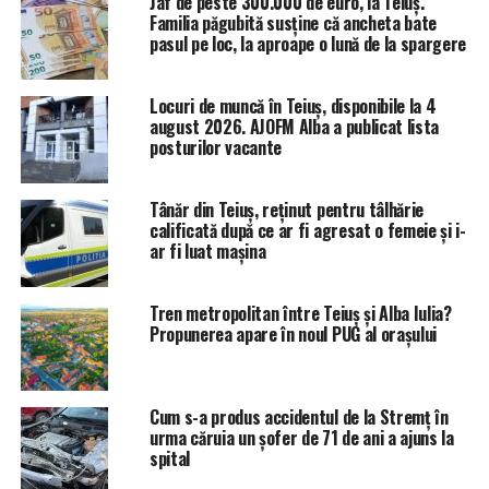
Jaf de peste 300.000 de euro, la Teiuș.
Familia păgubită susține că ancheta bate
pasul pe loc, la aproape o lună de la spargere
Locuri de muncă în Teiuș, disponibile la 4
august 2026. AJOFM Alba a publicat lista
posturilor vacante
Tânăr din Teiuș, reținut pentru tâlhărie
calificată după ce ar fi agresat o femeie și i-
ar fi luat mașina
Tren metropolitan între Teiuș și Alba Iulia?
Propunerea apare în noul PUG al orașului
Cum s-a produs accidentul de la Stremț în
urma căruia un șofer de 71 de ani a ajuns la
spital