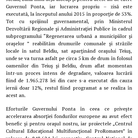
Guvernul Ponta, iar lucrarea propriu – zisă este
executată, la începutul anului 2015 în proporție de 53%.
Tot cu sprijinul guvernamental, prin Ministerul
Dezvoltării Regionale și Administrației Publice în cadrul
subprogramului “Regenerarea urbană a municipiilor și
orașelor ” reabilităm drumurile comunale și străzile
locale în satul Beldiu, sat aparținând orașului Teiuș,
unde se va turna asfalt pe circa 5 km de drum în folosul
oamenilor din Teiuș și Beldiu, drum aflat momentan
într-un proces intens de degradare, valoarea lucrării
fiind de 1.965.278 lei din care s-a executat din cauza
iernii doar 12%, restul fiind programat a se realiza în
acest an.
Eforturile Guvernului Ponta în ceea ce privește
accelerarea absorției fondurilor europene au avut efect
benefic și pentru orașul nostru, iar proiectele „Centrul
Cultural Educațional Multifuncțional ProRomanes” în