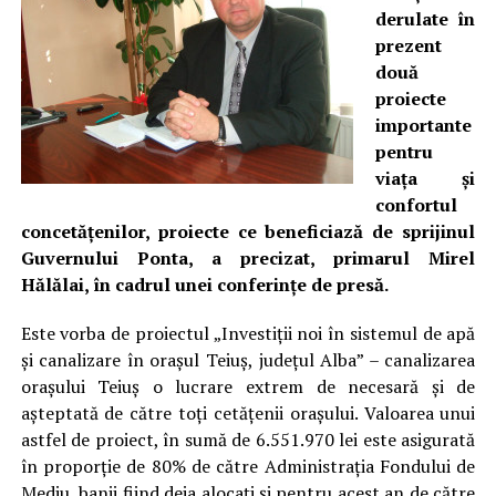
derulate în
prezent
două
proiecte
importante
pentru
viața și
confortul
concetățenilor, proiecte ce beneficiază de sprijinul
Guvernului Ponta, a precizat, primarul Mirel
Hălălai, în cadrul unei conferințe de presă.
Este vorba de proiectul „Investiții noi în sistemul de apă
și canalizare în orașul Teiuș, județul Alba” – canalizarea
orașului Teiuș o lucrare extrem de necesară și de
așteptată de către toți cetățenii orașului. Valoarea unui
astfel de proiect, în sumă de 6.551.970 lei este asigurată
în proporție de 80% de către Administrația Fondului de
Mediu, banii fiind deja alocați și pentru acest an de către