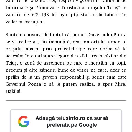
valoare de 848.624 lei, respectiv „Centrul Național de
Informare și Promovare Turistică al orașului Teiuș” în
valoare de 609.198 lei așteaptă startul licitațiilor în
vederea execuției.
Suntem convinşi de faptul că, munca Guvernului Ponta
se va reflecta și în îmbunătățirea confortului urban al
orașului nostru prin proiectele pe care dorim să le
accesăm în continuare legate de asfaltarea străzilor din
Teiuș, o zonă de agrement pe care o merităm cu toții,
precum și alte gânduri bune de viitor pe care, doar cu
sprijin de la un guvern responsabil și serios cum este
Guvernul Ponta o să le putem realiza, a spus Mirel
Hălălai.
Adaugă teiusinfo.ro ca sursă
preferată pe Google