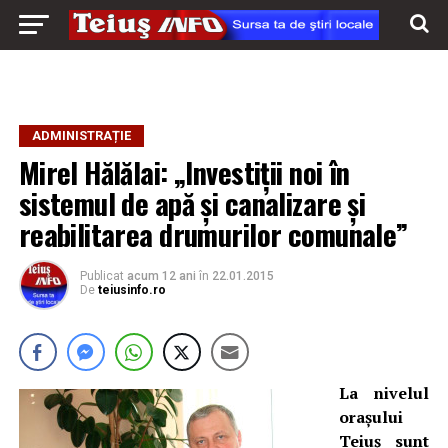
ADMINISTRAȚIE
Mirel Hălălai: „Investiții noi în
sistemul de apă și canalizare și
reabilitarea drumurilor comunale”
Publicat
acum 12 ani
în
22.01.2015
De
teiusinfo.ro
La nivelul
orașului
Teiuș sunt