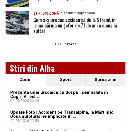
zonele afectate de lucrări.
acum 2 săptămâni
ȘTIRI DIN ZONĂ
Cum s-a produs accidentul de la Stremț în
urma căruia un șofer de 71 de ani a ajuns la
spital
Adaugă teiusinfo.ro ca sursă
preferată pe Google
PUBLICITATE
Stiri din Alba
Urmărește Ziarul Unirea pe Social Media
Curier
Sport
Ştirea zilei
Ce spune IPJ Alba despre incident:
Prezența unei ursoaice cu doi pui, semnalată în
Cugir: A fost ...
YouTube
Instagram
WhatsApp
Facebook
X
TikTok
09-08-2026 23:38
Potrivit IPJ Alba, la data de 21 iunie 2026, în jurul orei
Update Foto | Accident pe Transalpina, la Mărtinie:
12.12, Poliția Orașului Teiuș au fost sesizați, prin SNUAU
Ultimele știri din Teiuș
Două autoturisme implicate în ...
112, cu privire la faptul că, pe strada Decebal din oraș, a
09-08-2026 22:59
avut loc un eveniment rutier.
Jaf de peste 300.000 de euro, la Teiuș. Familia