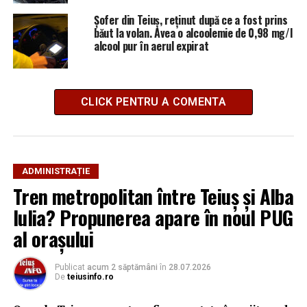
Șofer din Teiuș, reținut după ce a fost prins
băut la volan. Avea o alcoolemie de 0,98 mg/l
alcool pur în aerul expirat
CLICK PENTRU A COMENTA
ADMINISTRAȚIE
Tren metropolitan între Teiuș și Alba
Iulia? Propunerea apare în noul PUG
al orașului
Publicat
acum 2 săptămâni
în
28.07.2026
De
teiusinfo.ro