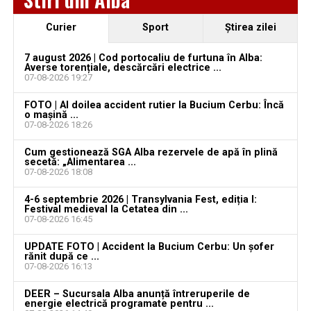
păgubită susține că ancheta bate pasul pe loc, la
aproape o lună de la spargere
Curier
Sport
Ştirea zilei
Locuri de muncă în Sântimbru, disponibile la 4
august 2026. AJOFM Alba a publicat lista posturilor
7 august 2026 | Cod portocaliu de furtuna în Alba:
Averse torențiale, descărcări electrice ...
vacante
07-08-2026 19:27
Locuri de muncă în Galda de Jos, disponibile la 4
FOTO | Al doilea accident rutier la Bucium Cerbu: Încă
august 2026. AJOFM Alba a publicat lista posturilor
o mașină ...
07-08-2026 18:26
vacante
Cum gestionează SGA Alba rezervele de apă în plină
Locuri de muncă în Teiuș, disponibile la 4 august
secetă: „Alimentarea ...
2026. AJOFM Alba a publicat lista posturilor
07-08-2026 18:08
vacante
4-6 septembrie 2026 | Transylvania Fest, ediția I:
Festival medieval la Cetatea din ...
Bărbat de 30 de ani din Galda de Jos, reținut după
07-08-2026 16:45
ce și-ar fi agresat și violat partenera
UPDATE FOTO | Accident la Bucium Cerbu: Un șofer
rănit după ce ...
07-08-2026 16:13
DEER – Sucursala Alba anunță întreruperile de
energie electrică programate pentru ...