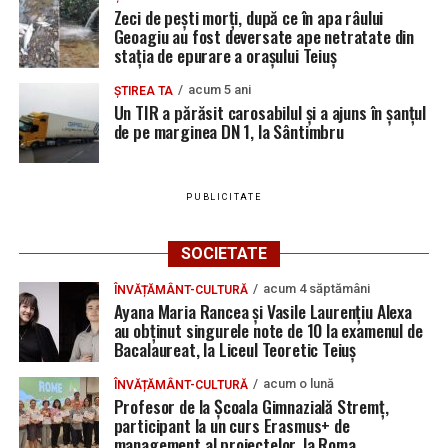
Zeci de pești morți, după ce în apa râului
Geoagiu au fost deversate ape netratate din
stația de epurare a orașului Teiuș
acum 5 ani
ȘTIREA TA
Un TIR a părăsit carosabilul și a ajuns în șanțul
de pe marginea DN 1, la Sântimbru
PUBLICITATE
SOCIETATE
acum 4 săptămâni
ÎNVĂȚĂMÂNT-CULTURĂ
Ayana Maria Rancea și Vasile Laurențiu Alexa
au obținut singurele note de 10 la examenul de
Bacalaureat, la Liceul Teoretic Teiuș
acum o lună
ÎNVĂȚĂMÂNT-CULTURĂ
Profesor de la Școala Gimnazială Stremț,
participant la un curs Erasmus+ de
management al proiectelor, la Roma