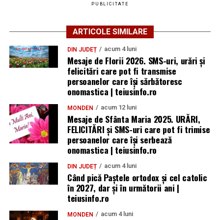
PUBLICITATE
ARTICOLE SIMILARE
acum 4 luni
DIN JUDEȚ
Mesaje de Florii 2026. SMS-uri, urări și
felicitări care pot fi transmise
persoanelor care îşi sărbătoresc
onomastica | teiusinfo.ro
acum 12 luni
MONDEN
Mesaje de Sfânta Maria 2025. URĂRI,
FELICITĂRI și SMS-uri care pot fi trimise
persoanelor care își serbează
onomastica | teiusinfo.ro
acum 4 luni
DIN JUDEȚ
Când pică Paștele ortodox și cel catolic
în 2027, dar și în următorii ani |
teiusinfo.ro
acum 4 luni
MONDEN