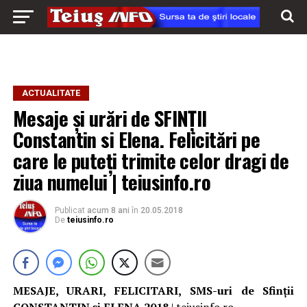
ACTUALITATE
Mesaje și urări de SFINȚII
Constantin si Elena. Felicitări pe
care le puteți trimite celor dragi de
ziua numelui | teiusinfo.ro
Publicat
acum 8 ani
în
20.05.2018
De
teiusinfo.ro
MESAJE, URARI, FELICITARI, SMS-uri de Sfinţii