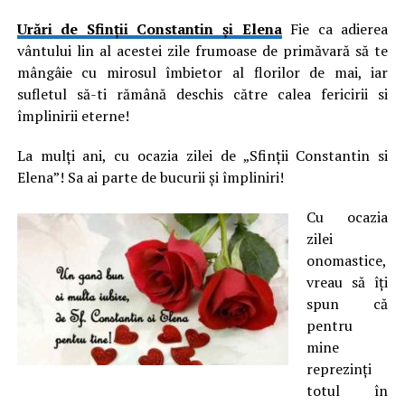
Urări de Sfinții Constantin și Elena
Fie ca adierea
vântului lin al acestei zile frumoase de primăvară să te
mângâie cu mirosul îmbietor al florilor de mai, iar
sufletul să-ti rămână deschis către calea fericirii si
împlinirii eterne!
La mulţi ani, cu ocazia zilei de „Sfinţii Constantin si
Elena”! Sa ai parte de bucurii şi împliniri!
Cu ocazia
zilei
onomastice,
vreau să îţi
spun că
pentru
mine
reprezinţi
totul în