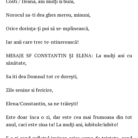
Costi / Ileana, ani mulţi si buni,
Norocul sa-ti dea ghes mereu, minuni,
Orice dorinţa-ţi pui să se-mplinească,
Iar anii care trec te-ntinerească!
MESAJE SF CONSTANTIN ŞI ELENA: La mulţi ani cu
sănătate,
Sa iti dea Domnul tot ce doreşti,
Zile senine si fericire,
Elena/Constantin, sa ne trăieşti!
Este doar înca o zi, dar este cea mai frumoasa din tot
anul, caci este ziua ta! La mulţi ani, iubitule/iubito!