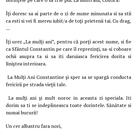
dorinţele pe care o sa ti le pui. La multi ani, Costica!
Îţi doresc sa ai parte de o zi de nume minunata si sa stii
ca esti si vei fi mereu iubit/a de toţi prietenii tai. Cu drag,
…
Îţi urez „La mulţi ani”, pentru că porţi acest nume, si fie
ca Sfântul Constantin pe care îl reprezinţi, sa-si coboare
ochii asupra ta si sa iti daruiasca fericirea dorita si
liniştea interioara.
La Mulţi Ani Constantine şi sper sa se spargă conducta
fericirii pe strada vieţii tale.
La mulţi ani şi mult noroc in aceasta zi speciala. Iti
dorim sa ti se indeplineasca toate dorintele. Sănătate si
numai bucurii!
Un cer albastru fara nori,