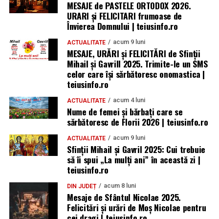
MESAJE de PASTELE ORTODOX 2026.
URARI și FELICITARI frumoase de
Învierea Domnului | teiusinfo.ro
acum 9 luni
ACTUALITATE
MESAJE, URĂRI și FELICITĂRI de Sfinții
Mihail și Gavrill 2025. Trimite-le un SMS
celor care își sărbătoresc onomastica |
teiusinfo.ro
acum 4 luni
ACTUALITATE
Nume de femei și bărbați care se
sărbătoresc de Florii 2026 | teiusinfo.ro
acum 9 luni
ACTUALITATE
Sfinții Mihail și Gavril 2025: Cui trebuie
să îi spui „La mulţi ani” în această zi |
teiusinfo.ro
acum 8 luni
DIN JUDEȚ
Mesaje de Sfântul Nicolae 2025.
Felicitări și urări de Moș Nicolae pentru
cei dragi | teiusinfo.ro