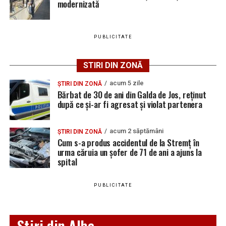
distrugere.
modernizată
PUBLICITATE
Adaugă teiusinfo.ro ca sursă
preferată pe Google
STIRI DIN ZONĂ
acum 5 zile
ȘTIRI DIN ZONĂ
Bărbat de 30 de ani din Galda de Jos, reținut
după ce și-ar fi agresat și violat partenera
Urmărește Ziarul Unirea pe Social Media
acum 2 săptămâni
ȘTIRI DIN ZONĂ
Cum s-a produs accidentul de la Stremț în
urma căruia un șofer de 71 de ani a ajuns la
spital
YouTube
Instagram
WhatsApp
Facebook
X
TikTok
PUBLICITATE
Ultimele știri din Teiuș
Jaf de peste 300.000 de euro, la Teiuș. Familia
Stiri din Alba