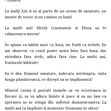
/ Lenuta!
La mulţi Ani si sa ai parte de un ocean de sanatate, un
munte de noroc si un camion cu bani!
La multi ani! Sfintii Constantin si Elena sa te
calauzeasca mereu!
Se spune ca iubitii sunt ca luna, iar fratii ca stelele. Eu
am observat ca cerul poate arata bine fara luna, dar
niciodata fara stele, adica fara tine. La multi ani,
fratiorule/iubitule!
Sa-ti dea Domnul sanatate, judecata inteleapta, viata
lunga pământească, ce doreşti sa se împlinească!
Sfantul caruia ii purtati numele sa va ocroteasca in
fiecare zi, sa va aduca liniste si pace si sa nu lase ca
speranta sa se stinga din sufletul dumneavoastra. La
multi ani cu impliniri si momente frumoase in viitor!