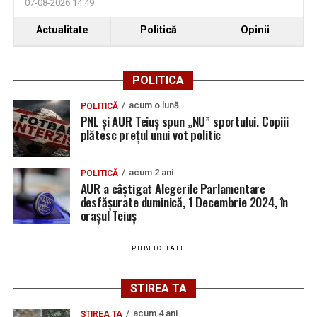
07-08-2026 14:49
Actualitate
Politică
Opinii
POLITICA
acum o lună
POLITICĂ
PNL și AUR Teiuș spun „NU” sportului. Copiii
plătesc prețul unui vot politic
acum 2 ani
POLITICĂ
AUR a câștigat Alegerile Parlamentare
desfășurate duminică, 1 Decembrie 2024, în
orașul Teiuș
PUBLICITATE
STIREA TA
acum 4 ani
ȘTIREA TA