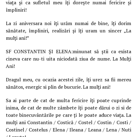
viaţa şi ca sufletul meu îţi doreşte numai fericire şi
împliniri!
La zi aniversara noi îţi urăm numai de bine, îţi dorim
sănătate, împliniri, realizări şi îţi uram un sincer „La
mulţi ani!”
SF CONSTANTIN ŞI ELENA:minunat să ştii ca exista
cineva care nu-ti uita niciodată ziua de nume. La Mulţi
Ani!
Dragul meu, cu ocazia acestei zile, îţi urez sa fii mereu
sănătos, energic si plin de bucurie. La mulţi ani!
Sa ai parte de cat de multa fericire îţi poate cuprinde
inima, de cat de multe zâmbete îţi poate dărui o zi si de
toate binecuvântările pe care ţi le poate aduce viaţa. La
mulţi ani Constantin / Costică / Costel / Costin / Costi /
Costinel / Costelus / Elena / Ileana / Leana / Lena / Nuti