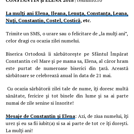
CONSTANTIN şi ELENA 2018
| teiusinfo.ro
La mulți ani Elena, Ileana, Lenuţa, Constanţa, Leana,
Nuţi, Constantin, Costel, Costică
, etc.
Trimite un SMS, o urare sau o felicitare de „la mulţi ani”,
celor dragi cu ocazia zilei numelui.
Biserica Ortodoxă îi sărbătoreşte pe Sfântul Împărat
Constantin cel Mare şi pe mama sa, Elena, al căror hram
este purtat de numeroase biserici din ţară. Această
sărbătoare se celebrează anual în data de 21 mai.
Cu ocazia sărbătorii zilei tale de nume, îţi doresc multă
sănătate, fericire şi tot binele din lume şi sa ai parte
numai de zile senine si însorite!
Mesaje de Constantin și Elena
: Azi, de ziua numelui, îţi
urez şi eu sa fii iubit(a) si sa ai parte de tot ce îţi doreşti.
La mulţi ani!