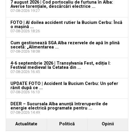
august 2026. AJOFM Alba a publicat lista posturilor
7 august 2026 | Cod portocaliu de furtuna în Alba:
Averse torențiale, descărcări electrice ...
vacante
07-08-2026 19:27
Locuri de muncă în Galda de Jos, disponibile la 4
FOTO | Al doilea accident rutier la Bucium Cerbu: Încă
august 2026. AJOFM Alba a publicat lista posturilor
o mașină ...
07-08-2026 18:26
vacante
Cum gestionează SGA Alba rezervele de apă în plină
Locuri de muncă în Teiuș, disponibile la 4 august
secetă: „Alimentarea ...
2026. AJOFM Alba a publicat lista posturilor
07-08-2026 18:08
vacante
4-6 septembrie 2026 | Transylvania Fest, ediția I:
Festival medieval la Cetatea din ...
Bărbat de 30 de ani din Galda de Jos, reținut după
07-08-2026 16:45
ce și-ar fi agresat și violat partenera
UPDATE FOTO | Accident la Bucium Cerbu: Un șofer
rănit după ce ...
07-08-2026 16:13
DEER – Sucursala Alba anunță întreruperile de
energie electrică programate pentru ...
07-08-2026 14:49
Actualitate
Politică
Opinii