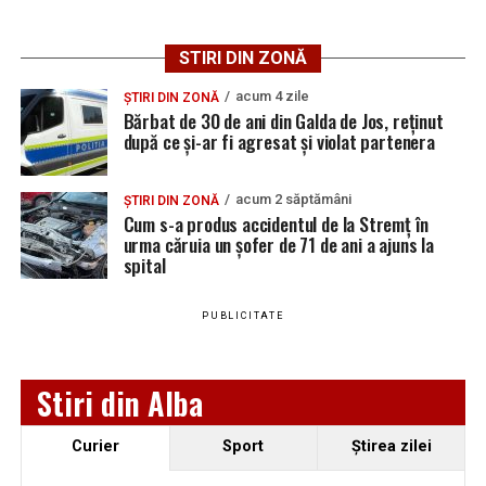
Adaugă teiusinfo.ro ca sursă
preferată pe Google
STIRI DIN ZONĂ
acum 4 zile
ȘTIRI DIN ZONĂ
Bărbat de 30 de ani din Galda de Jos, reținut
după ce și-ar fi agresat și violat partenera
Urmărește Ziarul Unirea pe Social Media
acum 2 săptămâni
ȘTIRI DIN ZONĂ
Cum s-a produs accidentul de la Stremț în
urma căruia un șofer de 71 de ani a ajuns la
spital
YouTube
Instagram
WhatsApp
Facebook
X
TikTok
PUBLICITATE
Ultimele știri din Teiuș
Jaf de peste 300.000 de euro, la Teiuș. Familia
Stiri din Alba
păgubită susține că ancheta bate pasul pe loc, la
aproape o lună de la spargere
Curier
Sport
Ştirea zilei
Locuri de muncă în Sântimbru, disponibile la 4