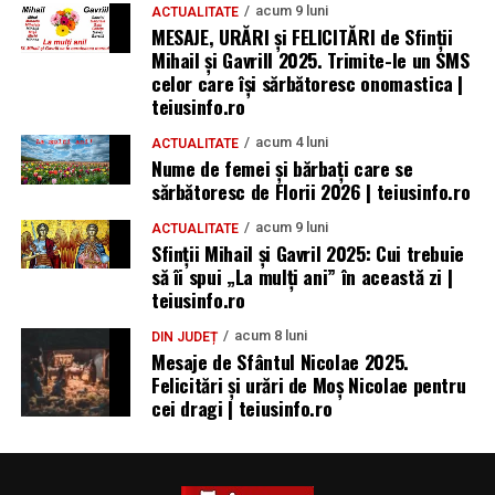
acum 9 luni
ACTUALITATE
MESAJE, URĂRI și FELICITĂRI de Sfinții
Mihail și Gavrill 2025. Trimite-le un SMS
celor care își sărbătoresc onomastica |
teiusinfo.ro
acum 4 luni
ACTUALITATE
Nume de femei și bărbați care se
sărbătoresc de Florii 2026 | teiusinfo.ro
acum 9 luni
ACTUALITATE
Sfinții Mihail și Gavril 2025: Cui trebuie
să îi spui „La mulţi ani” în această zi |
teiusinfo.ro
acum 8 luni
DIN JUDEȚ
Mesaje de Sfântul Nicolae 2025.
Felicitări și urări de Moș Nicolae pentru
cei dragi | teiusinfo.ro