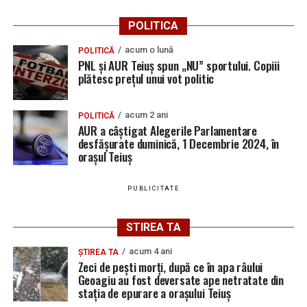
POLITICA
acum o lună
POLITICĂ
PNL și AUR Teiuș spun „NU” sportului. Copiii
plătesc prețul unui vot politic
acum 2 ani
POLITICĂ
AUR a câștigat Alegerile Parlamentare
desfășurate duminică, 1 Decembrie 2024, în
orașul Teiuș
PUBLICITATE
STIREA TA
acum 4 ani
ȘTIREA TA
Zeci de pești morți, după ce în apa râului
Geoagiu au fost deversate ape netratate din
stația de epurare a orașului Teiuș