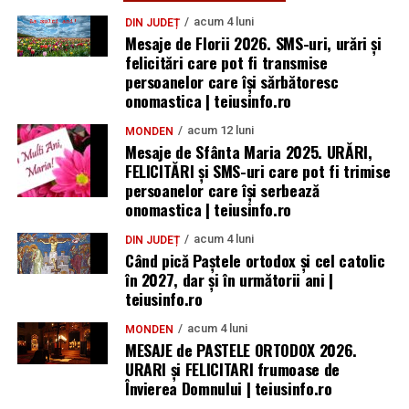
acum 4 luni
DIN JUDEȚ
Mesaje de Florii 2026. SMS-uri, urări și
felicitări care pot fi transmise
persoanelor care îşi sărbătoresc
onomastica | teiusinfo.ro
acum 12 luni
MONDEN
Mesaje de Sfânta Maria 2025. URĂRI,
FELICITĂRI și SMS-uri care pot fi trimise
persoanelor care își serbează
onomastica | teiusinfo.ro
acum 4 luni
DIN JUDEȚ
Când pică Paștele ortodox și cel catolic
în 2027, dar și în următorii ani |
teiusinfo.ro
acum 4 luni
MONDEN
MESAJE de PASTELE ORTODOX 2026.
URARI și FELICITARI frumoase de
Învierea Domnului | teiusinfo.ro