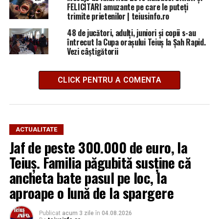
FELICITARI amuzante pe care le puteți
trimite prietenilor | teiusinfo.ro
48 de jucători, adulți, juniori și copii s-au
întrecut la Cupa orașului Teiuș la Șah Rapid.
Vezi câștigătorii
CLICK PENTRU A COMENTA
ACTUALITATE
Jaf de peste 300.000 de euro, la
Teiuș. Familia păgubită susține că
ancheta bate pasul pe loc, la
aproape o lună de la spargere
Publicat
acum 3 zile
în
04.08.2026