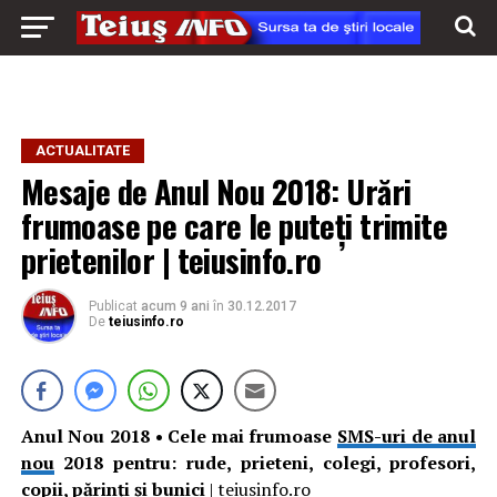
ACTUALITATE
Mesaje de Anul Nou 2018: Urări
frumoase pe care le puteți trimite
prietenilor | teiusinfo.ro
Publicat
acum 9 ani
în
30.12.2017
De
teiusinfo.ro
Anul Nou 2018 • Cele mai frumoase
SMS-uri de anul
nou
2018 pentru: rude, prieteni, colegi, profesori,
copii, părinți și bunici
| teiusinfo.ro