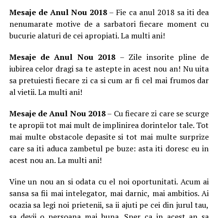
Mesaje de Anul Nou 2018
– Fie ca anul 2018 sa iti dea
nenumarate motive de a sarbatori fiecare moment cu
bucurie alaturi de cei apropiati. La multi ani!
Mesaje de Anul Nou 2018
– Zile insorite pline de
iubirea celor dragi sa te astepte in acest nou an! Nu uita
sa pretuiesti fiecare zi ca si cum ar fi cel mai frumos dar
al vietii. La multi ani!
Mesaje de Anul Nou 2018
– Cu fiecare zi care se scurge
te apropii tot mai mult de implinirea dorintelor tale. Tot
mai multe obstacole depasite si tot mai multe surprize
care sa iti aduca zambetul pe buze: asta iti doresc eu in
acest nou an. La multi ani!
Vine un nou an si odata cu el noi oportunitati. Acum ai
sansa sa fii mai intelegator, mai darnic, mai ambitios. Ai
ocazia sa legi noi prietenii, sa ii ajuti pe cei din jurul tau,
sa devii o persoana mai buna. Sper ca in acest an sa