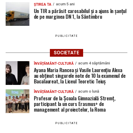
acum 5 ani
ȘTIREA TA
Un TIR a părăsit carosabilul și a ajuns în șanțul
de pe marginea DN 1, la Sântimbru
PUBLICITATE
SOCIETATE
acum 4 săptămâni
ÎNVĂȚĂMÂNT-CULTURĂ
Ayana Maria Rancea și Vasile Laurențiu Alexa
au obținut singurele note de 10 la examenul de
Bacalaureat, la Liceul Teoretic Teiuș
acum o lună
ÎNVĂȚĂMÂNT-CULTURĂ
Profesor de la Școala Gimnazială Stremț,
participant la un curs Erasmus+ de
management al proiectelor, la Roma
PUBLICITATE