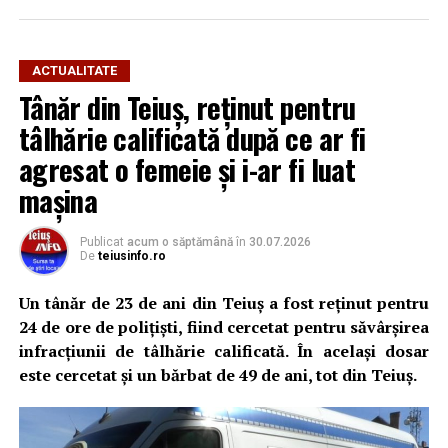
Cum s-a produs spargerea
ACTUALITATE
Tânăr din Teiuș, reținut pentru
Potrivit informațiilor din dosar și declarațiilor
persoanelor vătămate, în noaptea de 3 spre 4 iulie 2026,
tâlhărie calificată după ce ar fi
locuința familiei Șerban-Rezmiveș din Teiuș a fost spartă
agresat o femeie și i-ar fi luat
în timp ce proprietarii se aflau în municipiul Alba Iulia.
mașina
Familia susține că deplasarea la Alba Iulia ar fi fost
determinată de un pretext legat de o presupusă
Publicat
acum o săptămână
în
30.07.2026
De
teiusinfo.ro
tranzacție imobiliară, iar hoții ar fi profitat de absența
proprietarilor pentru a pătrunde în locuință.
Un tânăr de 23 de ani din Teiuș a fost reținut pentru
24 de ore de polițiști, fiind cercetat pentru săvârșirea
Din casă au fost sustrase 145.400 de euro, alți 6.700 de
infracțiunii de tâlhărie calificată. În același dosar
euro, 1.000 de franci elvețieni și aproximativ un
este cercetat și un bărbat de 49 de ani, tot din Teiuș.
kilogram de bijuterii din aur. Valoarea totală a
prejudiciului este estimată la peste 300.000 de euro.