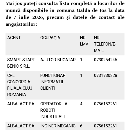
Mai jos puteți consulta lista completă a locurilor de
muncă disponibile în comuna Galda de Jos la data
de 7 iulie 2026, precum și datele de contact ale
angajatorilor:
AGENT
OCUPAŢIA
NR.
NR.
LMV
TELEFON/E-
MAIL
SMART START
AJUTOR BUCATAR
1
0730254245
BENIC S.R.L.
CPL
FUNCTIONAR
1
0731730328
CONCORDIA
INFORMATII
FILIALA CLUJ
CLIENTI
ROMANIA
ALBALACT SA
OPERATOR LA
4
0756152261
ROBOTI
INDUSTRIALI
ALBALACT SA
INGINER MECANIC
6
0756152261