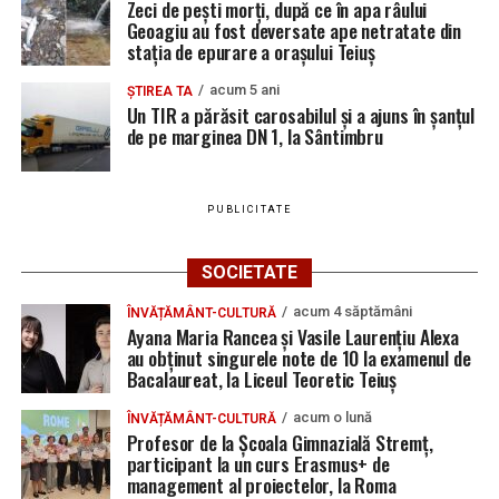
Zeci de pești morți, după ce în apa râului
Geoagiu au fost deversate ape netratate din
stația de epurare a orașului Teiuș
acum 5 ani
ȘTIREA TA
Un TIR a părăsit carosabilul și a ajuns în șanțul
de pe marginea DN 1, la Sântimbru
PUBLICITATE
SOCIETATE
acum 4 săptămâni
ÎNVĂȚĂMÂNT-CULTURĂ
Ayana Maria Rancea și Vasile Laurențiu Alexa
au obținut singurele note de 10 la examenul de
Bacalaureat, la Liceul Teoretic Teiuș
acum o lună
ÎNVĂȚĂMÂNT-CULTURĂ
Profesor de la Școala Gimnazială Stremț,
participant la un curs Erasmus+ de
management al proiectelor, la Roma