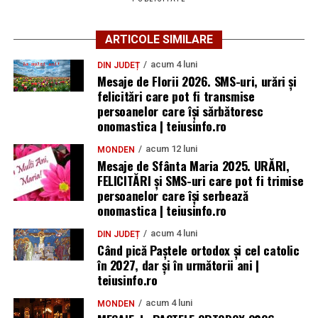
ARTICOLE SIMILARE
acum 4 luni
DIN JUDEȚ
Mesaje de Florii 2026. SMS-uri, urări și
felicitări care pot fi transmise
persoanelor care îşi sărbătoresc
onomastica | teiusinfo.ro
acum 12 luni
MONDEN
Mesaje de Sfânta Maria 2025. URĂRI,
FELICITĂRI și SMS-uri care pot fi trimise
persoanelor care își serbează
onomastica | teiusinfo.ro
acum 4 luni
DIN JUDEȚ
Când pică Paștele ortodox și cel catolic
în 2027, dar și în următorii ani |
teiusinfo.ro
acum 4 luni
MONDEN