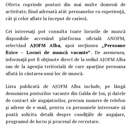
Oferta cuprinde posturi din mai multe domenii de
activitate, fiind adresată atât persoanelor cu experiență,
cât și celor aflate la început de carieră.
Cei interesați pot consulta toate locurile de muncă
disponibile accesând platforma oficială ANOFM,
selectând
AJOFM Alba
, apoi secțiunea
„Persoane
fizice – Locuri de muncă vacante”
. De asemenea,
informații pot fi obținute direct de la sediul AJOFM Alba
sau de la agenția teritorială de care aparține persoana
aflată în căutarea unui loc de muncă.
Lista publicată de AJOFM Alba include, pe lângă
denumirea posturilor vacante din Galda de Jos, și datele
de contact ale angajatorilor, precum numere de telefon
și adrese de e-mail, pentru ca persoanele interesate să
poată solicita detalii despre condițiile de angajare,
programul de lucru și procesul de recrutare.