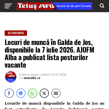
ECONOMIE
Locuri de muncă în Galda de Jos,
disponibile la 7 iulie 2026. AJOFM
Alba a publicat lista posturilor
vacante
Publicat
acum o lună
în
07.07.2026
De
teiusinfo.ro
Locurile de muncă disponibile în Galda de Jos au