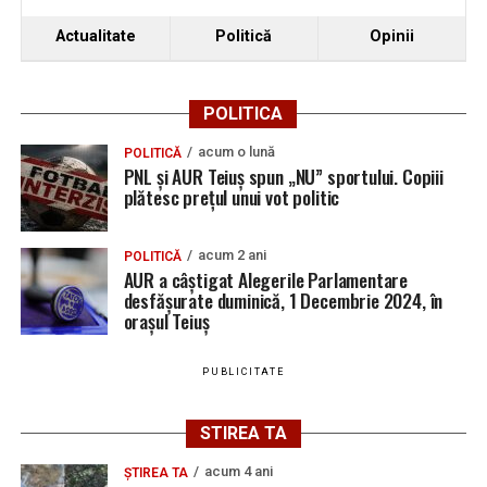
Locuri de muncă în Teiuș, disponibile la 4 august
Actualitate
Politică
Opinii
2026. AJOFM Alba a publicat lista posturilor
vacante
Bărbat de 30 de ani din Galda de Jos, reținut după
POLITICA
ce și-ar fi agresat și violat partenera
acum o lună
POLITICĂ
PNL și AUR Teiuș spun „NU” sportului. Copiii
plătesc prețul unui vot politic
acum 2 ani
POLITICĂ
AUR a câștigat Alegerile Parlamentare
desfășurate duminică, 1 Decembrie 2024, în
orașul Teiuș
PUBLICITATE
STIREA TA
acum 4 ani
ȘTIREA TA