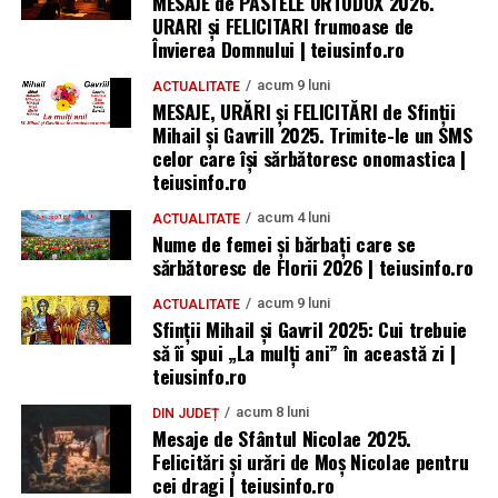
MESAJE de PASTELE ORTODOX 2026.
URARI și FELICITARI frumoase de
Învierea Domnului | teiusinfo.ro
acum 9 luni
ACTUALITATE
MESAJE, URĂRI și FELICITĂRI de Sfinții
Mihail și Gavrill 2025. Trimite-le un SMS
celor care își sărbătoresc onomastica |
teiusinfo.ro
acum 4 luni
ACTUALITATE
Nume de femei și bărbați care se
sărbătoresc de Florii 2026 | teiusinfo.ro
acum 9 luni
ACTUALITATE
Sfinții Mihail și Gavril 2025: Cui trebuie
să îi spui „La mulţi ani” în această zi |
teiusinfo.ro
acum 8 luni
DIN JUDEȚ
Mesaje de Sfântul Nicolae 2025.
Felicitări și urări de Moș Nicolae pentru
cei dragi | teiusinfo.ro