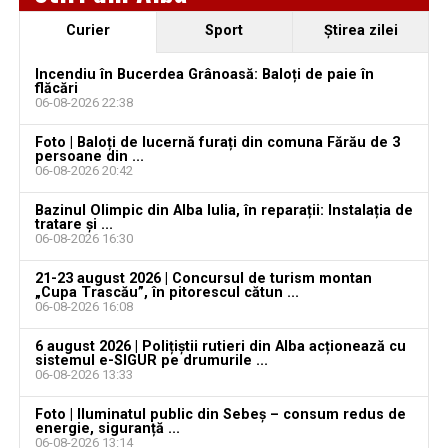
Urmărește Ziarul Unirea pe Social Media
Curier
Sport
Ştirea zilei
Incendiu în Bucerdea Grânoasă: Baloți de paie în
flăcări
06-08-2026 22:38
YouTube
Instagram
WhatsApp
Facebook
X
TikTok
Foto | Baloți de lucernă furați din comuna Fărău de 3
persoane din ...
Ultimele știri din Teiuș
06-08-2026 20:42
Bazinul Olimpic din Alba Iulia, în reparații: Instalația de
Jaf de peste 300.000 de euro, la Teiuș. Familia
tratare și ...
păgubită susține că ancheta bate pasul pe loc, la
06-08-2026 16:30
aproape o lună de la spargere
21-23 august 2026 | Concursul de turism montan
„Cupa Trascău”, în pitorescul cătun ...
Locuri de muncă în Sântimbru, disponibile la 4
06-08-2026 16:08
august 2026. AJOFM Alba a publicat lista posturilor
vacante
6 august 2026 | Polițiștii rutieri din Alba acționează cu
sistemul e-SIGUR pe drumurile ...
06-08-2026 13:33
Locuri de muncă în Galda de Jos, disponibile la 4
august 2026. AJOFM Alba a publicat lista posturilor
Foto | Iluminatul public din Sebeș – consum redus de
vacante
energie, siguranță ...
06-08-2026 13:14