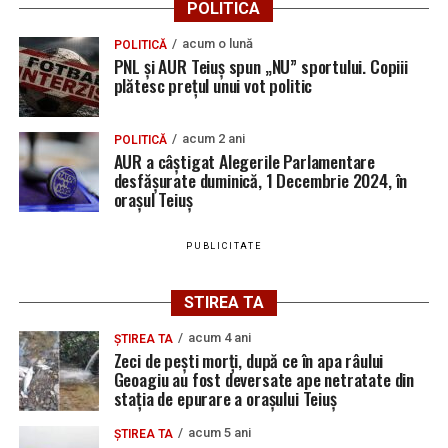
POLITICA
ce și-ar fi agresat și violat partenera
acum o lună
POLITICĂ
PNL și AUR Teiuș spun „NU” sportului. Copiii
plătesc prețul unui vot politic
acum 2 ani
POLITICĂ
AUR a câștigat Alegerile Parlamentare
desfășurate duminică, 1 Decembrie 2024, în
orașul Teiuș
PUBLICITATE
STIREA TA
acum 4 ani
ȘTIREA TA
Zeci de pești morți, după ce în apa râului
Geoagiu au fost deversate ape netratate din
stația de epurare a orașului Teiuș
acum 5 ani
ȘTIREA TA