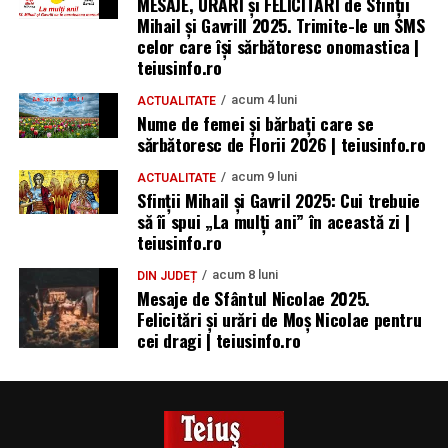
MESAJE, URĂRI și FELICITĂRI de Sfinții
Mihail și Gavrill 2025. Trimite-le un SMS
celor care își sărbătoresc onomastica |
teiusinfo.ro
acum 4 luni
ACTUALITATE
Nume de femei și bărbați care se
sărbătoresc de Florii 2026 | teiusinfo.ro
acum 9 luni
ACTUALITATE
Sfinții Mihail și Gavril 2025: Cui trebuie
să îi spui „La mulţi ani” în această zi |
teiusinfo.ro
acum 8 luni
DIN JUDEȚ
Mesaje de Sfântul Nicolae 2025.
Felicitări și urări de Moș Nicolae pentru
cei dragi | teiusinfo.ro