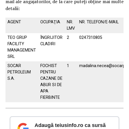
mail ale angajatorilor, de la care puteți obține mai multe
detalii:
AGENT
OCUPAŢIA
NR.
NR. TELEFON/E-MAIL
LMV
TEO GRUP
ÎNGRIJITOR
2
0247310805
FACILITY
CLADIRI
MANAGEMENT
SRL
SOCAR
FOCHIST
1
madalina.necea@socarpet
PETROLEUM
PENTRU
S.A.
CAZANE DE
ABUR SI DE
APA
FIERBINTE
Adaugă teiusinfo.ro ca sursă