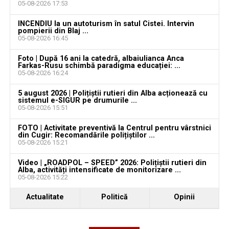
05-08-2026 17:53
YouTube
Instagram
WhatsApp
Facebook
X
TikTok
INCENDIU la un autoturism în satul Cistei. Intervin
pompierii din Blaj ...
Ultimele știri din Teiuș
05-08-2026 16:45
Foto | După 16 ani la catedră, albaiulianca Anca
Jaf de peste 300.000 de euro, la Teiuș. Familia
Farkas-Rusu schimbă paradigma educației: ...
păgubită susține că ancheta bate pasul pe loc, la
05-08-2026 16:24
aproape o lună de la spargere
5 august 2026 | Polițiștii rutieri din Alba acționează cu
sistemul e-SIGUR pe drumurile ...
Locuri de muncă în Sântimbru, disponibile la 4
05-08-2026 15:51
august 2026. AJOFM Alba a publicat lista posturilor
vacante
FOTO | Activitate preventivă la Centrul pentru vârstnici
din Cugir: Recomandările polițiștilor ...
05-08-2026 15:21
Locuri de muncă în Galda de Jos, disponibile la 4
august 2026. AJOFM Alba a publicat lista posturilor
Video | „ROADPOL – SPEED” 2026: Polițiștii rutieri din
vacante
Alba, activități intensificate de monitorizare ...
05-08-2026 15:22
Locuri de muncă în Teiuș, disponibile la 4 august
Actualitate
Politică
Opinii
2026. AJOFM Alba a publicat lista posturilor
vacante
Bărbat de 30 de ani din Galda de Jos, reținut după