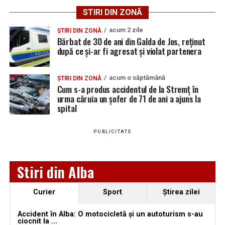
păgubită susține că ancheta bate pasul pe loc, la
STIRI DIN ZONĂ
aproape o lună de la spargere
AGENT
OCUPAŢIA
NR.
NR. TELEFON/E-
acum 2 zile
LMV
MAIL
ȘTIRI DIN ZONĂ
Locuri de muncă în Sântimbru, disponibile la 4
Bărbat de 30 de ani din Galda de Jos, reținut
august 2026. AJOFM Alba a publicat lista posturilor
SC REMAT
LUCRATOR
10
0752172573
după ce și-ar fi agresat și violat partenera
vacante
PLUS SRL
SORTATOR DESEURI
RECICLABILE
Locuri de muncă în Galda de Jos, disponibile la 4
acum o săptămână
ȘTIRI DIN ZONĂ
august 2026. AJOFM Alba a publicat lista posturilor
Cum s-a produs accidentul de la Stremț în
urma căruia un șofer de 71 de ani a ajuns la
vacante
spital
Locuri de muncă în Teiuș, disponibile la 4 august
Adaugă teiusinfo.ro ca sursă
2026. AJOFM Alba a publicat lista posturilor
preferată pe Google
PUBLICITATE
vacante
Bărbat de 30 de ani din Galda de Jos, reținut după
Stiri din Alba
ce și-ar fi agresat și violat partenera
Urmărește Ziarul Unirea pe Social Media
Curier
Sport
Ştirea zilei
Accident în Alba: O motocicletă și un autoturism s-au
ciocnit la ...