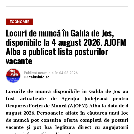
AJOFM Alba a publicat lista locurilor de muncă vacante
din comuna Sântimbru, valabilă la data de
4 august
ECONOMIE
2026
. Oferta cuprinde posturi din mai multe domenii de
Locuri de muncă în Galda de Jos,
activitate, fiind adresată atât persoanelor cu experiență,
disponibile la 4 august 2026. AJOFM
cât și celor aflate la început de carieră.
Alba a publicat lista posturilor
Cei interesați pot consulta toate locurile de muncă
vacante
disponibile accesând platforma oficială ANOFM,
selectând
AJOFM Alba
, apoi secțiunea
„Persoane
Publicat
acum o zi
în
04.08.2026
fizice – Locuri de muncă vacante”
. De asemenea,
De
teiusinfo.ro
informații pot fi obținute direct de la sediul AJOFM Alba
sau de la agenția teritorială de care aparține persoana
Locurile de muncă disponibile în Galda de Jos au
aflată în căutarea unui loc de muncă.
fost actualizate de Agenția Județeană pentru
Ocuparea Forței de Muncă (AJOFM) Alba la data de 4
Lista publicată de AJOFM Alba include, pe lângă
august 2026. Persoanele aflate în căutarea unui loc
denumirea posturilor vacante din Sântimbru, și datele
de muncă pot consulta oferta completă de posturi
de contact ale angajatorilor, precum numere de telefon
vacante și pot lua legătura direct cu angajatorii
și adrese de e-mail, pentru ca persoanele interesate să