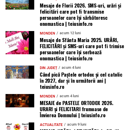
Mesaje de Florii 2026. SMS-uri, urări și
felicitări care pot fi transmise
persoanelor care îşi sărbătoresc
onomastica | teiusinfo.ro
acum 12 luni
MONDEN
Mesaje de Sfânta Maria 2025. URĂRI,
FELICITĂRI și SMS-uri care pot fi trimise
persoanelor care își serbează
onomastica | teiusinfo.ro
acum 4 luni
DIN JUDEȚ
Când pică Paștele ortodox și cel catolic
în 2027, dar și în următorii ani |
teiusinfo.ro
acum 4 luni
MONDEN
MESAJE de PASTELE ORTODOX 2026.
URARI și FELICITARI frumoase de
Învierea Domnului | teiusinfo.ro
acum 9 luni
ACTUALITATE