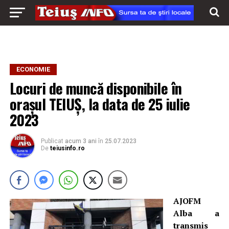
ECONOMIE
Locuri de muncă disponibile în
orașul TEIUȘ, la data de 25 iulie
2023
Publicat
acum 3 ani
în
25.07.2023
De
teiusinfo.ro
AJOFM
Alba a
transmis