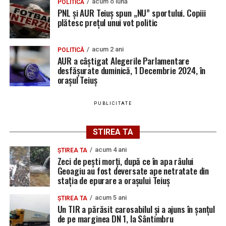
acum o lună
POLITICĂ
PNL și AUR Teiuș spun „NU” sportului. Copiii
plătesc prețul unui vot politic
acum 2 ani
POLITICĂ
AUR a câștigat Alegerile Parlamentare
desfășurate duminică, 1 Decembrie 2024, în
orașul Teiuș
PUBLICITATE
STIREA TA
acum 4 ani
ȘTIREA TA
Zeci de pești morți, după ce în apa râului
Geoagiu au fost deversate ape netratate din
stația de epurare a orașului Teiuș
acum 5 ani
ȘTIREA TA
Un TIR a părăsit carosabilul și a ajuns în șanțul
de pe marginea DN 1, la Sântimbru