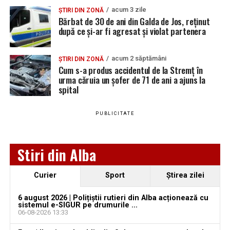
acum 3 zile
LMV
MAIL
ȘTIRI DIN ZONĂ
Locuri de muncă în Sântimbru, disponibile la 4
Bărbat de 30 de ani din Galda de Jos, reținut
august 2026. AJOFM Alba a publicat lista posturilor
SC REMAT
LUCRATOR
10
0752172573
după ce și-ar fi agresat și violat partenera
vacante
PLUS SRL
SORTATOR DESEURI
RECICLABILE
Locuri de muncă în Galda de Jos, disponibile la 4
acum 2 săptămâni
ȘTIRI DIN ZONĂ
august 2026. AJOFM Alba a publicat lista posturilor
Cum s-a produs accidentul de la Stremț în
urma căruia un șofer de 71 de ani a ajuns la
vacante
spital
Locuri de muncă în Teiuș, disponibile la 4 august
Adaugă teiusinfo.ro ca sursă
2026. AJOFM Alba a publicat lista posturilor
preferată pe Google
PUBLICITATE
vacante
Bărbat de 30 de ani din Galda de Jos, reținut după
Stiri din Alba
ce și-ar fi agresat și violat partenera
Urmărește Ziarul Unirea pe Social Media
Curier
Sport
Ştirea zilei
6 august 2026 | Polițiștii rutieri din Alba acționează cu
sistemul e-SIGUR pe drumurile ...
06-08-2026 13:33
YouTube
Instagram
WhatsApp
Facebook
X
TikTok