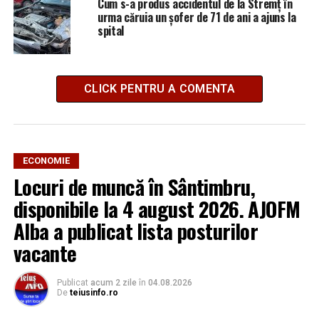
Cum s-a produs accidentul de la Stremț în
urma căruia un șofer de 71 de ani a ajuns la
spital
CLICK PENTRU A COMENTA
ECONOMIE
Locuri de muncă în Sântimbru,
disponibile la 4 august 2026. AJOFM
Alba a publicat lista posturilor
vacante
Publicat
acum 2 zile
în
04.08.2026
De
teiusinfo.ro