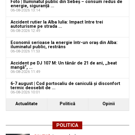
Foto | Iluminatul public din Sebeș – consum redus de
energie, siguranță ...
Ultimele știri din Teiuș
06-08-2026 13:14
Accident rutier la Alba Iulia: Impact între trei
Jaf de peste 300.000 de euro, la Teiuș. Familia
autoturisme pe strada ...
păgubită susține că ancheta bate pasul pe loc, la
06-08-2026 12:49
aproape o lună de la spargere
Economii serioase la energie într-un oraș din Alba:
iluminatul public, restrâns
Locuri de muncă în Sântimbru, disponibile la 4
06-08-2026 11:53
august 2026. AJOFM Alba a publicat lista posturilor
vacante
Accident pe DJ 107 M: Un tânăr de 21 de ani, ,,beat
mangă”, ...
06-08-2026 11:49
Locuri de muncă în Galda de Jos, disponibile la 4
august 2026. AJOFM Alba a publicat lista posturilor
6-7 august | Cod portocaliu de caniculă și disconfort
vacante
termic deosebit de ...
06-08-2026 10:01
Locuri de muncă în Teiuș, disponibile la 4 august
Actualitate
Politică
Opinii
2026. AJOFM Alba a publicat lista posturilor
vacante
Bărbat de 30 de ani din Galda de Jos, reținut după
POLITICA
ce și-ar fi agresat și violat partenera