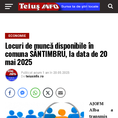
ECONOMIE
Locuri de muncă disponibile în
comuna SÂNTIMBRU, la data de 20
mai 2025
Publicat
acum 1 an
în
20.05.2025
De
teiusinfo.ro
AJOFM
Alba a
transmis