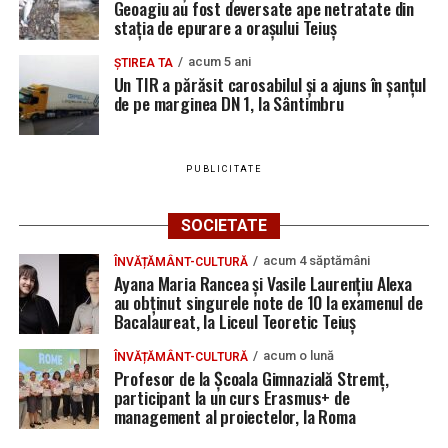
Geoagiu au fost deversate ape netratate din
stația de epurare a orașului Teiuș
acum 5 ani
ȘTIREA TA
Un TIR a părăsit carosabilul și a ajuns în șanțul
de pe marginea DN 1, la Sântimbru
PUBLICITATE
SOCIETATE
acum 4 săptămâni
ÎNVĂȚĂMÂNT-CULTURĂ
Ayana Maria Rancea și Vasile Laurențiu Alexa
au obținut singurele note de 10 la examenul de
Bacalaureat, la Liceul Teoretic Teiuș
acum o lună
ÎNVĂȚĂMÂNT-CULTURĂ
Profesor de la Școala Gimnazială Stremț,
participant la un curs Erasmus+ de
management al proiectelor, la Roma