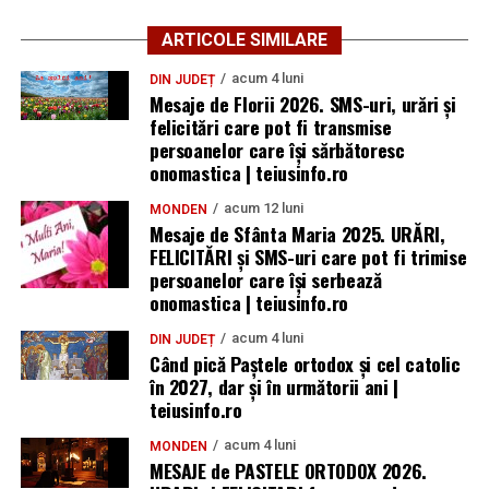
ARTICOLE SIMILARE
acum 4 luni
DIN JUDEȚ
Mesaje de Florii 2026. SMS-uri, urări și
felicitări care pot fi transmise
persoanelor care îşi sărbătoresc
onomastica | teiusinfo.ro
acum 12 luni
MONDEN
Mesaje de Sfânta Maria 2025. URĂRI,
FELICITĂRI și SMS-uri care pot fi trimise
persoanelor care își serbează
onomastica | teiusinfo.ro
acum 4 luni
DIN JUDEȚ
Când pică Paștele ortodox și cel catolic
în 2027, dar și în următorii ani |
teiusinfo.ro
acum 4 luni
MONDEN
MESAJE de PASTELE ORTODOX 2026.