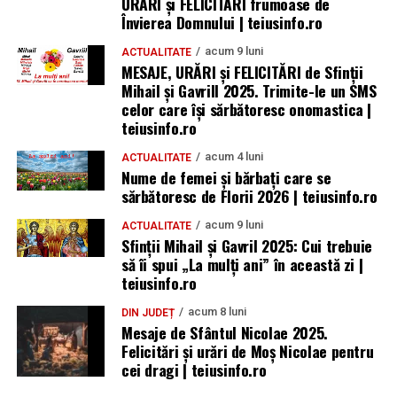
URARI și FELICITARI frumoase de
Învierea Domnului | teiusinfo.ro
acum 9 luni
ACTUALITATE
MESAJE, URĂRI și FELICITĂRI de Sfinții
Mihail și Gavrill 2025. Trimite-le un SMS
celor care își sărbătoresc onomastica |
teiusinfo.ro
acum 4 luni
ACTUALITATE
Nume de femei și bărbați care se
sărbătoresc de Florii 2026 | teiusinfo.ro
acum 9 luni
ACTUALITATE
Sfinții Mihail și Gavril 2025: Cui trebuie
să îi spui „La mulţi ani” în această zi |
teiusinfo.ro
acum 8 luni
DIN JUDEȚ
Mesaje de Sfântul Nicolae 2025.
Felicitări și urări de Moș Nicolae pentru
cei dragi | teiusinfo.ro