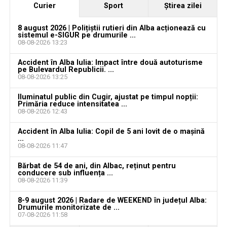
Curier
Sport
Ştirea zilei
8 august 2026 | Polițiștii rutieri din Alba acționează cu
sistemul e-SIGUR pe drumurile ...
08-08-2026 13:23
YouTube
Instagram
WhatsApp
Facebook
X
TikTok
Accident în Alba Iulia: Impact între două autoturisme
pe Bulevardul Republicii. ...
Ultimele știri din Teiuș
08-08-2026 13:25
Iluminatul public din Cugir, ajustat pe timpul nopții:
Jaf de peste 300.000 de euro, la Teiuș. Familia
Primăria reduce intensitatea ...
păgubită susține că ancheta bate pasul pe loc, la
08-08-2026 12:43
aproape o lună de la spargere
Accident în Alba Iulia: Copil de 5 ani lovit de o mașină
...
Locuri de muncă în Sântimbru, disponibile la 4
08-08-2026 11:47
august 2026. AJOFM Alba a publicat lista posturilor
vacante
Bărbat de 54 de ani, din Albac, reținut pentru
conducere sub influența ...
08-08-2026 11:39
Locuri de muncă în Galda de Jos, disponibile la 4
august 2026. AJOFM Alba a publicat lista posturilor
8-9 august 2026 | Radare de WEEKEND în județul Alba:
vacante
Drumurile monitorizate de ...
07-08-2026 11:58
Locuri de muncă în Teiuș, disponibile la 4 august