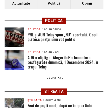
Actualitate
Politică
Opinii
2026. AJOFM Alba a publicat lista posturilor
vacante
Bărbat de 30 de ani din Galda de Jos, reținut după
POLITICA
ce și-ar fi agresat și violat partenera
acum o lună
POLITICĂ
PNL și AUR Teiuș spun „NU” sportului. Copiii
plătesc prețul unui vot politic
acum 2 ani
POLITICĂ
AUR a câștigat Alegerile Parlamentare
desfășurate duminică, 1 Decembrie 2024, în
orașul Teiuș
PUBLICITATE
STIREA TA
acum 4 ani
ȘTIREA TA
Zeci de pești morți, după ce în apa râului