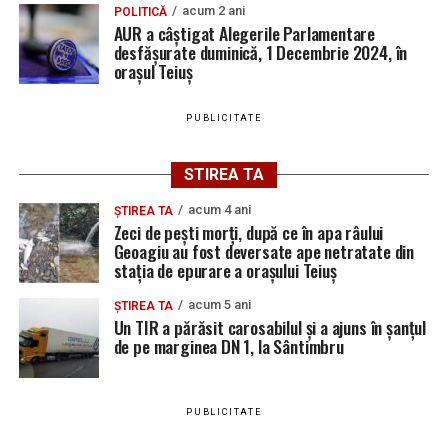
acum 2 ani
POLITICĂ
AUR a câștigat Alegerile Parlamentare
desfășurate duminică, 1 Decembrie 2024, în
orașul Teiuș
PUBLICITATE
STIREA TA
acum 4 ani
ȘTIREA TA
Zeci de pești morți, după ce în apa râului
Geoagiu au fost deversate ape netratate din
stația de epurare a orașului Teiuș
acum 5 ani
ȘTIREA TA
Un TIR a părăsit carosabilul și a ajuns în șanțul
de pe marginea DN 1, la Sântimbru
PUBLICITATE