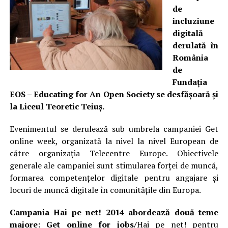
de
incluziune
digitală
derulată în
România
de
Funda
ț
ia
EOS – Educating for An Open Society se desfăşoară şi
la Liceul Teoretic Teiuş.
Evenimentul se derulează sub umbrela campaniei Get
online week, organizată la nivel la nivel European de
către organizația Telecentre Europe. Obiectivele
generale ale campaniei sunt stimularea forţei de muncă,
formarea competenţelor digitale pentru angajare şi
locuri de muncă digitale în comunităţile din Europa.
Campania Hai pe net! 2014 abordează două teme
majore: Get online for jobs/
Hai pe net! pentru