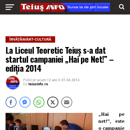
ÎNVĂȚĂMÂNT-CULTURĂ
La Liceul Teoretic Teiuş s-a dat
startul campaniei „Hai pe Net!” –
ediția 2014
Publicat
acum 12 ani
în
01.04.2014
De
teiusinfo.ro
„Hai pe
net!”, este
o campanie