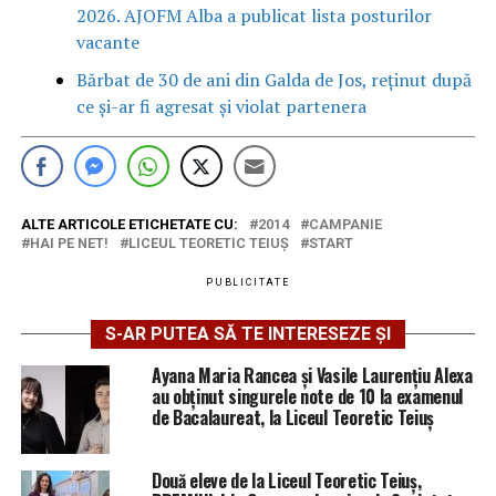
2026. AJOFM Alba a publicat lista posturilor
vacante
Bărbat de 30 de ani din Galda de Jos, reținut după
ce și-ar fi agresat și violat partenera
ALTE ARTICOLE ETICHETATE CU:
2014
CAMPANIE
HAI PE NET!
LICEUL TEORETIC TEIUŞ
START
PUBLICITATE
S-AR PUTEA SĂ TE INTERESEZE ȘI
Ayana Maria Rancea și Vasile Laurențiu Alexa
au obținut singurele note de 10 la examenul
de Bacalaureat, la Liceul Teoretic Teiuș
Două eleve de la Liceul Teoretic Teiuș,