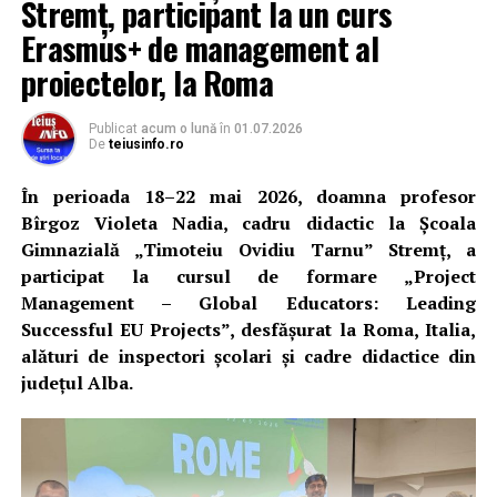
Stremț, participant la un curs
rezultatele celor doi absolvenți confirmă nivelul
pregătirii oferite de instituție și reflectă munca,
Erasmus+ de management al
perseverența și seriozitatea de care elevii au dat dovadă
proiectelor, la Roma
pe parcursul anilor de studiu.
Publicat
acum o lună
în
01.07.2026
Conducerea unității de învățământ i-a felicitat pe cei doi
De
teiusinfo.ro
absolvenți pentru performanțele obținute și a adresat
mulțumiri profesorilor care i-au pregătit, precum și
În perioada 18–22 mai 2026, doamna profesor
părinților care le-au fost alături pe durata pregătirii
Bîrgoz Violeta Nadia, cadru didactic la Școala
pentru examen.
Gimnazială „Timoteiu Ovidiu Tarnu” Stremț, a
participat la cursul de formare „Project
„Două note de 10. Două modele de excelență. Un motiv
Management – Global Educators: Leading
de mândrie pentru Liceul Teoretic Teiuș”
, au transmis
Successful EU Projects”, desfășurat la Roma, Italia,
reprezentanții liceului, care le-au urat absolvenților
alături de inspectori școlari și cadre didactice din
succes în continuarea studiilor și în cariera pe care și-o
județul Alba.
vor alege.