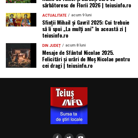
sărbătoresc de Florii 2026 | teiusinfo.ro
acum 9 luni
ACTUALITATE
Sfinții Mihail și Gavril 2025: Cui trebuie
să îi spui „La mulţi ani” în această zi |
teiusinfo.ro
acum 8 luni
DIN JUDEȚ
Mesaje de Sfântul Nicolae 2025.
Felicitări și urări de Moș Nicolae pentru
cei dragi | teiusinfo.ro