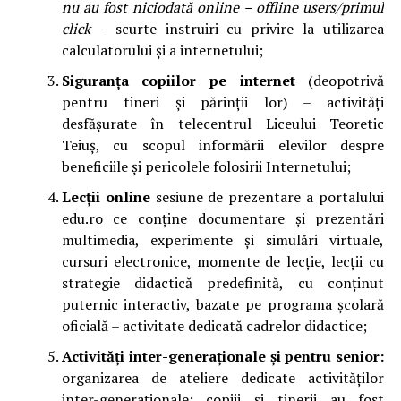
nu au fost niciodată online – offline users/primul
click –
scurte instruiri cu privire la utilizarea
calculatorului și a internetului;
Siguranţa copiilor pe internet
(deopotrivă
pentru tineri şi părinţii lor) – activități
desfășurate
în telecentrul Liceului Teoretic
Teiuș, cu scopul informării elevilor despre
beneficiile și pericolele folosirii Internetului;
Lec
ț
ii online
sesiune de prezentare a portalului
edu.ro ce conţine documentare şi prezentări
multimedia, experimente şi simulări virtuale,
cursuri electronice, momente de lecţie, lecţii cu
strategie didactică predefinită, cu conţinut
puternic interactiv, bazate pe programa şcolară
oficială – activitate dedicată cadrelor didactice;
Activită
ț
i inter-genera
ț
ionale
ș
i pentru senior:
organizarea de ateliere dedicate activităților
inter-generaționale: copiii și tinerii au fost