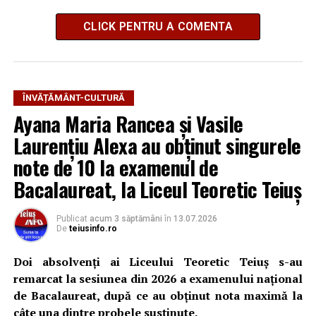
CLICK PENTRU A COMENTA
ÎNVĂȚĂMÂNT-CULTURĂ
Ayana Maria Rancea și Vasile
Laurențiu Alexa au obținut singurele
note de 10 la examenul de
Bacalaureat, la Liceul Teoretic Teiuș
Publicat
acum 3 săptămâni
în
13.07.2026
De
teiusinfo.ro
Doi absolvenți ai Liceului Teoretic Teiuș s-au
remarcat la sesiunea din 2026 a examenului național
de Bacalaureat, după ce au obținut nota maximă la
câte una dintre probele susținute.