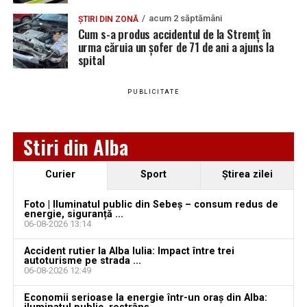
aproape o lună de la spargere
Locuri de muncă în Teiuș, disponibile la 4 august
acum 2 săptămâni
ȘTIRI DIN ZONĂ
Locuri de muncă în Sântimbru, disponibile la 4
2026. AJOFM Alba a publicat lista posturilor
Cum s-a produs accidentul de la Stremț în
urma căruia un șofer de 71 de ani a ajuns la
august 2026. AJOFM Alba a publicat lista posturilor
vacante
spital
vacante
Bărbat de 30 de ani din Galda de Jos, reținut după
Locuri de muncă în Galda de Jos, disponibile la 4
ce și-ar fi agresat și violat partenera
PUBLICITATE
august 2026. AJOFM Alba a publicat lista posturilor
vacante
Stiri din Alba
Locuri de muncă în Teiuș, disponibile la 4 august
2026. AJOFM Alba a publicat lista posturilor
vacante
Curier
Sport
Ştirea zilei
Bărbat de 30 de ani din Galda de Jos, reținut după
Foto | Iluminatul public din Sebeș – consum redus de
ce și-ar fi agresat și violat partenera
energie, siguranță ...
06-08-2026 13:14
Accident rutier la Alba Iulia: Impact între trei
autoturisme pe strada ...
06-08-2026 12:49
Economii serioase la energie într-un oraș din Alba: