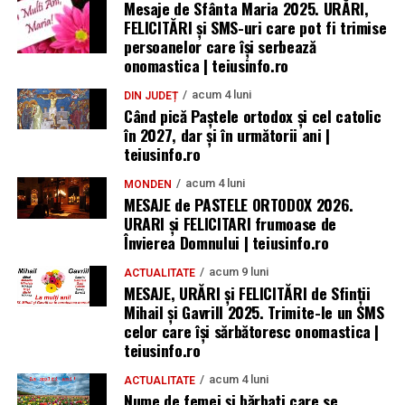
Mesaje de Sfânta Maria 2025. URĂRI,
FELICITĂRI și SMS-uri care pot fi trimise
persoanelor care își serbează
onomastica | teiusinfo.ro
acum 4 luni
DIN JUDEȚ
Când pică Paștele ortodox și cel catolic
în 2027, dar și în următorii ani |
teiusinfo.ro
acum 4 luni
MONDEN
MESAJE de PASTELE ORTODOX 2026.
URARI și FELICITARI frumoase de
Învierea Domnului | teiusinfo.ro
acum 9 luni
ACTUALITATE
MESAJE, URĂRI și FELICITĂRI de Sfinții
Mihail și Gavrill 2025. Trimite-le un SMS
celor care își sărbătoresc onomastica |
teiusinfo.ro
acum 4 luni
ACTUALITATE
Nume de femei și bărbați care se