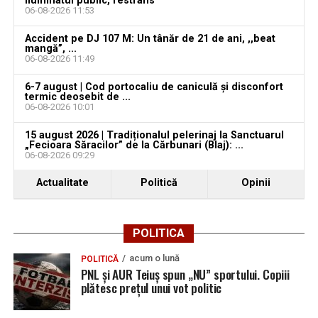
iluminatul public, restrâns
06-08-2026 11:53
Accident pe DJ 107 M: Un tânăr de 21 de ani, ,,beat
mangă”, ...
06-08-2026 11:49
6-7 august | Cod portocaliu de caniculă și disconfort
termic deosebit de ...
06-08-2026 10:01
15 august 2026 | Tradiționalul pelerinaj la Sanctuarul
„Fecioara Săracilor” de la Cărbunari (Blaj): ...
06-08-2026 09:29
Actualitate
Politică
Opinii
POLITICA
acum o lună
POLITICĂ
PNL și AUR Teiuș spun „NU” sportului. Copiii
plătesc prețul unui vot politic