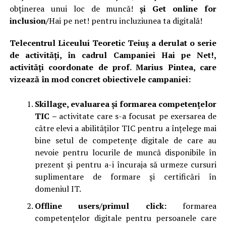
obținerea unui loc de muncă!
ș
i
Get online for
inclusion/
Hai pe net! pentru incluziunea ta digitală!
Telecentrul Liceului Teoretic Teiuş a derulat o serie
de activită
ț
i, în cadrul Campaniei Hai pe Net!,
activităţi coordonate de prof. Marius Pintea, care
vizează în mod concret obiectivele campaniei:
Skillage, evaluarea
ș
i formarea competenţelor
TIC
–
activitate care s-a focusat pe exersarea de
către elevi a abilităților TIC pentru a înțelege mai
bine setul de competențe digitale de care au
nevoie pentru locurile de muncă disponibile în
prezent și pentru a-i încuraja să urmeze cursuri
suplimentare de formare și certificări în
domeniul IT.
Offline users/primul click:
formarea
competențelor digitale pentru persoanele care