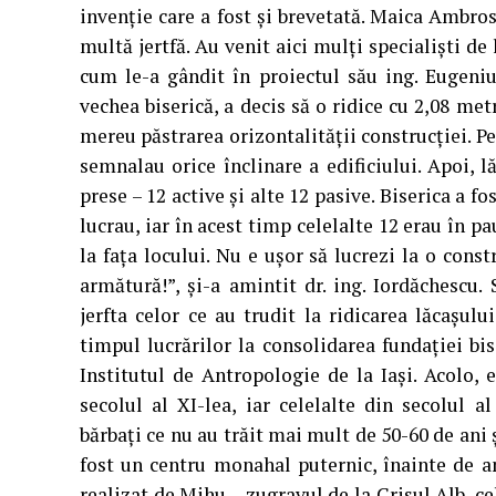
invenţie care a fost şi brevetată. Maica Ambrosia
multă jertfă. Au venit aici mulţi specialişti de
cum le-a gândit în proiectul său ing. Eugeniu
vechea biserică, a decis să o ridice cu 2,08 met
mereu păstrarea orizontalităţii construcţiei. Pe
semnalau orice înclinare a edificiului. Apoi, l
prese – 12 active şi alte 12 pasive. Biserica a f
lucrau, iar în acest timp celelalte 12 erau în p
la faţa locului. Nu e uşor să lucrezi la o cons
armătură!”, şi-a amintit dr. ing. Iordăchescu.
jerfta celor ce au trudit la ridicarea lăcaşulu
timpul lucrărilor la consolidarea fundaţiei bis
Institutul de Antropologie de la Iaşi. Acolo, 
secolul al XI-lea, iar celelalte din secolul a
bărbaţi ce nu au trăit mai mult de 50-60 de ani ş
fost un centru monahal puternic, înainte de anu
realizat de Mihu – zugravul de la Crişul Alb, 