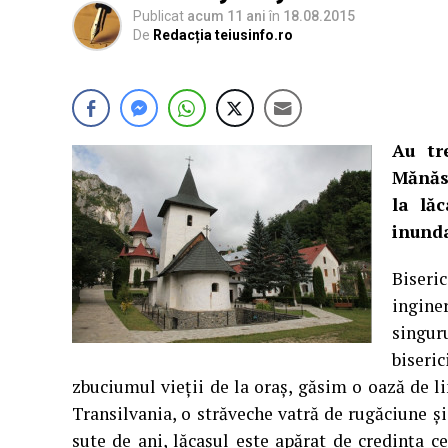
Publicat
acum 11 ani
în
18.08.2015
De
Redacția teiusinfo.ro
Au tr
Mănăst
la lăc
inunda
Biseric
inginer
singuru
biseri
zbuciumul vieţii de la oraş, găsim o oază de l
Transilvania, o străveche vatră de rugăciune şi
sute de ani, lăcaşul este apărat de credinţa ce