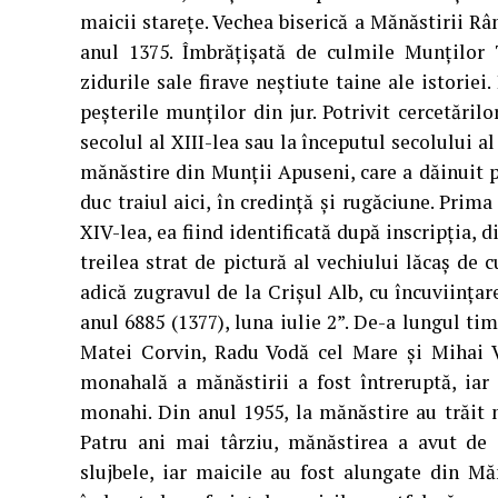
maicii stareţe. Vechea biserică a Mănăstirii Râ
anul 1375. Îmbrăţişată de culmile Munţilor 
zidurile sale firave neştiute taine ale istoriei.
peşterile munţilor din jur. Potrivit cercetărilor
secolul al XIII-lea sau la începutul secolului a
mănăstire din Munţii Apuseni, care a dăinuit pâ
duc traiul aici, în credinţă şi rugăciune. Prim
XIV-lea, ea fiind identificată după inscripţia, d
treilea strat de pictură al vechiului lăcaş de
adică zugravul de la Crişul Alb, cu încuviinţar
anul 6885 (1377), luna iulie 2”. De-a lungul ti
Matei Corvin, Radu Vodă cel Mare şi Mihai Vi
monahală a mănăstirii a fost întreruptă, iar
monahi. Din anul 1955, la mănăstire au trăit 
Patru ani mai târziu, mănăstirea a avut de s
slujbele, iar maicile au fost alungate din 