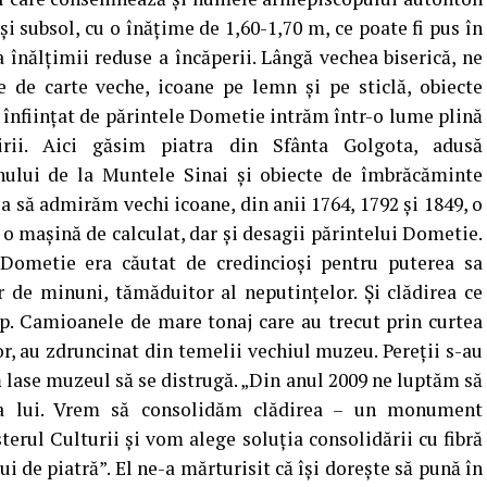
şi subsol, cu o înăţime de 1,60-1,70 m, ce poate fi pus în
a înălţimii reduse a încăperii. Lângă vechea biserică, ne
de carte veche, icoane pe lemn şi pe sticlă, obiecte
 înfiinţat de părintele Dometie intrăm într-o lume plină
rii. Aici găsim piatra din Sfânta Golgota, adusă
nului de la Muntele Sinai şi obiecte de îmbrăcăminte
a să admirăm vechi icoane, din anii 1764, 1792 şi 1849, o
o maşină de calculat, dar şi desagii părintelui Dometie.
Dometie era căutat de credincioşi pentru puterea sa
r de minuni, tămăduitor al neputinţelor. Şi clădirea ce
p. Camioanele de mare tonaj care au trecut prin curtea
ilor, au zdruncinat din temelii vechiul muzeu. Pereţii s-au
ă lase muzeul să se distrugă. „Din anul 2009 ne luptăm să
ea lui. Vrem să consolidăm clădirea – un monument
terul Culturii şi vom alege soluţia consolidării cu fibră
i de piatră”. El ne-a mărturisit că îşi doreşte să pună în