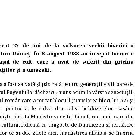
ecut 27 de ani de la salvarea vechii biserici a
irii Râmeţ. În 8 august 1988 au început lucrările
aşul de cult, care a avut de suferit din pricina
ţiilor şi a umezelii.
a a fost salvată şi păstrată pentru generaţiile viitoare de
ul Eugeniu Iordăchescu, ajuns acum la vârsta senectuţii,
l român care a mutat blocuri (translarea blocului A2) şi
ci, pentru a le salva din calea buldozerelor. Lăsând
inişte aici, la Mănăstirea de la Râmeţ, cea mai mare din
 cultură, ridicată cu dragoste de Dumnezeu şi jertfă. De
lor ce-şi duc zilele aici, mănăstirea aflându-se în grija