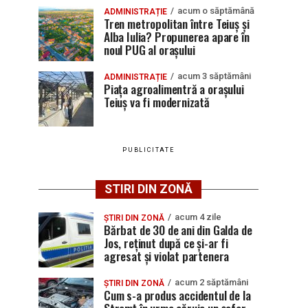
acum o săptămână
ADMINISTRAȚIE
Tren metropolitan între Teiuș și
Alba Iulia? Propunerea apare în
noul PUG al orașului
acum 3 săptămâni
ADMINISTRAȚIE
Piața agroalimentră a orașului
Teiuș va fi modernizată
PUBLICITATE
STIRI DIN ZONĂ
acum 4 zile
ȘTIRI DIN ZONĂ
Bărbat de 30 de ani din Galda de
Jos, reținut după ce și-ar fi
agresat și violat partenera
acum 2 săptămâni
ȘTIRI DIN ZONĂ
Cum s-a produs accidentul de la