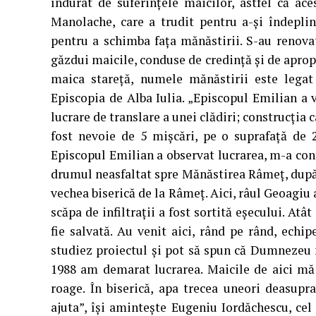
îndurat de suferinţele maicilor, astfel că ac
Manolache, care a trudit pentru a-şi îndeplin
pentru a schimba faţa mănăstirii. S-au renovat 
găzdui maicile, conduse de credinţă şi de apro
maica stareţă, numele mănăstirii este legat 
Episcopia de Alba Iulia. „Episcopul Emilian a 
lucrare de translare a unei clădiri; construcţia c
fost nevoie de 5 mişcări, pe o suprafaţă de 
Episcopul Emilian a observat lucrarea, m-a cont
drumul neasfaltat spre Mănăstirea Râmeţ, după 
vechea biserică de la Râmeţ. Aici, râul Geoagiu a
scăpa de infiltraţii a fost sortită eşecului. Atâ
fie salvată. Au venit aici, rând pe rând, echip
studiez proiectul şi pot să spun că Dumnezeu m
1988 am demarat lucrarea. Maicile de aici mă
roage. În biserică, apa trecea uneori deasupr
ajuta”, îşi aminteşte Eugeniu Iordăchescu, cel 