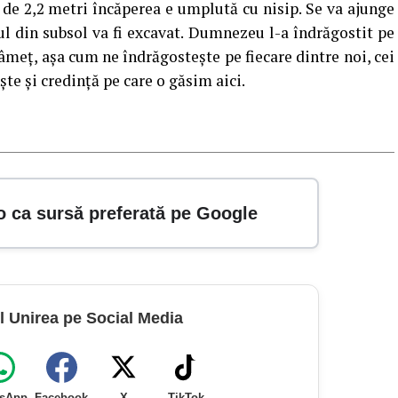
e de 2,2 metri încăperea e umplută cu nisip. Se va ajunge
l din subsol va fi excavat. Dumnezeu l-a îndrăgostit pe
meţ, aşa cum ne îndrăgosteşte pe fiecare dintre noi, cei
şte şi credinţă pe care o găsim aici.
o ca sursă preferată pe Google
l Unirea pe Social Media
sApp
Facebook
X
TikTok