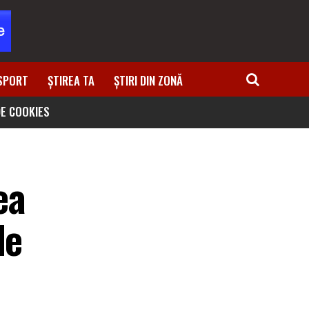
SPORT
ȘTIREA TA
ȘTIRI DIN ZONĂ
DE COOKIES
ea
de