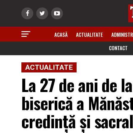
ACASĂ
ACTUALITATE
ADMINISTR
CONTACT
ACTUALITATE
La 27 de ani de l
biserică a Mănăst
credinţă şi sacral