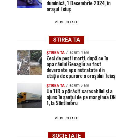
duminică, 1 Decembrie 2024, în
orașul Teiuș
PUBLICITATE
STIREA TA
acum 4 ani
ȘTIREA TA
Zeci de pești morți, după ce în
apa râului Geoagiu au fost
deversate ape netratate din
stația de epurare a orașului Teiuș
acum 5 ani
ȘTIREA TA
Un TIR a părăsit carosabilul și a
ajuns în șanțul de pe marginea DN
1, la Sântimbru
PUBLICITATE
SOCIETATE