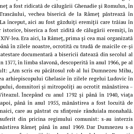
meţ a fost ridicată de călugării Ghenadie şi Romulus, în
Trascăului, vechea biserică de la Râmeţ păstrează în
 La început, aici au fost găzduiţi eremiţii care trăiau în
 istorice, biserica a fost zidită de călugării eremiţi, în
l XIV-lea. Era aici, la Râmeţ, prima şi cea mai organizată
nă în zilele noastre, ocrotită cu trudă de maicile ce-şi
a atestare documentară a bisericii datează din secolul al
in 1377, în limba slavonă, descoperită în anul 1966, pe al
 cult: „Am scris eu păcătosul rob al lui Dumnezeu Mihu,
ea arhiepiscopului Ghelasie în zilele regelui Ludovic în
mpului, domnitori şi mitropoliţi au ocrotit mănăstirea –
teazul. Începând cu anul 1792 şi până în 1940, viaţa
 apoi, până în anul 1955, mănăstirea a fost locuită de
maici, care au păstrat cu sfinţenie rânduiala monahală.
uferit din pricina regimului comunist: s-au interzis
Mănăstirea Râmeţ până în anul 1969. Dar Dumnezeu s-a