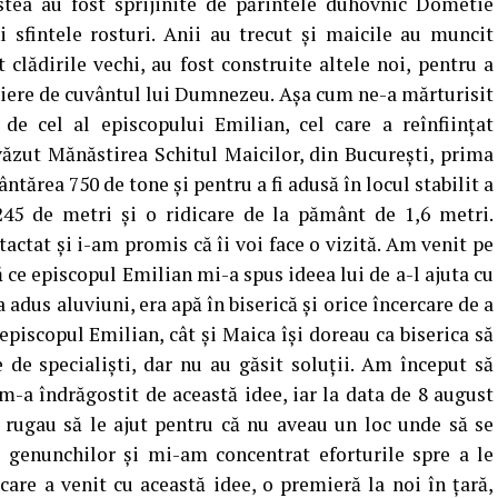
estea au fost sprijinite de părintele duhovnic Dometie
i sfintele rosturi. Anii au trecut şi maicile au muncit
clădirile vechi, au fost construite altele noi, pentru a
piere de cuvântul lui Dumnezeu. Aşa cum ne-a mărturisit
de cel al episcopului Emilian, cel care a reînfiinţat
văzut Mănăstirea Schitul Maicilor, din Bucureşti, prima
ântărea 750 de tone şi pentru a fi adusă în locul stabilit a
245 de metri şi o ridicare de la pământ de 1,6 metri.
actat şi i-am promis că îi voi face o vizită. Am venit pe
ce episcopul Emilian mi-a spus ideea lui de a-l ajuta cu
 adus aluviuni, era apă în biserică şi orice încercare de a
t episcopul Emilian, cât şi Maica îşi doreau ca biserica să
e de specialişti, dar nu au găsit soluţii. Am început să
-a îndrăgostit de această idee, iar la data de 8 august
 rugau să le ajut pentru că nu aveau un loc unde să se
a genunchilor şi mi-am concentrat eforturile spre a le
care a venit cu această idee, o premieră la noi în ţară,