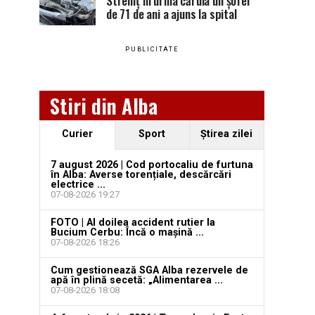
Stremț în urma căruia un șofer
de 71 de ani a ajuns la spital
PUBLICITATE
Stiri din Alba
Curier
Sport
Ştirea zilei
7 august 2026 | Cod portocaliu de furtuna
în Alba: Averse torențiale, descărcări
electrice ...
07-08-2026 19:27
FOTO | Al doilea accident rutier la
Bucium Cerbu: Încă o mașină ...
07-08-2026 18:26
Cum gestionează SGA Alba rezervele de
apă în plină secetă: „Alimentarea ...
07-08-2026 18:08