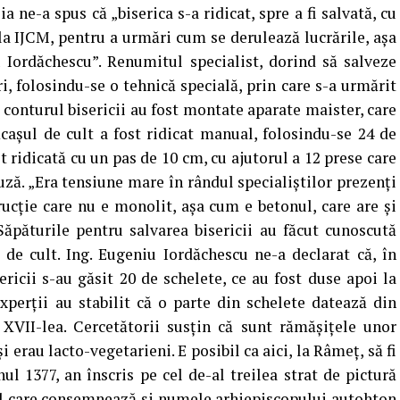
 ne-a spus că „biserica s-a ridicat, spre a fi salvată, cu
 la IJCM, pentru a urmări cum se derulează lucrările, aşa
 Iordăchescu”. Renumitul specialist, dorind să salveze
ri, folosindu-se o tehnică specială, prin care s-a urmărit
 conturul bisericii au fost montate aparate maister, care
ăcaşul de cult a fost ridicat manual, folosindu-se 24 de
ost ridicată cu un pas de 10 cm, cu ajutorul a 12 prese care
auză. „Era tensiune mare în rândul specialiştilor prezenţi
trucţie care nu e monolit, aşa cum e betonul, care are şi
 Săpăturile pentru salvarea bisericii au făcut cunoscută
i de cult. Ing. Eugeniu Iordăchescu ne-a declarat că, în
ericii s-au găsit 20 de schelete, ce au fost duse apoi la
experţii au stabilit că o parte din schelete datează din
l XVII-lea. Cercetătorii susţin că sunt rămăşiţele unor
i erau lacto-vegetarieni. E posibil ca aici, la Râmeţ, să fi
l 1377, an înscris pe cel de-al treilea strat de pictură
cel care consemnează şi numele arhiepiscopului autohton