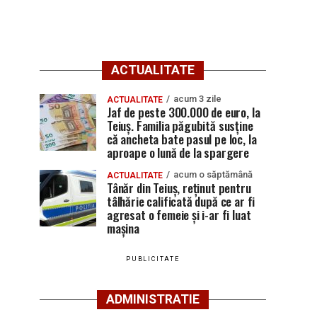
ACTUALITATE
acum 3 zile
ACTUALITATE
Jaf de peste 300.000 de euro, la
Teiuș. Familia păgubită susține
că ancheta bate pasul pe loc, la
aproape o lună de la spargere
acum o săptămână
ACTUALITATE
Tânăr din Teiuș, reținut pentru
tâlhărie calificată după ce ar fi
agresat o femeie și i-ar fi luat
mașina
PUBLICITATE
ADMINISTRATIE