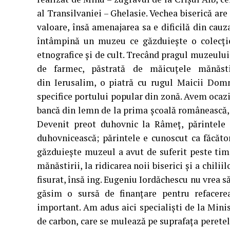
al Transilvaniei – Ghelasie. Vechea biserică are 
valoare, însă amenajarea sa e dificilă din cauz
întâmpină un muzeu ce găzduieşte o colecţie 
etnografice şi de cult. Trecând pragul muzeului
de farmec, păstrată de măicuţele mănăsti
din Ierusalim, o piatră cu rugul Maicii Dom
specifice portului popular din zonă. Avem ocazi
bancă din lemn de la prima şcoală românească, 
Devenit preot duhovnic la Râmeţ, părintele 
duhovnicească; părintele e cunoscut ca făcăto
găzduieşte muzeul a avut de suferit peste tim
mănăstirii, la ridicarea noii biserici şi a chili
fisurat, însă ing. Eugeniu Iordăchescu nu vrea s
găsim o sursă de finanţare pentru refacer
important. Am adus aici specialişti de la Minis
de carbon, care se mulează pe suprafaţa peretelu