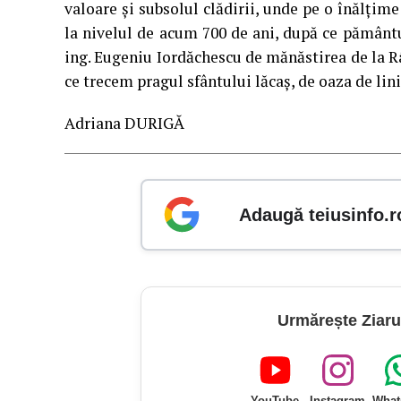
valoare şi subsolul clădirii, unde pe o înălţim
la nivelul de acum 700 de ani, după ce pământu
ing. Eugeniu Iordăchescu de mănăstirea de la Râ
ce trecem pragul sfântului lăcaş, de oaza de lini
Adriana DURIGĂ
Adaugă teiusinfo.r
Urmărește Ziaru
YouTube
Instagram
What