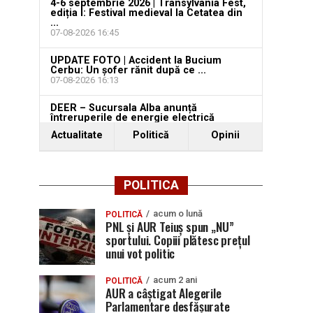
4-6 septembrie 2026 | Transylvania Fest,
ediția I: Festival medieval la Cetatea din
...
07-08-2026 16:45
UPDATE FOTO | Accident la Bucium
Cerbu: Un șofer rănit după ce ...
07-08-2026 16:13
DEER – Sucursala Alba anunță
întreruperile de energie electrică
programate pentru ...
Actualitate
Politică
Opinii
07-08-2026 14:49
POLITICA
acum o lună
POLITICĂ
PNL și AUR Teiuș spun „NU”
sportului. Copiii plătesc prețul
unui vot politic
acum 2 ani
POLITICĂ
AUR a câștigat Alegerile
Parlamentare desfășurate