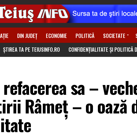
AȚIE
DIN JUDEȚ
ECONOMIE
POLITICĂ
SOCIETATE
ȘTIREA TA PE TEIUSINFO.RO
CONFIDENȚIALITATE ȘI POLITICĂ 
a refacerea sa – vech
irii Râmeţ – o oază 
itate