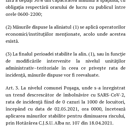
fără a depăși 30% din capacitatea maximă a spațiului, cu
obligația respectării orarului de lucru cu publicul între
orele 0600-2200;
(2) Măsurile dispuse la aliniatul (1) se aplică operatorilor
economici/instituțiilor menționate, acolo unde acestea
există.
(3) La finalul perioadei stabilite la alin. (1), sau în funcție
de modificările intervenite la nivelul unităților
administrativ–teritoriale în ceea ce privește rata de
incidență, măsurile dispuse vor fi reevaluate.
Art. 3. La nivelul comunei Poşaga, unde s-a înregistrat
un trend descrescător de îmbolnăvire cu SARS-CoV-2,
rata de incidență fiind de 0 cazuri la 1000 de locuitori,
începând cu data de 02.05.2021, ora 0000, încetează
aplicarea măsurilor stabilite pentru diminuarea riscului,
prin Hotărârea C.J.S.U. Alba nr. 107 din 18.04.2021.