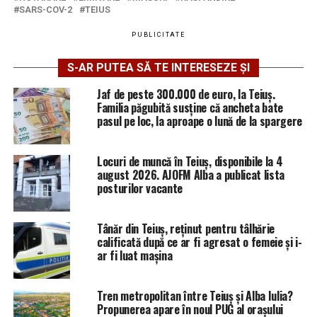
SARS-COV-2
TEIUS
PUBLICITATE
S-AR PUTEA SĂ TE INTERESEZE ȘI
Jaf de peste 300.000 de euro, la Teiuș.
Familia păgubită susține că ancheta bate
pasul pe loc, la aproape o lună de la spargere
Locuri de muncă în Teiuș, disponibile la 4
august 2026. AJOFM Alba a publicat lista
posturilor vacante
Tânăr din Teiuș, reținut pentru tâlhărie
calificată după ce ar fi agresat o femeie și i-
ar fi luat mașina
Tren metropolitan între Teiuș și Alba Iulia?
Propunerea apare în noul PUG al orașului