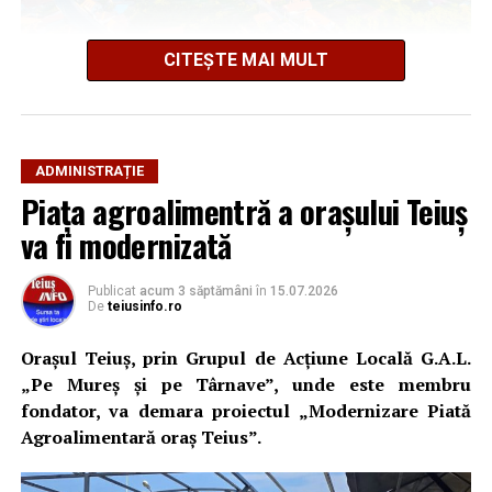
CITEȘTE MAI MULT
ADMINISTRAȚIE
Propunerea este menționată în Raportul de Mediu al
Piața agroalimentră a orașului Teiuș
PUG, document care prevede modernizarea
va fi modernizată
infrastructurii feroviare pentru îmbunătățirea
conexiunilor cu Alba Iulia, Aiud, Cluj-Napoca, Turda și
Câmpia Turzii. În același context, autorii documentului
Publicat
acum 3 săptămâni
în
15.07.2026
De
teiusinfo.ro
arată că „pentru apropierea de reședința de județ se va
lua în calcul posibilitatea realizării unui tren
Orașul Teiuș, prin Grupul de Acțiune Locală G.A.L.
metropolitan Alba Iulia”.
„Pe Mureș și pe Târnave”, unde este membru
fondator, va demara proiectul „Modernizare Piată
Teiuș, un nod de transport cu
Agroalimentară oraș Teius”.
potențial regional