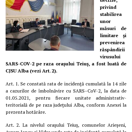
decizie,
privind
stabilirea
unor
măsuri de
limitare și
prevenirea
răspândirii
virusului
SARS-COV-2 pe raza oraşului Teiuş, a fost luată de
CJSU Alba (vezi Art. 2).
Art. 1. Se constată rata de incidență cumulată la 14 zile
a cazurilor de îmbolnăvire cu SARS–CoV-2, la data de
01.05.2021, pentru fiecare unitate administrativ-
teritorială de pe raza județului Alba, conform Anexei la
prezenta hotărâre.
Art. 2. La nivelul oraşului Teiuş, comunelor Arieşeni,