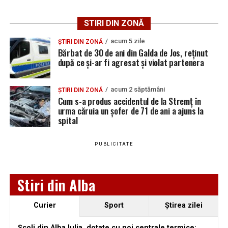
fac parte din programul de modernizare a
infrastructurii urbane și urmăresc atât creșterea
STIRI DIN ZONĂ
siguranței în trafic, cât și rezolvarea problemelor legate
de evacuarea apelor pluviale. Până la finalizarea
acum 5 zile
ȘTIRI DIN ZONĂ
Bărbat de 30 de ani din Galda de Jos, reținut
investițiilor, șoferii și pietonii sunt sfătuiți să respecte
după ce și-ar fi agresat și violat partenera
semnalizarea temporară și să manifeste prudență în
zonele afectate de lucrări.
acum 2 săptămâni
ȘTIRI DIN ZONĂ
Cum s-a produs accidentul de la Stremț în
urma căruia un șofer de 71 de ani a ajuns la
spital
Adaugă teiusinfo.ro ca sursă
preferată pe Google
PUBLICITATE
Stiri din Alba
Urmărește Ziarul Unirea pe Social Media
Curier
Sport
Ştirea zilei
Școli din Alba Iulia, dotate cu noi centrale termice: