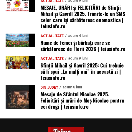
acum 9 luni
ACTUALITATE
MESAJE, URĂRI și FELICITĂRI de Sfinții
Mihail și Gavrill 2025. Trimite-le un SMS
celor care își sărbătoresc onomastica |
teiusinfo.ro
acum 4 luni
ACTUALITATE
Nume de femei și bărbați care se
sărbătoresc de Florii 2026 | teiusinfo.ro
acum 9 luni
ACTUALITATE
Sfinții Mihail și Gavril 2025: Cui trebuie
să îi spui „La mulţi ani” în această zi |
teiusinfo.ro
acum 8 luni
DIN JUDEȚ
Mesaje de Sfântul Nicolae 2025.
Felicitări și urări de Moș Nicolae pentru
cei dragi | teiusinfo.ro