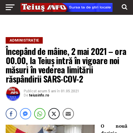
ADMINISTRAȚIE
Începând de mâine, 2 mai 2021 – ora
00.00, la Teiuș intră în vigoare noi
măsuri în vederea limitării
răspândirii SARS-COV-2
Publicat
acum 5 ani
în
01.05.2021
De
teiusinfo.ro
O nouă