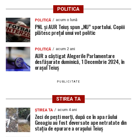
Bărbat de 30 de ani din Galda de Jos, reținut după
etilotest, rezultatele fiind negative.
POLITICA
ce și-ar fi agresat și violat partenera
acum o lună
POLITICĂ
PNL și AUR Teiuș spun „NU” sportului. Copiii
plătesc prețul unui vot politic
Adaugă teiusinfo.ro ca sursă
preferată pe Google
acum 2 ani
POLITICĂ
AUR a câștigat Alegerile Parlamentare
desfășurate duminică, 1 Decembrie 2024, în
orașul Teiuș
Urmărește Ziarul Unirea pe Social Media
PUBLICITATE
STIREA TA
YouTube
Instagram
WhatsApp
Facebook
X
TikTok
acum 4 ani
ȘTIREA TA
Zeci de pești morți, după ce în apa râului
Ultimele știri din Teiuș
Geoagiu au fost deversate ape netratate din
stația de epurare a orașului Teiuș
Jaf de peste 300.000 de euro, la Teiuș. Familia