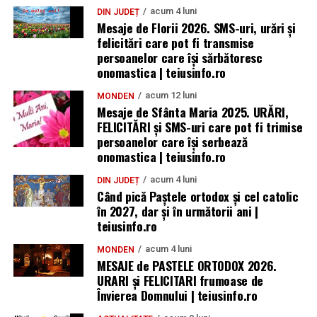
acum 4 luni
DIN JUDEȚ
Mesaje de Florii 2026. SMS-uri, urări și
felicitări care pot fi transmise
persoanelor care îşi sărbătoresc
onomastica | teiusinfo.ro
acum 12 luni
MONDEN
Mesaje de Sfânta Maria 2025. URĂRI,
FELICITĂRI și SMS-uri care pot fi trimise
persoanelor care își serbează
onomastica | teiusinfo.ro
acum 4 luni
DIN JUDEȚ
Când pică Paștele ortodox și cel catolic
în 2027, dar și în următorii ani |
teiusinfo.ro
acum 4 luni
MONDEN
MESAJE de PASTELE ORTODOX 2026.
URARI și FELICITARI frumoase de
Învierea Domnului | teiusinfo.ro