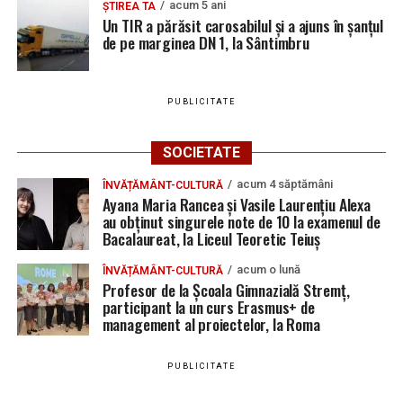
acum 5 ani
ȘTIREA TA
păgubită susține că ancheta bate pasul pe loc, la
Un TIR a părăsit carosabilul și a ajuns în șanțul
de pe marginea DN 1, la Sântimbru
aproape o lună de la spargere
Locuri de muncă în Sântimbru, disponibile la 4
august 2026. AJOFM Alba a publicat lista posturilor
PUBLICITATE
vacante
Locuri de muncă în Galda de Jos, disponibile la 4
SOCIETATE
august 2026. AJOFM Alba a publicat lista posturilor
acum 4 săptămâni
ÎNVĂȚĂMÂNT-CULTURĂ
vacante
Ayana Maria Rancea și Vasile Laurențiu Alexa
au obținut singurele note de 10 la examenul de
Locuri de muncă în Teiuș, disponibile la 4 august
Bacalaureat, la Liceul Teoretic Teiuș
2026. AJOFM Alba a publicat lista posturilor
vacante
acum o lună
ÎNVĂȚĂMÂNT-CULTURĂ
Profesor de la Școala Gimnazială Stremț,
Bărbat de 30 de ani din Galda de Jos, reținut după
participant la un curs Erasmus+ de
ce și-ar fi agresat și violat partenera
management al proiectelor, la Roma
PUBLICITATE