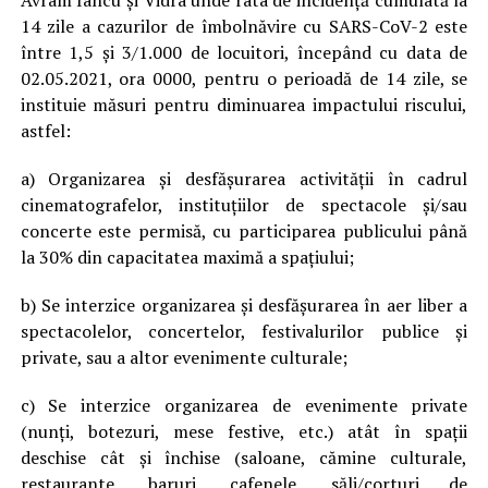
Avram Iancu şi Vidra unde rata de incidență cumulată la
14 zile a cazurilor de îmbolnăvire cu SARS-CoV-2 este
între 1,5 și 3/1.000 de locuitori, începând cu data de
02.05.2021, ora 0000, pentru o perioadă de 14 zile, se
instituie măsuri pentru diminuarea impactului riscului,
astfel:
a) Organizarea și desfășurarea activității în cadrul
cinematografelor, instituțiilor de spectacole și/sau
concerte este permisă, cu participarea publicului până
la 30% din capacitatea maximă a spațiului;
b) Se interzice organizarea și desfășurarea în aer liber a
spectacolelor, concertelor, festivalurilor publice și
private, sau a altor evenimente culturale;
c) Se interzice organizarea de evenimente private
(nunți, botezuri, mese festive, etc.) atât în spații
deschise cât și închise (saloane, cămine culturale,
restaurante, baruri, cafenele, săli/corturi de