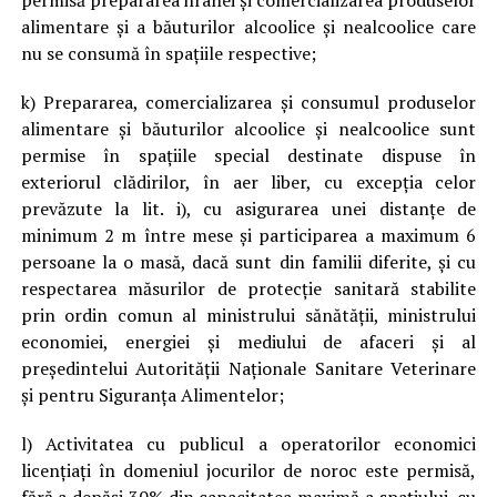
permisă prepararea hranei și comercializarea produselor
alimentare și a băuturilor alcoolice și nealcoolice care
nu se consumă în spațiile respective;
k) Prepararea, comercializarea și consumul produselor
alimentare și băuturilor alcoolice și nealcoolice sunt
permise în spațiile special destinate dispuse în
exteriorul clădirilor, în aer liber, cu excepția celor
prevăzute la lit. i), cu asigurarea unei distanțe de
minimum 2 m între mese și participarea a maximum 6
persoane la o masă, dacă sunt din familii diferite, și cu
respectarea măsurilor de protecție sanitară stabilite
prin ordin comun al ministrului sănătății, ministrului
economiei, energiei și mediului de afaceri și al
președintelui Autorității Naționale Sanitare Veterinare
și pentru Siguranța Alimentelor;
l) Activitatea cu publicul a operatorilor economici
licențiați în domeniul jocurilor de noroc este permisă,