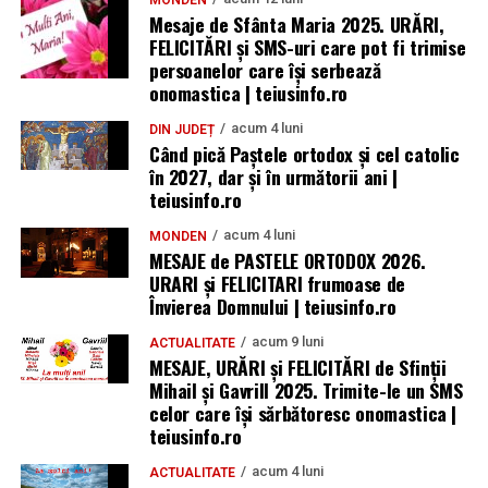
MONDEN
Mesaje de Sfânta Maria 2025. URĂRI,
FELICITĂRI și SMS-uri care pot fi trimise
persoanelor care își serbează
onomastica | teiusinfo.ro
acum 4 luni
DIN JUDEȚ
Când pică Paștele ortodox și cel catolic
în 2027, dar și în următorii ani |
teiusinfo.ro
acum 4 luni
MONDEN
MESAJE de PASTELE ORTODOX 2026.
URARI și FELICITARI frumoase de
Învierea Domnului | teiusinfo.ro
acum 9 luni
ACTUALITATE
MESAJE, URĂRI și FELICITĂRI de Sfinții
Mihail și Gavrill 2025. Trimite-le un SMS
celor care își sărbătoresc onomastica |
teiusinfo.ro
acum 4 luni
ACTUALITATE