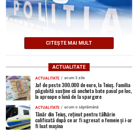
UPDATE 3:
„Persoana (barbat aprox. 70 ani) a fost
extrasă din autoturism si predata echipajelor medicale
pentru evaluare”
, a transmis ISU Alba.
CITEȘTE MAI MULT
Potrivit Inspectoratului de Poliție Județean Alba,
Adaugă teiusinfo.ro ca sursă
incidentul a avut loc în data de
21 iulie 2026
, în jurul
preferată pe Google
orei
13:30
, pe raza localității
Cetea
.
ACTUALITATE
Polițiștii Secției 1 de Poliție Rurală Galda de Jos au oprit
acum 3 zile
ACTUALITATE
Jaf de peste 300.000 de euro, la Teiuș. Familia
pentru control un ansamblu format dintr-un tractor și
păgubită susține că ancheta bate pasul pe loc,
o remorcă ce nu avea aplicate numere de înmatriculare.
la aproape o lună de la spargere
Urmărește Ziarul Unirea pe Social Media
În urma verificărilor, oamenii legii au constatat că
acum o săptămână
ACTUALITATE
Tânăr din Teiuș, reținut pentru tâlhărie
șoferul, un bărbat de 65 de ani din Galda de Jos,
nu
calificată după ce ar fi agresat o femeie și i-ar
deține permis de conducere pentru nicio categorie
fi luat mașina
YouTube
Instagram
WhatsApp
Facebook
X
TikTok
de vehicule
, iar remorca tractată
nu este înregistrată
în circulație
.