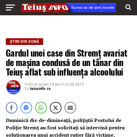
ȘTIRI DIN ZONĂ
Gardul unei case din Stremț avariat
de mașina condusă de un tânar din
Teiuș aflat sub influența alcoolului
Publicat
acum 13 ani
în
22.04.2013
De
teiusinfo.ro
Duminică dis-de-dimineață, poliţiştii Postului de
Poliţie Stremţ au fost solicitaţi să intervină pentru
soluţionarea unui accident rutier fără victime,