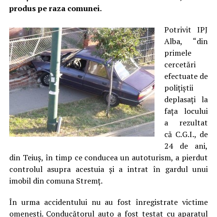
produs pe raza comunei.
Potrivit IPJ
Alba, “din
primele
cercetări
efectuate de
poliţiştii
deplasaţi la
faţa locului
a rezultat
că C.G.I., de
24 de ani,
din Teiuş, în timp ce conducea un autoturism, a pierdut
controlul asupra acestuia şi a intrat în gardul unui
imobil din comuna Stremţ.
În urma accidentului nu au fost înregistrate victime
omeneşti. Conducătorul auto a fost testat cu aparatul