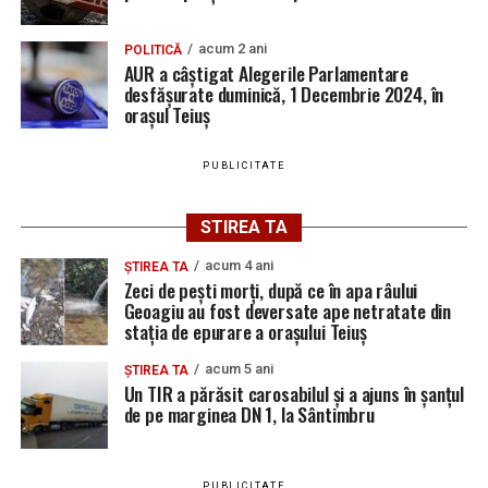
acum 2 ani
POLITICĂ
AUR a câștigat Alegerile Parlamentare
desfășurate duminică, 1 Decembrie 2024, în
orașul Teiuș
PUBLICITATE
STIREA TA
acum 4 ani
ȘTIREA TA
Zeci de pești morți, după ce în apa râului
Geoagiu au fost deversate ape netratate din
stația de epurare a orașului Teiuș
acum 5 ani
ȘTIREA TA
Un TIR a părăsit carosabilul și a ajuns în șanțul
de pe marginea DN 1, la Sântimbru
PUBLICITATE