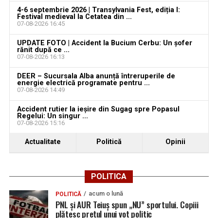
4-6 septembrie 2026 | Transylvania Fest, ediția I:
Locuri de muncă în Teiuș, disponibile la 4 august
Festival medieval la Cetatea din ...
2026. AJOFM Alba a publicat lista posturilor
07-08-2026 16:45
vacante
UPDATE FOTO | Accident la Bucium Cerbu: Un șofer
rănit după ce ...
Bărbat de 30 de ani din Galda de Jos, reținut după
07-08-2026 16:13
ce și-ar fi agresat și violat partenera
DEER – Sucursala Alba anunță întreruperile de
energie electrică programate pentru ...
07-08-2026 14:49
Accident rutier la ieșire din Sugag spre Popasul
Regelui: Un singur ...
07-08-2026 15:16
Actualitate
Politică
Opinii
POLITICA
acum o lună
POLITICĂ
PNL și AUR Teiuș spun „NU” sportului. Copiii
plătesc prețul unui vot politic