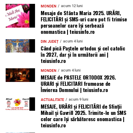
acum 12 luni
MONDEN
Mesaje de Sfânta Maria 2025. URĂRI,
FELICITĂRI și SMS-uri care pot fi trimise
persoanelor care își serbează
onomastica | teiusinfo.ro
acum 4 luni
DIN JUDEȚ
Când pică Paștele ortodox și cel catolic
în 2027, dar și în următorii ani |
teiusinfo.ro
acum 4 luni
MONDEN
MESAJE de PASTELE ORTODOX 2026.
URARI și FELICITARI frumoase de
Învierea Domnului | teiusinfo.ro
acum 9 luni
ACTUALITATE
MESAJE, URĂRI și FELICITĂRI de Sfinții
Mihail și Gavrill 2025. Trimite-le un SMS
celor care își sărbătoresc onomastica |
teiusinfo.ro