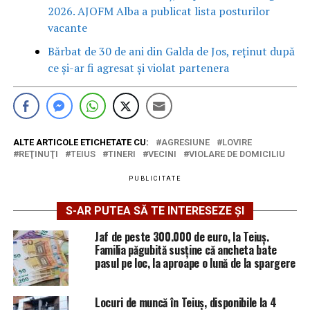
2026. AJOFM Alba a publicat lista posturilor
vacante
Bărbat de 30 de ani din Galda de Jos, reținut după
ce și-ar fi agresat și violat partenera
ALTE ARTICOLE ETICHETATE CU:
AGRESIUNE
LOVIRE
REŢINUŢI
TEIUS
TINERI
VECINI
VIOLARE DE DOMICILIU
PUBLICITATE
S-AR PUTEA SĂ TE INTERESEZE ȘI
Jaf de peste 300.000 de euro, la Teiuș.
Familia păgubită susține că ancheta bate
pasul pe loc, la aproape o lună de la spargere
Locuri de muncă în Teiuș, disponibile la 4