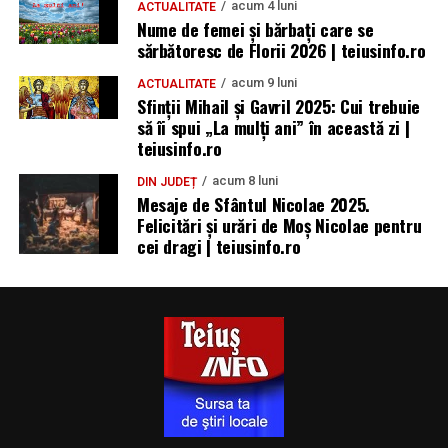
acum 4 luni
ACTUALITATE
Nume de femei și bărbați care se
sărbătoresc de Florii 2026 | teiusinfo.ro
acum 9 luni
ACTUALITATE
Sfinții Mihail și Gavril 2025: Cui trebuie
să îi spui „La mulţi ani” în această zi |
teiusinfo.ro
acum 8 luni
DIN JUDEȚ
Mesaje de Sfântul Nicolae 2025.
Felicitări și urări de Moș Nicolae pentru
cei dragi | teiusinfo.ro