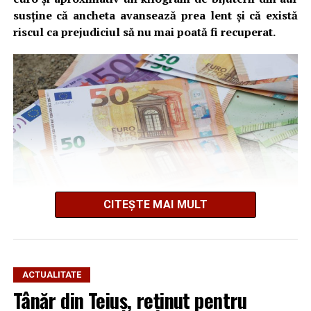
susține că ancheta avansează prea lent și că există
riscul ca prejudiciul să nu mai poată fi recuperat.
CITEȘTE MAI MULT
Cum s-a produs spargerea
ACTUALITATE
Tânăr din Teiuș, reținut pentru
Potrivit informațiilor din dosar și declarațiilor