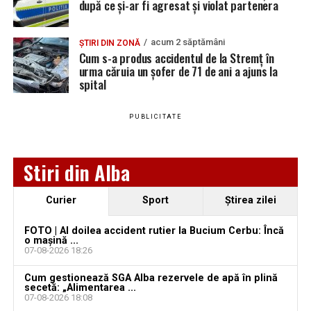
după ce și-ar fi agresat și violat partenera
Urmărește Ziarul Unirea pe Social Media
acum 2 săptămâni
ȘTIRI DIN ZONĂ
Cum s-a produs accidentul de la Stremț în
urma căruia un șofer de 71 de ani a ajuns la
spital
YouTube
Instagram
WhatsApp
Facebook
X
TikTok
PUBLICITATE
Ultimele știri din Teiuș
Jaf de peste 300.000 de euro, la Teiuș. Familia
Stiri din Alba
păgubită susține că ancheta bate pasul pe loc, la
aproape o lună de la spargere
Curier
Sport
Ştirea zilei
Locuri de muncă în Sântimbru, disponibile la 4
august 2026. AJOFM Alba a publicat lista posturilor
FOTO | Al doilea accident rutier la Bucium Cerbu: Încă
o mașină ...
vacante
07-08-2026 18:26
Locuri de muncă în Galda de Jos, disponibile la 4
Cum gestionează SGA Alba rezervele de apă în plină
august 2026. AJOFM Alba a publicat lista posturilor
secetă: „Alimentarea ...
07-08-2026 18:08
vacante