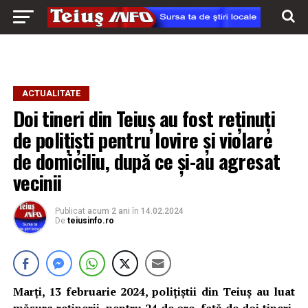
ACTUALITATE
Doi tineri din Teiuș au fost reținuți
de polițiști pentru lovire și violare
de domiciliu, după ce și-au agresat
vecinii
Publicat
acum 2 ani
în
14.02.2024
De
teiusinfo.ro
Marți, 13 februarie 2024, polițiștii din Teiuș au luat