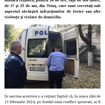
măsura reținerii, pentru 24 de ore, față de doi tineri,
de 17 și 23 de ani, din Teiuș, care sunt cercetați sub
aspectul săvârșirii infracțiunilor de lovire sau alte
violențe și violare de domiciliu.
În sarcina acestora s-a reținut faptul că, în seara zilei de
13 februarie 2024, pe fondul unui conflict spontan, ar fi