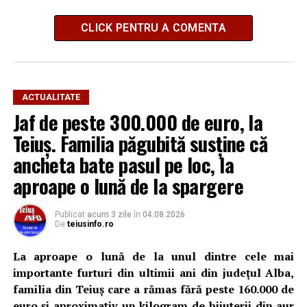
CLICK PENTRU A COMENTA
ACTUALITATE
Jaf de peste 300.000 de euro, la
Teiuș. Familia păgubită susține că
ancheta bate pasul pe loc, la
aproape o lună de la spargere
Publicat
acum 3 zile
în
04.08.2026
De
teiusinfo.ro
La aproape o lună de la unul dintre cele mai
importante furturi din ultimii ani din județul Alba,
familia din Teiuș care a rămas fără peste 160.000 de
euro și aproximativ un kilogram de bijuterii din aur