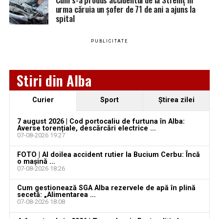
urma căruia un șofer de 71 de ani a ajuns la
PARTIDUL
926
30,26 %
4
1
5
spital
NAȚIONAL
LIBERAL
PUBLICITATE
ALIANȚA
673
21,99 %
3
0
3
PENTRU
UNIREA
Stiri din Alba
ROMÂNILOR
FORȚA
175
5,71 %
0
1
1
Curier
Sport
Ştirea zilei
DREPTEI
7 august 2026 | Cod portocaliu de furtuna în Alba:
TOTAL
3.060
100%
13
2
15
Averse torențiale, descărcări electrice ...
07-08-2026 19:27
FOTO | Al doilea accident rutier la Bucium Cerbu: Încă
o mașină ...
07-08-2026 18:26
Cum gestionează SGA Alba rezervele de apă în plină
Adaugă teiusinfo.ro ca sursă
secetă: „Alimentarea ...
07-08-2026 18:08
preferată pe Google