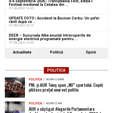
4-6 septembrie 2026 | Transylvania Fest, ediția I:
Festival medieval la Cetatea din ...
07-08-2026 16:45
UPDATE FOTO | Accident la Bucium Cerbu: Un șofer
Urmărește Ziarul Unirea pe Social Media
rănit după ce ...
07-08-2026 16:13
DEER – Sucursala Alba anunță întreruperile de
energie electrică programate pentru ...
07-08-2026 14:49
YouTube
Instagram
WhatsApp
Facebook
X
TikTok
Actualitate
Politică
Opinii
Ultimele știri din Teiuș
POLITICA
Jaf de peste 300.000 de euro, la Teiuș. Familia
păgubită susține că ancheta bate pasul pe loc, la
acum o lună
POLITICĂ
aproape o lună de la spargere
PNL și AUR Teiuș spun „NU” sportului. Copiii
plătesc prețul unui vot politic
Locuri de muncă în Sântimbru, disponibile la 4
august 2026. AJOFM Alba a publicat lista posturilor
vacante
acum 2 ani
POLITICĂ
AUR a câștigat Alegerile Parlamentare
Locuri de muncă în Galda de Jos, disponibile la 4