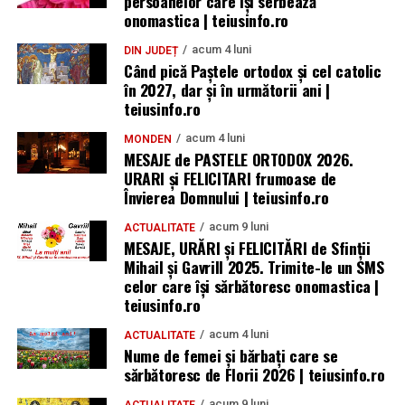
persoanelor care își serbează
onomastica | teiusinfo.ro
acum 4 luni
DIN JUDEȚ
Când pică Paștele ortodox și cel catolic
în 2027, dar și în următorii ani |
teiusinfo.ro
acum 4 luni
MONDEN
MESAJE de PASTELE ORTODOX 2026.
URARI și FELICITARI frumoase de
Învierea Domnului | teiusinfo.ro
acum 9 luni
ACTUALITATE
MESAJE, URĂRI și FELICITĂRI de Sfinții
Mihail și Gavrill 2025. Trimite-le un SMS
celor care își sărbătoresc onomastica |
teiusinfo.ro
acum 4 luni
ACTUALITATE
Nume de femei și bărbați care se
sărbătoresc de Florii 2026 | teiusinfo.ro
acum 9 luni