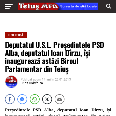
POLITICĂ
Deputatul U.S.L. Preşedintele PSD
Alba, deputatul Ioan Dîrzu, îşi
inaugurează astăzi Biroul
Parlamentar din Teiuş
Publicat
acum 14 ani
în
25.01.2013
De
teiusinfo.ro
Preşedintele PSD Alba, deputatul Ioan Dîrzu, îşi