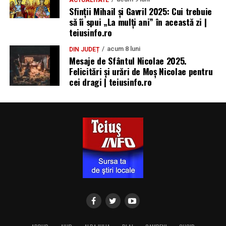
ACTUALITATE
Sfinții Mihail și Gavril 2025: Cui trebuie
să îi spui „La mulţi ani” în această zi |
teiusinfo.ro
acum 8 luni
DIN JUDEȚ
Mesaje de Sfântul Nicolae 2025.
Felicitări și urări de Moș Nicolae pentru
cei dragi | teiusinfo.ro