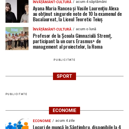
acum 4 săptămâni
ÎNVĂȚĂMÂNT-CULTURĂ
Ayana Maria Rancea și Vasile Laurențiu Alexa
au obținut singurele note de 10 la examenul de
Bacalaureat, la Liceul Teoretic Teiuș
acum o lună
ÎNVĂȚĂMÂNT-CULTURĂ
Profesor de la Școala Gimnazială Stremț,
participant la un curs Erasmus+ de
management al proiectelor, la Roma
PUBLICITATE
SPORT
PUBLICITATE
ECONOMIE
acum 4 zile
ECONOMIE
Locuri de muncă în Sântimbru, disponibile la 4