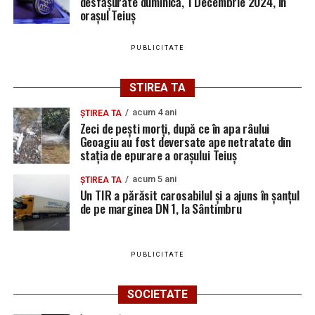
desfășurate duminică, 1 Decembrie 2024, în
orașul Teiuș
august 2026. AJOFM Alba a publicat lista posturilor
vacante
PUBLICITATE
Locuri de muncă în Teiuș, disponibile la 4 august
2026. AJOFM Alba a publicat lista posturilor
STIREA TA
vacante
Bărbat de 30 de ani din Galda de Jos, reținut după
acum 4 ani
ȘTIREA TA
Zeci de pești morți, după ce în apa râului
ce și-ar fi agresat și violat partenera
Geoagiu au fost deversate ape netratate din
stația de epurare a orașului Teiuș
acum 5 ani
ȘTIREA TA
Un TIR a părăsit carosabilul și a ajuns în șanțul
de pe marginea DN 1, la Sântimbru
PUBLICITATE
SOCIETATE