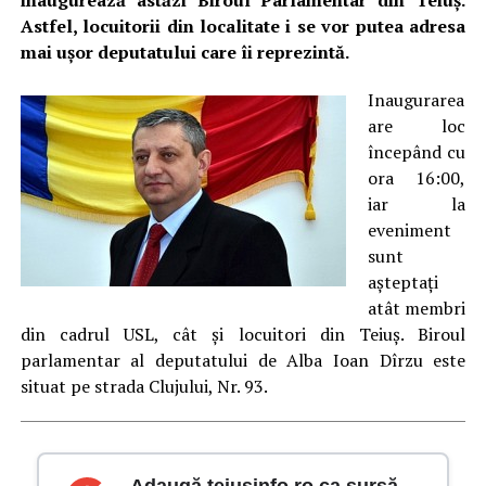
inaugurează astăzi Biroul Parlamentar din Teiuş.
Astfel, locuitorii din localitate i se vor putea adresa
mai uşor deputatului care îi reprezintă.
Inaugurarea
are loc
începând cu
ora 16:00,
iar la
eveniment
sunt
aşteptaţi
atât membri
din cadrul USL, cât şi locuitori din Teiuş. Biroul
parlamentar al deputatului de Alba Ioan Dîrzu este
situat pe strada Clujului, Nr. 93.
Adaugă teiusinfo.ro ca sursă