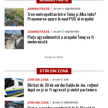
ADMINISTRATIE
MIREL-VASILE
DEMOCRAT
acum o săptămână
ADMINISTRAȚIE
BREAZ AUREL
PARTIDUL NAȚIONAL
877
28,35 %
Tren metropolitan între Teiuș și Alba Iulia?
LIBERAL
Propunerea apare în noul PUG al orașului
UNGUR MIHAI
ALIANȚA PENTRU
579
18,71 %
UNIREA ROMÂNILOR
acum 3 săptămâni
ADMINISTRAȚIE
SANDU
FORȚA DREPTEI
62
2,00 %
Piața agroalimentră a orașului Teiuș va fi
modernizată
BOGDAN-
GABRIEL
TOTAL
–
3.093
100%
PUBLICITATE
Rezultatele votului pentru Consiliul Local al orașului
STIRI DIN ZONĂ
Teiuș:
acum 5 zile
ȘTIRI DIN ZONĂ
Candidat
Voturi
Procent
Mandate
Mandate
Manda
Bărbat de 30 de ani din Galda de Jos, reținut
faza 1
faza 2
total
după ce și-ar fi agresat și violat partenera
PARTIDUL
1.286
42,02 %
6
0
6
SOCIAL
acum 2 săptămâni
ȘTIRI DIN ZONĂ
DEMOCRAT
Cum s-a produs accidentul de la Stremț în