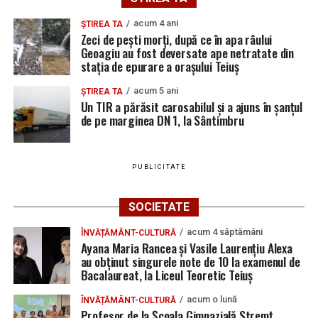
acum 4 ani
ȘTIREA TA
Zeci de pești morți, după ce în apa râului
Geoagiu au fost deversate ape netratate din
stația de epurare a orașului Teiuș
acum 5 ani
ȘTIREA TA
Un TIR a părăsit carosabilul și a ajuns în șanțul
de pe marginea DN 1, la Sântimbru
PUBLICITATE
SOCIETATE
acum 4 săptămâni
ÎNVĂȚĂMÂNT-CULTURĂ
Ayana Maria Rancea și Vasile Laurențiu Alexa
au obținut singurele note de 10 la examenul de
Bacalaureat, la Liceul Teoretic Teiuș
acum o lună
ÎNVĂȚĂMÂNT-CULTURĂ
Profesor de la Școala Gimnazială Stremț,