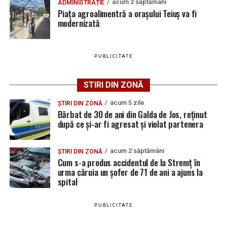
acum 3 săptămâni
ADMINISTRAȚIE
vacante
Piața agroalimentră a orașului Teiuș va fi
Adaugă teiusinfo.ro ca sursă
modernizată
Locuri de muncă în Galda de Jos, disponibile la 4
preferată pe Google
august 2026. AJOFM Alba a publicat lista posturilor
vacante
PUBLICITATE
Locuri de muncă în Teiuș, disponibile la 4 august
2026. AJOFM Alba a publicat lista posturilor
STIRI DIN ZONĂ
Urmărește Ziarul Unirea pe Social Media
vacante
acum 5 zile
Bărbat de 30 de ani din Galda de Jos, reținut după
ȘTIRI DIN ZONĂ
Bărbat de 30 de ani din Galda de Jos, reținut
ce și-ar fi agresat și violat partenera
după ce și-ar fi agresat și violat partenera
YouTube
Instagram
WhatsApp
Facebook
X
TikTok
acum 2 săptămâni
ȘTIRI DIN ZONĂ
Cum s-a produs accidentul de la Stremț în
Ultimele știri din Teiuș
urma căruia un șofer de 71 de ani a ajuns la
spital
Jaf de peste 300.000 de euro, la Teiuș. Familia
păgubită susține că ancheta bate pasul pe loc, la
PUBLICITATE
aproape o lună de la spargere