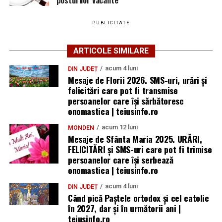
PUBLICITATE
ARTICOLE SIMILARE
acum 4 luni
DIN JUDEȚ
Mesaje de Florii 2026. SMS-uri, urări și
felicitări care pot fi transmise
persoanelor care îşi sărbătoresc
onomastica | teiusinfo.ro
acum 12 luni
MONDEN
Mesaje de Sfânta Maria 2025. URĂRI,
FELICITĂRI și SMS-uri care pot fi trimise
persoanelor care își serbează
onomastica | teiusinfo.ro
acum 4 luni
DIN JUDEȚ
Când pică Paștele ortodox și cel catolic
în 2027, dar și în următorii ani |
teiusinfo.ro