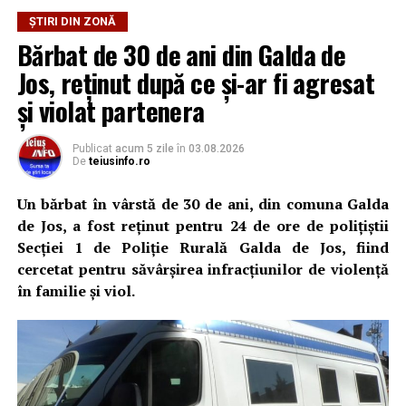
ȘTIRI DIN ZONĂ
Bărbat de 30 de ani din Galda de
Jos, reținut după ce și-ar fi agresat
și violat partenera
Publicat
acum 5 zile
în
03.08.2026
De
teiusinfo.ro
Un bărbat în vârstă de 30 de ani, din comuna Galda
de Jos, a fost reținut pentru 24 de ore de polițiștii
Secției 1 de Poliție Rurală Galda de Jos, fiind
cercetat pentru săvârșirea infracțiunilor de violență
în familie și viol.