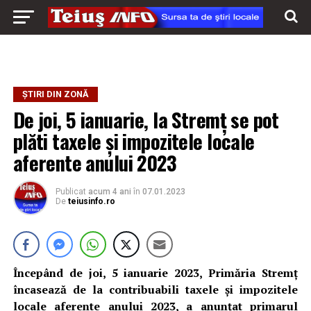
ȘTIRI DIN ZONĂ
De joi, 5 ianuarie, la Stremț se pot
plăti taxele și impozitele locale
aferente anului 2023
Publicat
acum 4 ani
în
07.01.2023
De
teiusinfo.ro
Începând de joi, 5 ianuarie 2023, Primăria Stremţ
încasează de la contribuabili taxele şi impozitele
locale aferente anului 2023, a anunțat primarul