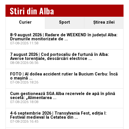
Locuri de muncă în Sântimbru, disponibile la 4
Stiri din Alba
august 2026. AJOFM Alba a publicat lista posturilor
vacante
Curier
Sport
Ştirea zilei
Locuri de muncă în Galda de Jos, disponibile la 4
august 2026. AJOFM Alba a publicat lista posturilor
8-9 august 2026 | Radare de WEEKEND în județul Alba:
vacante
Drumurile monitorizate de ...
07-08-2026 11:58
Locuri de muncă în Teiuș, disponibile la 4 august
7 august 2026 | Cod portocaliu de furtună în Alba:
2026. AJOFM Alba a publicat lista posturilor
Averse torențiale, descărcări electrice ...
vacante
08-08-2026 06:56
Bărbat de 30 de ani din Galda de Jos, reținut după
FOTO | Al doilea accident rutier la Bucium Cerbu: Încă
o mașină ...
ce și-ar fi agresat și violat partenera
07-08-2026 18:26
Cum gestionează SGA Alba rezervele de apă în plină
secetă: „Alimentarea ...
07-08-2026 18:08
4-6 septembrie 2026 | Transylvania Fest, ediția I:
Festival medieval la Cetatea din ...
07-08-2026 16:45