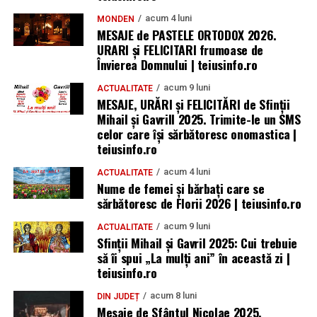
acum 4 luni
MONDEN
MESAJE de PASTELE ORTODOX 2026.
URARI și FELICITARI frumoase de
Învierea Domnului | teiusinfo.ro
acum 9 luni
ACTUALITATE
MESAJE, URĂRI și FELICITĂRI de Sfinții
Mihail și Gavrill 2025. Trimite-le un SMS
celor care își sărbătoresc onomastica |
teiusinfo.ro
acum 4 luni
ACTUALITATE
Nume de femei și bărbați care se
sărbătoresc de Florii 2026 | teiusinfo.ro
acum 9 luni
ACTUALITATE
Sfinții Mihail și Gavril 2025: Cui trebuie
să îi spui „La mulţi ani” în această zi |
teiusinfo.ro
acum 8 luni
DIN JUDEȚ
Mesaje de Sfântul Nicolae 2025.