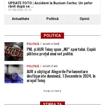
UPDATE FOTO | Accident la Bucium Cerbu: Un șofer
rănit după ce ...
07-08-2026 16:13
Actualitate
Politică
Opinii
POLITICA
acum o lună
POLITICĂ
PNL și AUR Teiuș spun „NU” sportului. Copiii
plătesc prețul unui vot politic
acum 2 ani
POLITICĂ
AUR a câștigat Alegerile Parlamentare
desfășurate duminică, 1 Decembrie 2024, în
orașul Teiuș
PUBLICITATE
STIREA TA