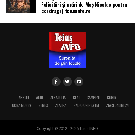
Felicitări și urări de Moș Nicolae pentru
cei dragi | teiusinfo.ro
ABRUD
AIUD
ALBA IULIA
BLAJ
CAMPENI
CUGIR
OCNA MURES
SEBES
ZLATNA
RADIO UNIREA FM
ZIAREONLINE24
Copyright © 2012 - 2026 Teius INFO