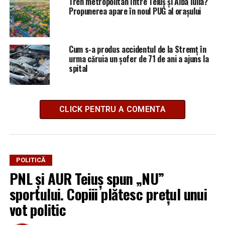
Tren metropolitan între Teiuș și Alba Iulia?
Propunerea apare în noul PUG al orașului
Cum s-a produs accidentul de la Stremț în
urma căruia un șofer de 71 de ani a ajuns la
spital
CLICK PENTRU A COMENTA
POLITICĂ
PNL și AUR Teiuș spun „NU”
sportului. Copiii plătesc prețul unui
vot politic