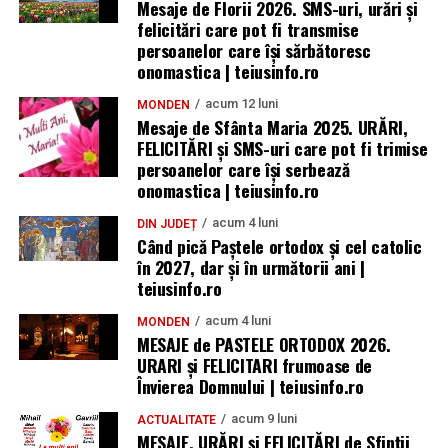
Mesaje de Florii 2026. SMS-uri, urări și
felicitări care pot fi transmise
persoanelor care îşi sărbătoresc
onomastica | teiusinfo.ro
acum 12 luni
MONDEN
Mesaje de Sfânta Maria 2025. URĂRI,
FELICITĂRI și SMS-uri care pot fi trimise
persoanelor care își serbează
onomastica | teiusinfo.ro
acum 4 luni
DIN JUDEȚ
Când pică Paștele ortodox și cel catolic
în 2027, dar și în următorii ani |
teiusinfo.ro
acum 4 luni
MONDEN
MESAJE de PASTELE ORTODOX 2026.
URARI și FELICITARI frumoase de
Învierea Domnului | teiusinfo.ro
acum 9 luni
ACTUALITATE
MESAJE, URĂRI și FELICITĂRI de Sfinții