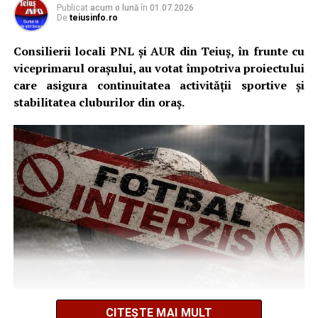
Publicat
acum o lună
în
01.07.2026
De
teiusinfo.ro
Consilierii locali PNL și AUR din Teiuș, în frunte cu
viceprimarul orașului, au votat împotriva proiectului
care asigura continuitatea activității sportive și
stabilitatea cluburilor din oraș.
Decizia vine într-un moment esențial. Până la 15 iulie,
CITEȘTE MAI MULT