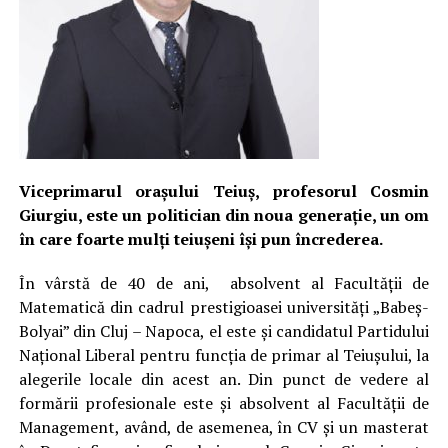
Viceprimarul oraşului Teiuş, profesorul Cosmin
Giurgiu, este un politician din noua generaţie, un om
în care foarte mulţi teiu­şeni îşi pun încrederea.
În vârstă de 40 de ani, absolvent al Facultăţii de
Matematică din cadrul prestigioasei universităţi „Babeş-
Bolyai” din Cluj – Napoca, el este şi candidatul Partidului
Naţional Liberal pentru funcţia de primar al Teiuşului, la
alegerile locale din acest an. Din punct de vedere al
formării profesionale este şi absolvent al Facultăţii de
Management, având, de asemenea, în CV şi un masterat