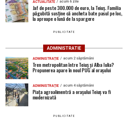
Coeficient electoral
204
acum 6 zile
ACTUALITATE
păgubită susține că ancheta bate pasul pe loc, la
Jaf de peste 300.000 de euro, la Teiuș. Familia
păgubită susține că ancheta bate pasul pe loc,
aproape o lună de la spargere
Rezultatele votului pentru funcția de primar al orașului
la aproape o lună de la spargere
Teiuș:
PUBLICITATE
Candidat
Partid
Voturi
Procent
HĂLĂLAI
PARTIDUL SOCIAL
1.575
50,92 %
ADMINISTRATIE
MIREL-VASILE
DEMOCRAT
acum 2 săptămâni
ADMINISTRAȚIE
BREAZ AUREL
PARTIDUL NAȚIONAL
877
28,35 %
Tren metropolitan între Teiuș și Alba Iulia?
LIBERAL
Propunerea apare în noul PUG al orașului
UNGUR MIHAI
ALIANȚA PENTRU
579
18,71 %
UNIREA ROMÂNILOR
acum 4 săptămâni
ADMINISTRAȚIE
SANDU
FORȚA DREPTEI
62
2,00 %
Piața agroalimentră a orașului Teiuș va fi
modernizată
BOGDAN-
GABRIEL
TOTAL
–
3.093
100%
PUBLICITATE
Rezultatele votului pentru Consiliul Local al orașului