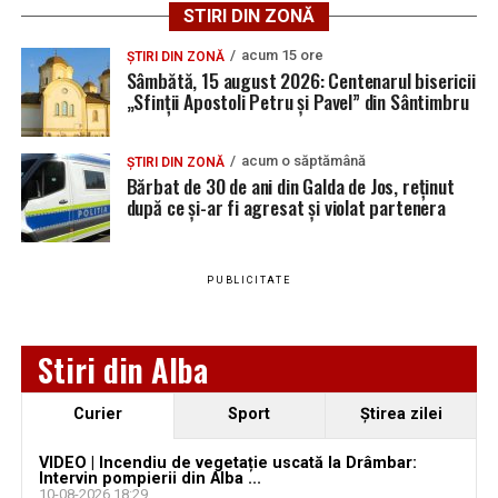
STIRI DIN ZONĂ
Teiuș:
acum 15 ore
ȘTIRI DIN ZONĂ
Candidat
Voturi
Procent
Mandate
Mandate
Manda
Sâmbătă, 15 august 2026: Centenarul bisericii
faza 1
faza 2
tota
„Sfinții Apostoli Petru și Pavel” din Sântimbru
PARTIDUL
1.286
42,02 %
6
0
6
SOCIAL
acum o săptămână
ȘTIRI DIN ZONĂ
DEMOCRAT
Bărbat de 30 de ani din Galda de Jos, reținut
după ce și-ar fi agresat și violat partenera
PARTIDUL
926
30,26 %
4
1
5
NAȚIONAL
LIBERAL
PUBLICITATE
ALIANȚA
673
21,99 %
3
0
3
PENTRU
UNIREA
Stiri din Alba
ROMÂNILOR
FORȚA
175
5,71 %
0
1
1
Curier
Sport
Ştirea zilei
DREPTEI
VIDEO | Incendiu de vegetație uscată la Drâmbar:
TOTAL
3.060
100%
13
2
15
Intervin pompierii din Alba ...
10-08-2026 18:29