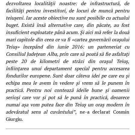
dezvoltarea localităţii noastre: de infrastructură, de
facilităţi pentru investitori, de locuri de muncă pentru
teiuşeni. Iar aceste obiective nu sunt posibile cu actualul
buget. Există însă alternative care, din păcate, au fost
insuficient exploatate până acum. Şi aici mă refer la două
mari capitole din ceea ce va fi «cartea guvernării oraşului
Teiuş» începând din iunie 2016: un parteneriat cu
Consiliul Judeţean Alba, prin care să poată să fie asfaltaţi
peste 20 de kilometri de străzi din oraşul Teiuş,
înfiinţarea unui departament special pentru accesarea
fondurilor europene. Sunt doar câteva idei pe care eu şi
echipa mea le avem în vedere şi vrem să le punem în
practică. Pentru noi contează ideile bune şi oamenii
serioşi care vor şi pot să le pună în practică, deoarece
numai aşa vom putea face din Teiuş un oraş modern în
adevăratul sens al cuvântului”
, ne-a declarat Cosmin
Giurgiu.