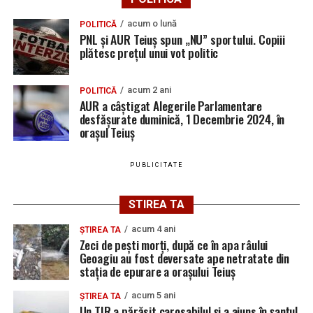
ansamblu auto pentru care nu avea permis
acum o lună
POLITICĂ
corespunzător
PNL și AUR Teiuș spun „NU” sportului. Copiii
plătesc prețul unui vot politic
Locuri de muncă în Sântimbru, disponibile la 10
august 2026. AJOFM Alba a publicat lista posturilor
vacante
acum 2 ani
POLITICĂ
AUR a câștigat Alegerile Parlamentare
Locuri de muncă în Galda de Jos, disponibile la 10
desfășurate duminică, 1 Decembrie 2024, în
orașul Teiuș
august 2026. AJOFM Alba a publicat lista posturilor
vacante
PUBLICITATE
Sâmbătă, 15 august 2026: Centenarul bisericii
„Sfinții Apostoli Petru și Pavel” din Sântimbru
STIREA TA
Jaf de peste 300.000 de euro, la Teiuș. Familia
păgubită susține că ancheta bate pasul pe loc, la
acum 4 ani
ȘTIREA TA
Zeci de pești morți, după ce în apa râului
aproape o lună de la spargere
Geoagiu au fost deversate ape netratate din
stația de epurare a orașului Teiuș
acum 5 ani
ȘTIREA TA
Un TIR a părăsit carosabilul și a ajuns în șanțul