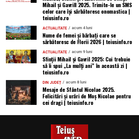
Mihail și Gavrill 2025. Trimite-le un SMS
celor care își sărbătoresc onomastica |
teiusinfo.ro
acum 4 luni
ACTUALITATE
Nume de femei și bărbați care se
sărbătoresc de Florii 2026 | teiusinfo.ro
acum 9 luni
ACTUALITATE
Sfinții Mihail și Gavril 2025: Cui trebuie
să îi spui „La mulţi ani” în această zi |
teiusinfo.ro
acum 8 luni
DIN JUDEȚ
Mesaje de Sfântul Nicolae 2025.
Felicitări și urări de Moș Nicolae pentru
cei dragi | teiusinfo.ro