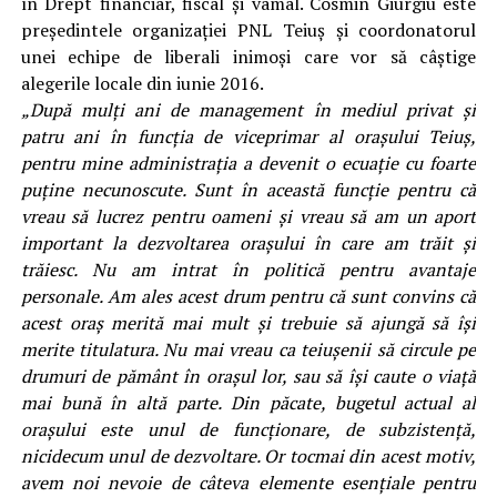
în Drept financiar, fiscal şi vamal. Cosmin Giurgiu este
preşedintele organizaţiei PNL Teiuş şi coordonatorul
unei echipe de liberali inimoşi care vor să câştige
alegerile locale din iunie 2016.
„După mulţi ani de management în mediul privat şi
patru ani în funcţia de viceprimar al oraşului Teiuş,
pentru mine administraţia a devenit o ecuaţie cu foarte
puţine necunoscute. Sunt în această funcţie pentru că
vreau să lucrez pentru oameni şi vreau să am un aport
important la dezvoltarea oraşului în care am trăit şi
trăiesc. Nu am intrat în politică pentru avantaje
personale. Am ales acest drum pentru că sunt convins că
acest oraş merită mai mult şi trebuie să ajungă să îşi
merite titulatura. Nu mai vreau ca teiuşenii să circule pe
drumuri de pământ în oraşul lor, sau să îşi caute o viaţă
mai bună în altă parte. Din păcate, bugetul actual al
oraşului este unul de funcţionare, de subzistenţă,
nicidecum unul de dezvoltare. Or tocmai din acest motiv,
avem noi nevoie de câteva elemente esenţiale pentru