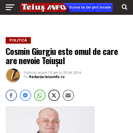
POLITICĂ
Cosmin Giurgiu este omul de care
are nevoie Teiuşul
Publicat
acum 10 ani
în
20.04.2016
De
Redacția teiusinfo.ro