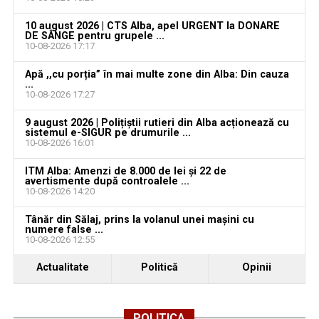
10 august 2026 | CTS Alba, apel URGENT la DONARE
DE SÂNGE pentru grupele ...
10-08-2026 17:17
Apă ,,cu porția” în mai multe zone din Alba: Din cauza
Adaugă teiusinfo.ro ca sursă
...
10-08-2026 17:27
preferată pe Google
9 august 2026 | Polițiștii rutieri din Alba acționează cu
sistemul e-SIGUR pe drumurile ...
10-08-2026 16:01
ITM Alba: Amenzi de 8.000 de lei și 22 de
Urmărește Ziarul Unirea pe Social Media
avertismente după controalele ...
10-08-2026 14:20
Tânăr din Sălaj, prins la volanul unei mașini cu
numere false ...
10-08-2026 12:55
YouTube
Instagram
WhatsApp
Facebook
X
TikTok
Actualitate
Politică
Opinii
Ultimele știri din Teiuș
POLITICA
Șofer din Sibiu, oprit în trafic la Teiuș. Conducea un