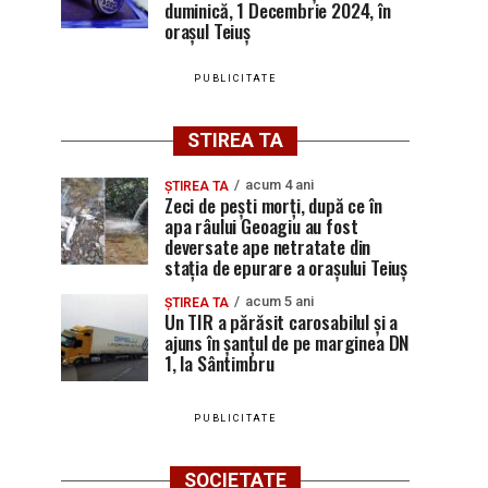
duminică, 1 Decembrie 2024, în
orașul Teiuș
PUBLICITATE
STIREA TA
acum 4 ani
ȘTIREA TA
Zeci de pești morți, după ce în
apa râului Geoagiu au fost
deversate ape netratate din
stația de epurare a orașului Teiuș
acum 5 ani
ȘTIREA TA
Un TIR a părăsit carosabilul și a
ajuns în șanțul de pe marginea DN
1, la Sântimbru
PUBLICITATE
SOCIETATE