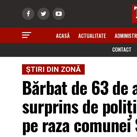
ACASĂ
ACTUALITATE
ADMINISTR
CONTACT
ȘTIRI DIN ZONĂ
Bărbat de 63 de a
surprins de poliț
pe raza comunei