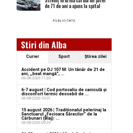
Stremț în urma căruia un șofer
de 71 de ani a ajuns la spital
PUBLICITATE
Stiri din Alba
Curier
Sport
Ştirea zilei
Accident pe DJ 107 M: Un tânăr de 21 de
ani, ,,beat mangă”, ...
06-08-2026 11:20
6-7 august | Cod portocaliu de caniculă și
disconfort termic deosebit de ...
06-08-2026 10:01
15 august 2026 | Tradiționalul pelerinaj la
Sanctuarul „Fecioara Săracilor” de la
Cărbunari (Blaj): ...
06-08-2026 09:29