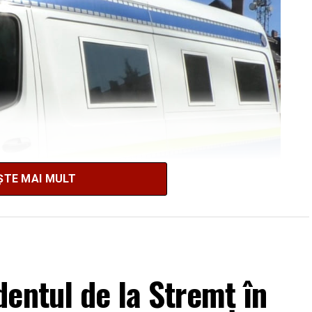
ȘTE MAI MULT
entul de la Stremț în
țean Alba, din cercetările efectuate până în acest