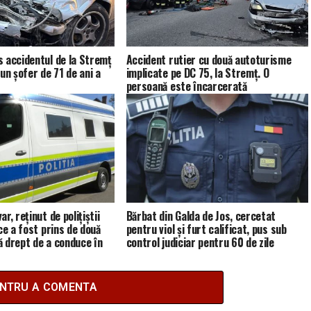
 accidentul de la Stremț
Accident rutier cu două autoturisme
un șofer de 71 de ani a
implicate pe DC 75, la Stremț. O
persoană este încarcerată
r, reținut de polițiștii
Bărbat din Galda de Jos, cercetat
ce a fost prins de două
pentru viol și furt calificat, pus sub
ră drept de a conduce în
control judiciar pentru 60 de zile
ENTRU A COMENTA