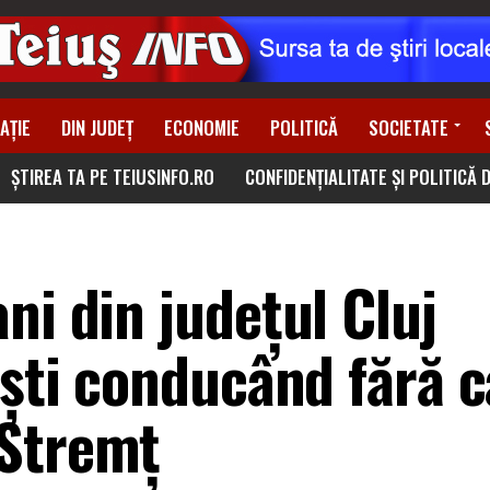
AȚIE
DIN JUDEȚ
ECONOMIE
POLITICĂ
SOCIETATE
ȘTIREA TA PE TEIUSINFO.RO
CONFIDENȚIALITATE ȘI POLITICĂ 
ni din județul Cluj
iști conducând fără c
 Stremț