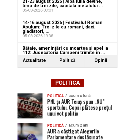
21-23 august 2026 | Alba Iulia devine,
timp de trei zile, capitala metalului ...
06-08-2026 03:01
14-16 august 2026 | Festivalul Roman
Apulum: Trei zile cu romani, daci,
gladiatori, ...
05-08-2026 19:38
Bătaie, amenințări cu moartea și apel la
112: Judecătoria Câmpeni trimite în ...
05-08-2026 19:37
Actualitate
Politică
Opinii
POLITICA
acum o lună
POLITICĂ
PNL și AUR Teiuș spun „NU”
sportului. Copiii plătesc prețul
unui vot politic
acum 2 ani
POLITICĂ
AUR a câștigat Alegerile
Parlamentare desfășurate