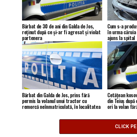
Bărbat de 30 de ani din Galda de Jos,
Cum s-a produs
reținut după ce și-ar fi agresat și violat
în urma căruia 
partenera
ajuns la spital
Bărbat din Galda de Jos, prins fără
Cetățean kosova
permis la volanul unui tractor cu
din Teiuș după 
remorcă neînmatriculată, în localitatea
ori la volan fă
Cetea
România
CLICK P