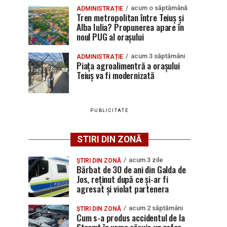
acum o săptămână
ADMINISTRAȚIE
Tren metropolitan între Teiuș și
Alba Iulia? Propunerea apare în
noul PUG al orașului
acum 3 săptămâni
ADMINISTRAȚIE
Piața agroalimentră a orașului
Teiuș va fi modernizată
PUBLICITATE
STIRI DIN ZONĂ
acum 3 zile
ȘTIRI DIN ZONĂ
Bărbat de 30 de ani din Galda de
Jos, reținut după ce și-ar fi
agresat și violat partenera
acum 2 săptămâni
ȘTIRI DIN ZONĂ
Cum s-a produs accidentul de la