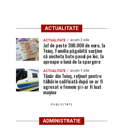
ACTUALITATE
acum 2 zile
ACTUALITATE
Jaf de peste 300.000 de euro, la
Teiuș. Familia păgubită susține
că ancheta bate pasul pe loc, la
aproape o lună de la spargere
acum 7 zile
ACTUALITATE
Tânăr din Teiuș, reținut pentru
tâlhărie calificată după ce ar fi
agresat o femeie și i-ar fi luat
mașina
PUBLICITATE
ADMINISTRATIE