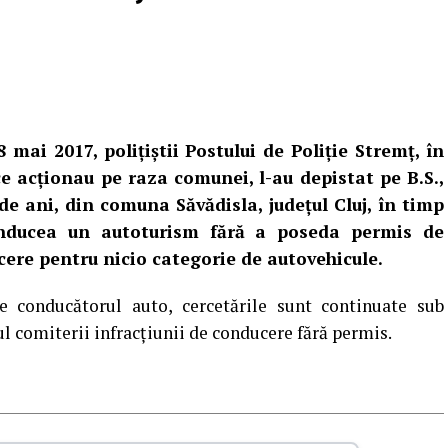
18 mai 2017, poliţiştii Postului de Poliţie Stremţ, în
e acţionau pe raza comunei, l-au depistat pe B.S.,
de ani, din comuna Săvădisla, judeţul Cluj, în timp
nducea un autoturism fără a poseda permis de
ere pentru nicio categorie de autovehicule.
e conducătorul auto, cercetările sunt continuate sub
l comiterii infracţiunii de conducere fără permis.