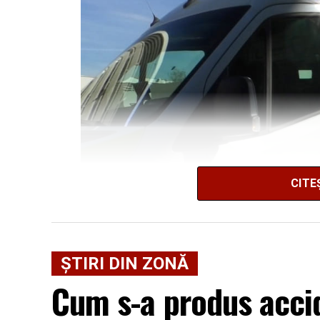
CITE
ȘTIRI DIN ZONĂ
Cum s-a produs accid
Potrivit Inspectoratului de Poliție Jude