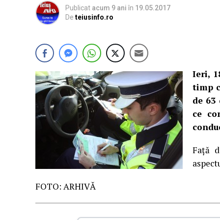
Publicat
acum 9 ani
în
19.05.2017
De
teiusinfo.ro
Ieri, 
timp c
de 63 
ce co
conduc
Faţă d
aspectu
FOTO: ARHIVĂ