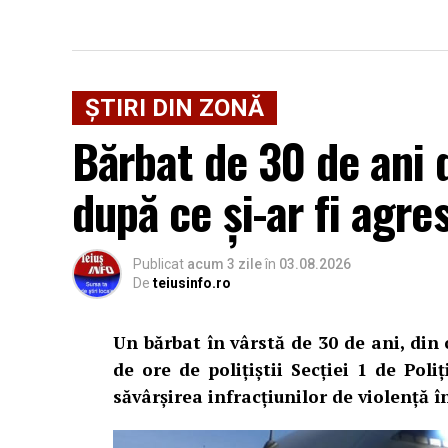
ȘTIRI DIN ZONĂ
Bărbat de 30 de ani d
după ce și-ar fi agre
Publicat
acum 3 zile
în
03.08.2026
De
teiusinfo.ro
Un bărbat în vârstă de 30 de ani, din
de ore de polițiștii Secției 1 de Poli
săvârșirea infracțiunilor de violență în