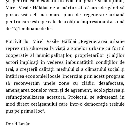
Și, pentru că niciodată un edil nu poate și mulţumit,
Mirel Vasile Hălălai ne-a mărturisit că are de gând să
pornească cel mai mare plan de regenerare urbană
pentru care este pe cale de a obține impresionanta sumă
de 17,1 milioane de lei.
Potrivit lui Mirel Vasile Hălălai „Regenerarea urbane
reprezintă aducerea la viață a zonelor urbane cu fortul
cooperativ al municipalităților, proprietarilor și alților
actori implicați în vederea îmbunătățirii condiţiilor de
trai, a creșterii calității mediului și a climatului social și
întărirea economiei locale. Încercăm prin acest program
să reconvertim unele zone cu clădiri dezafectate,
amenajarea zonelor verzi și de agrement, ecologizarea și
refuncționalizarea acestora. Proiectul se adresează în
mod direct cetățeanului care într-o democrație trebuie
pus pe primul loc”.
Dorel Lazăr