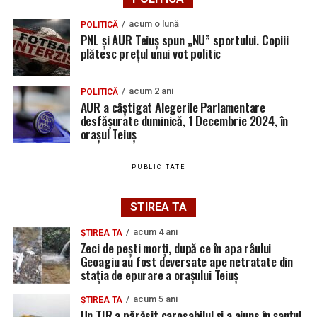
ce și-ar fi agresat și violat partenera
acum o lună
POLITICĂ
PNL și AUR Teiuș spun „NU” sportului. Copiii
plătesc prețul unui vot politic
Adaugă teiusinfo.ro ca sursă
preferată pe Google
acum 2 ani
POLITICĂ
AUR a câștigat Alegerile Parlamentare
desfășurate duminică, 1 Decembrie 2024, în
orașul Teiuș
Urmărește Ziarul Unirea pe Social Media
PUBLICITATE
STIREA TA
YouTube
Instagram
WhatsApp
Facebook
X
TikTok
acum 4 ani
ȘTIREA TA
Zeci de pești morți, după ce în apa râului
Ultimele știri din Teiuș
Geoagiu au fost deversate ape netratate din
stația de epurare a orașului Teiuș
Jaf de peste 300.000 de euro, la Teiuș. Familia
acum 5 ani
ȘTIREA TA
păgubită susține că ancheta bate pasul pe loc, la
Un TIR a părăsit carosabilul și a ajuns în șanțul