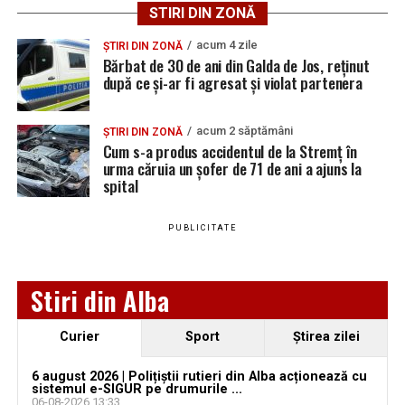
infrastructurii urbane și urmăresc atât creșterea
STIRI DIN ZONĂ
siguranței în trafic, cât și rezolvarea problemelor legate
de evacuarea apelor pluviale. Până la finalizarea
acum 4 zile
ȘTIRI DIN ZONĂ
Bărbat de 30 de ani din Galda de Jos, reținut
investițiilor, șoferii și pietonii sunt sfătuiți să respecte
după ce și-ar fi agresat și violat partenera
semnalizarea temporară și să manifeste prudență în
zonele afectate de lucrări.
acum 2 săptămâni
ȘTIRI DIN ZONĂ
Cum s-a produs accidentul de la Stremț în
urma căruia un șofer de 71 de ani a ajuns la
spital
Adaugă teiusinfo.ro ca sursă
preferată pe Google
PUBLICITATE
Stiri din Alba
Urmărește Ziarul Unirea pe Social Media
Curier
Sport
Ştirea zilei
Ce spune IPJ Alba despre incident:
6 august 2026 | Polițiștii rutieri din Alba acționează cu
sistemul e-SIGUR pe drumurile ...
YouTube
Instagram
WhatsApp
Facebook
X
TikTok
06-08-2026 13:33