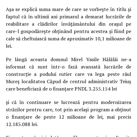
Așa se explică suma mare de care se vorbește în titlu și
faptul că în ultimii ani primarul a demarat lucrările de
reabilitare a clădirilor învăţământului din orașul pe
care-l gospodăreşte obținând pentru acestea și fiind pe
cale să cheltuiască suma de aproximativ 10,1 milioane de
lei.
Pe lângă aceasta domnul Mirel Vasile Hălălăi ne-a
informat că sunt într-o fază avansată lucrările de
construcție a podului rutier care va lega peste râul
Mureș localitatea Căpud de centrul administrativ Teiuș
care beneficiază de o finanțare PNDL 3.255.154 lei
și că în continuare se lucrează pentru modernizarea
străzilor pentru care, tot prin același program a obținut
o finanțare de peste 12 milioane de lei, mai precis
12.185.088 lei.