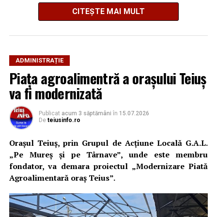
CITEȘTE MAI MULT
ADMINISTRAȚIE
Propunerea este menționată în Raportul de Mediu al
Piața agroalimentră a orașului Teiuș
PUG, document care prevede modernizarea
va fi modernizată
infrastructurii feroviare pentru îmbunătățirea
conexiunilor cu Alba Iulia, Aiud, Cluj-Napoca, Turda și
Câmpia Turzii. În același context, autorii documentului
Publicat
acum 3 săptămâni
în
15.07.2026
De
teiusinfo.ro
arată că „pentru apropierea de reședința de județ se va
lua în calcul posibilitatea realizării unui tren
Orașul Teiuș, prin Grupul de Acțiune Locală G.A.L.
metropolitan Alba Iulia”.
„Pe Mureș și pe Târnave”, unde este membru
fondator, va demara proiectul „Modernizare Piată
Teiuș, un nod de transport cu
Agroalimentară oraș Teius”.
potențial regional
Potrivit documentului, Teiuș beneficiază de o poziție