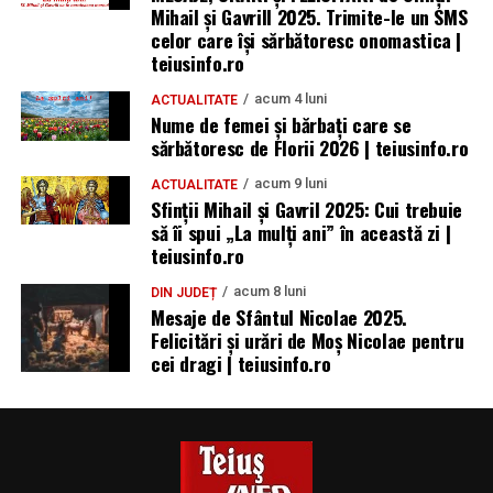
Mihail și Gavrill 2025. Trimite-le un SMS
celor care își sărbătoresc onomastica |
teiusinfo.ro
acum 4 luni
ACTUALITATE
Nume de femei și bărbați care se
sărbătoresc de Florii 2026 | teiusinfo.ro
acum 9 luni
ACTUALITATE
Sfinții Mihail și Gavril 2025: Cui trebuie
să îi spui „La mulţi ani” în această zi |
teiusinfo.ro
acum 8 luni
DIN JUDEȚ
Mesaje de Sfântul Nicolae 2025.
Felicitări și urări de Moș Nicolae pentru
cei dragi | teiusinfo.ro