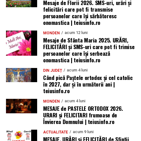
Mesaje de Florii 2026. SMS-uri, urări și
felicitări care pot fi transmise
persoanelor care îşi sărbătoresc
onomastica | teiusinfo.ro
acum 12 luni
MONDEN
Mesaje de Sfânta Maria 2025. URĂRI,
FELICITĂRI și SMS-uri care pot fi trimise
persoanelor care își serbează
onomastica | teiusinfo.ro
acum 4 luni
DIN JUDEȚ
Când pică Paștele ortodox și cel catolic
în 2027, dar și în următorii ani |
teiusinfo.ro
acum 4 luni
MONDEN
MESAJE de PASTELE ORTODOX 2026.
URARI și FELICITARI frumoase de
Învierea Domnului | teiusinfo.ro
acum 9 luni
ACTUALITATE
MESAJE, URĂRI și FELICITĂRI de Sfinții