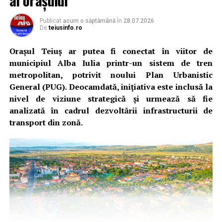
al orașului
Publicat
acum o săptămână
în
28.07.2026
De
teiusinfo.ro
Orașul Teiuș ar putea fi conectat în viitor de
municipiul Alba Iulia printr-un sistem de tren
metropolitan, potrivit noului Plan Urbanistic
General (PUG). Deocamdată, inițiativa este inclusă la
nivel de viziune strategică și urmează să fie
analizată în cadrul dezvoltării infrastructurii de
transport din zonă.