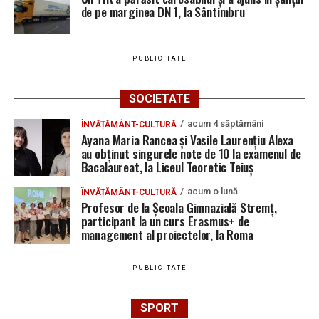
de pe marginea DN 1, la Sântimbru
aproape o lună de la spargere
Locuri de muncă în Sântimbru, disponibile la 4
august 2026. AJOFM Alba a publicat lista posturilor
PUBLICITATE
vacante
Locuri de muncă în Galda de Jos, disponibile la 4
SOCIETATE
august 2026. AJOFM Alba a publicat lista posturilor
acum 4 săptămâni
ÎNVĂȚĂMÂNT-CULTURĂ
vacante
Ayana Maria Rancea și Vasile Laurențiu Alexa
au obținut singurele note de 10 la examenul de
Locuri de muncă în Teiuș, disponibile la 4 august
Bacalaureat, la Liceul Teoretic Teiuș
2026. AJOFM Alba a publicat lista posturilor
vacante
acum o lună
ÎNVĂȚĂMÂNT-CULTURĂ
Profesor de la Școala Gimnazială Stremț,
Bărbat de 30 de ani din Galda de Jos, reținut după
participant la un curs Erasmus+ de
ce și-ar fi agresat și violat partenera
management al proiectelor, la Roma
PUBLICITATE
SPORT