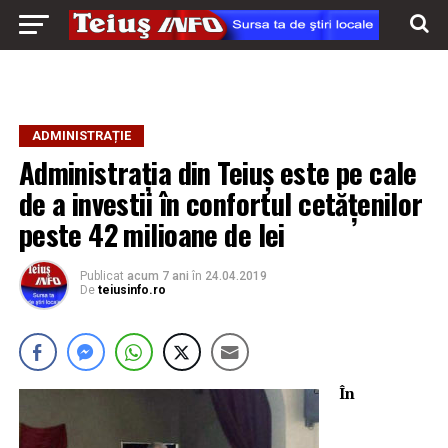
ADMINISTRAȚIE
Administrația din Teiuș este pe cale
de a investii în confortul cetățenilor
peste 42 milioane de lei
Publicat
acum 7 ani
în
24.04.2019
De
teiusinfo.ro
În