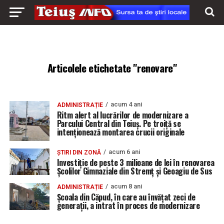
Articolele etichetate "renovare"
acum 4 ani
ADMINISTRAȚIE
Ritm alert al lucrărilor de modernizare a
Parcului Central din Teiuș. Pe troiță se
intenționează montarea crucii originale
acum 6 ani
ȘTIRI DIN ZONĂ
Investiție de peste 3 milioane de lei în renovarea
Școlilor Gimnaziale din Stremț și Geoagiu de Sus
acum 8 ani
ADMINISTRAȚIE
Școala din Căpud, în care au învățat zeci de
generații, a intrat în proces de modernizare