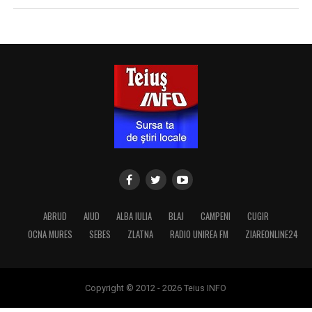
ABRUD
AIUD
ALBA IULIA
BLAJ
CAMPENI
CUGIR
OCNA MURES
SEBES
ZLATNA
RADIO UNIREA FM
ZIAREONLINE24
Copyright © 2012 - 2026 Teius INFO