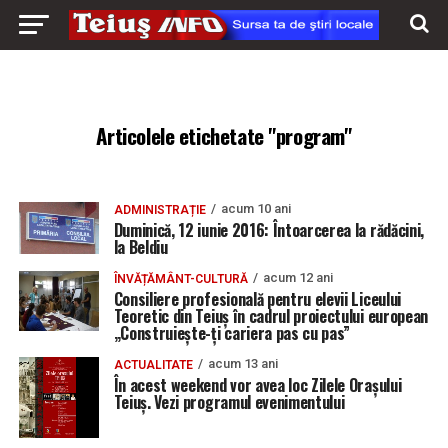
Articolele etichetate "program"
acum 10 ani
ADMINISTRAȚIE
Duminică, 12 iunie 2016: Întoarcerea la rădăcini,
la Beldiu
acum 12 ani
ÎNVĂȚĂMÂNT-CULTURĂ
Consiliere profesională pentru elevii Liceului
Teoretic din Teiuș în cadrul proiectului european
„Construiește-ți cariera pas cu pas”
acum 13 ani
ACTUALITATE
În acest weekend vor avea loc Zilele Orașului
Teiuș. Vezi programul evenimentului