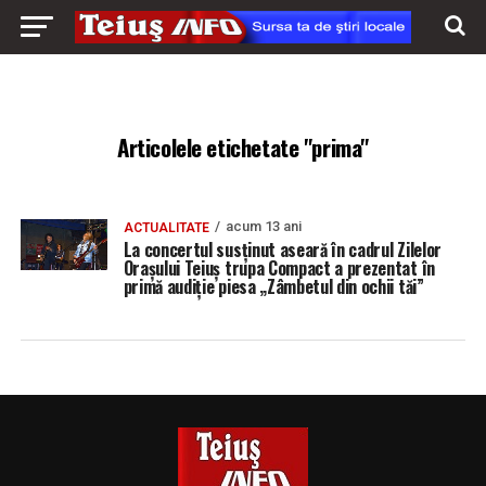
Articolele etichetate "prima"
acum 13 ani
ACTUALITATE
La concertul susținut aseară în cadrul Zilelor
Oraşului Teiuș trupa Compact a prezentat în
primă audiție piesa „Zâmbetul din ochii tăi”