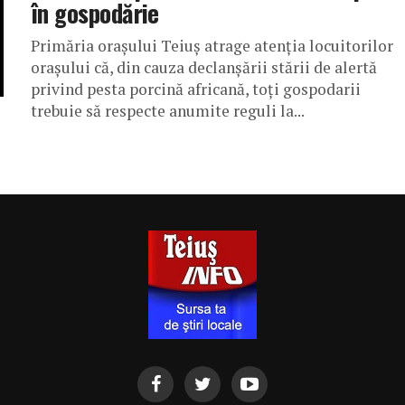
în gospodărie
Primăria orașului Teiuș atrage atenția locuitorilor
orașului că, din cauza declanșării stării de alertă
privind pesta porcină africană, toți gospodarii
trebuie să respecte anumite reguli la...