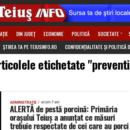
AȚIE
DIN JUDEȚ
ECONOMIE
POLITICĂ
SOCIETATE
ȘTIREA TA PE TEIUSINFO.RO
CONFIDENȚIALITATE ȘI POLITICĂ 
ticolele etichetate "prevent
acum 7 ani
ADMINISTRAȚIE
ALERTĂ de pestă porcină: Primăria
orașului Teiuș a anunțat ce măsuri
trebuie respectate de cei care au porci