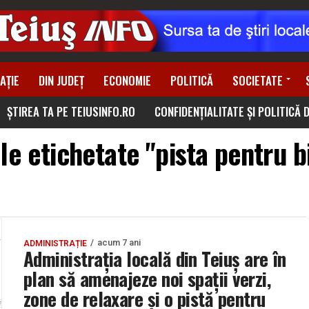
AȚIE
DIN JUDEȚ
ECONOMIE
POLITICĂ
SOCIETATE
ȘTIREA TA PE TEIUSINFO.RO
CONFIDENȚIALITATE ȘI POLITICĂ 
le etichetate "pista pentru bi
acum 7 ani
ADMINISTRAȚIE
Administrația locală din Teiuș are în
plan să amenajeze noi spații verzi,
zone de relaxare și o pistă pentru