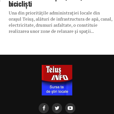
bicicliști
Una din prioritățile administrației locale din
orașul Teiuș, alături de infrastructura de apă, canal,
electricitate, drumuri asfaltate, o constituie
realizarea unor zone de relaxare și spații...