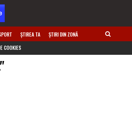
SPORT
ȘTIREA TA
ȘTIRI DIN ZONĂ
DE COOKIES
"