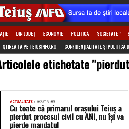
AȚIE
DIN JUDEȚ
ECONOMIE
POLITICĂ
SOCIETATE
ȘTIREA TA PE TEIUSINFO.RO
CONFIDENȚIALITATE ȘI POLITICĂ 
Articolele etichetate "pierdut
acum 8 ani
ACTUALITATE
Cu toate că primarul oraşului Teiuş a
pierdut procesul civil cu ANI, nu își va
pierde mandatul