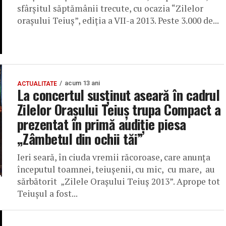
sfârşitul săptămânii trecute, cu ocazia “Zilelor
oraşului Teiuş”, ediţia a VII-a 2013. Peste 3.000 de...
acum 13 ani
ACTUALITATE
La concertul susținut aseară în cadrul
Zilelor Oraşului Teiuș trupa Compact a
prezentat în primă audiție piesa
„Zâmbetul din ochii tăi”
Ieri seară, în ciuda vremii răcoroase, care anunţa
începutul toamnei, teiuşenii, cu mic, cu mare, au
sărbătorit „Zilele Oraşului Teiuş 2013”. Aprope tot
Teiuşul a fost...