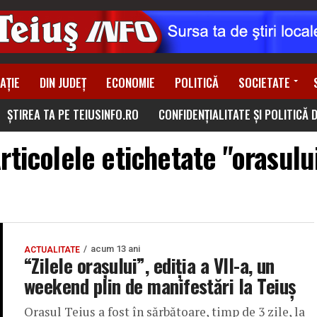
AȚIE
DIN JUDEȚ
ECONOMIE
POLITICĂ
SOCIETATE
ȘTIREA TA PE TEIUSINFO.RO
CONFIDENȚIALITATE ȘI POLITICĂ 
rticolele etichetate "orasulu
acum 13 ani
ACTUALITATE
“Zilele oraşului”, ediţia a VII-a, un
weekend plin de manifestări la Teiuş
Oraşul Teiuş a fost în sărbătoare, timp de 3 zile, la