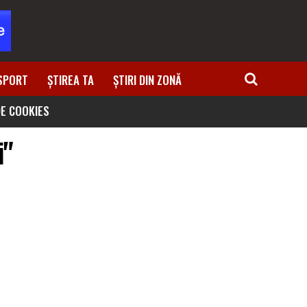
SPORT
ȘTIREA TA
ȘTIRI DIN ZONĂ
DE COOKIES
i"