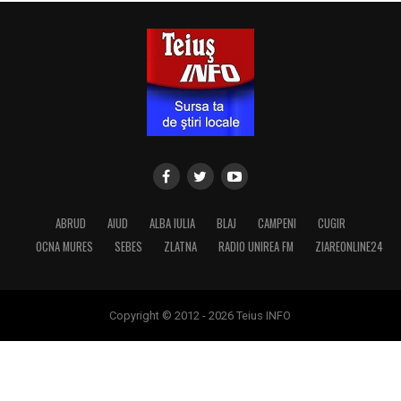
ABRUD
AIUD
ALBA IULIA
BLAJ
CAMPENI
CUGIR
OCNA MURES
SEBES
ZLATNA
RADIO UNIREA FM
ZIAREONLINE24
Copyright © 2012 - 2026 Teius INFO