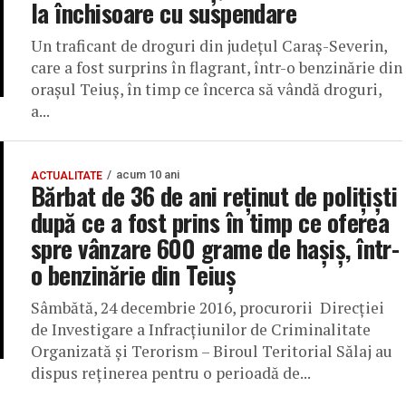
la închisoare cu suspendare
Un traficant de droguri din județul Caraș-Severin,
care a fost surprins în flagrant, într-o benzinărie din
oraşul Teiuş, în timp ce încerca să vândă droguri,
a...
acum 10 ani
ACTUALITATE
Bărbat de 36 de ani reținut de polițiști
după ce a fost prins în timp ce oferea
spre vânzare 600 grame de hașiș, într-
o benzinărie din Teiuş
Sâmbătă, 24 decembrie 2016, procurorii Direcţiei
de Investigare a Infracţiunilor de Criminalitate
Organizată şi Terorism – Biroul Teritorial Sălaj au
dispus reţinerea pentru o perioadă de...