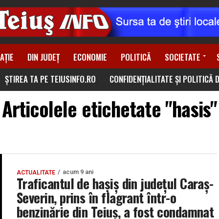
AȚIE
DIN JUDEȚ
ECONOMIE
POLITICĂ
SOCIETATE
ȘTIREA TA PE TEIUSINFO.RO
CONFIDENȚIALITATE ȘI POLITICĂ 
Articolele etichetate "hasis"
acum 9 ani
ACTUALITATE
Traficantul de haşiş din județul Caraș-
Severin, prins în flagrant într-o
benzinărie din Teiuş, a fost condamnat