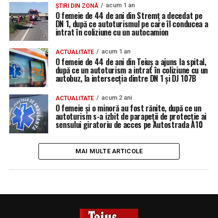
acum 1 an
ȘTIRI DIN ZONĂ
O femeie de 44 de ani din Stremț a decedat pe
DN 1, după ce autoturismul pe care îl conducea a
intrat în coliziune cu un autocamion
acum 1 an
ACTUALITATE
O femeie de 44 de ani din Teiuș a ajuns la spital,
după ce un autoturism a intrat în coliziune cu un
autobuz, la intersecția dintre DN 1 și DJ 107B
acum 2 ani
ACTUALITATE
O femeie și o minoră au fost rănite, după ce un
autoturism s-a izbit de parapeții de protecție ai
sensului giratoriu de acces pe Autostrada A10
MAI MULTE ARTICOLE