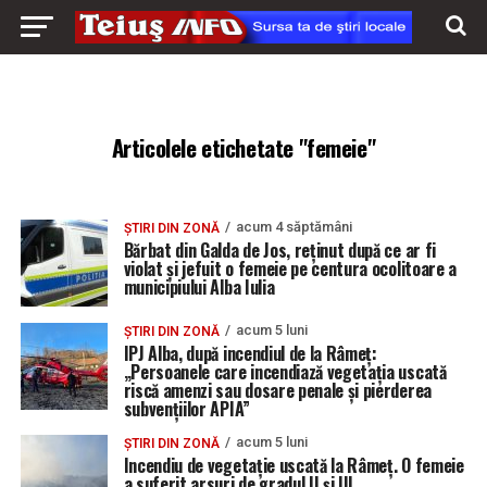
Articolele etichetate "femeie"
acum 4 săptămâni
ȘTIRI DIN ZONĂ
Bărbat din Galda de Jos, reținut după ce ar fi
violat și jefuit o femeie pe centura ocolitoare a
municipiului Alba Iulia
acum 5 luni
ȘTIRI DIN ZONĂ
IPJ Alba, după incendiul de la Râmeț:
„Persoanele care incendiază vegetația uscată
riscă amenzi sau dosare penale și pierderea
subvențiilor APIA”
acum 5 luni
ȘTIRI DIN ZONĂ
Incendiu de vegetație uscată la Râmeț. O femeie
a suferit arsuri de gradul II și III