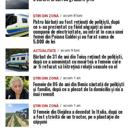
acum 8 luni
ȘTIRI DIN ZONĂ
Patru bărbați au fost reținuți de polițiști, după
ce s-au prezentat ca fiind angajați ai unei
companii de electricitate, au intrat în casa unei
femei din Poiana Galdei și au furat suma de
5.000 de lei
acum 9 luni
ACTUALITATE
Bărbat de 31 de ani din Teiuș reținut de polițiști,
după ce a amenințat cu moartea o femeie care
ar fi refuzat să întrețină relații sexuale cu el
acum 1 an
ȘTIRI DIN ZONĂ
Femeie de 86 de ani din Benic căutată de polițiști
și familie, după ce a plecat de la domiciliu și nu a
mai revenit
acum 1 an
ȘTIRI DIN ZONĂ
O femeie din Oiejdea a decedat în Italia, după ce
a fost strivită de un tractor, pe o plantație de
căpșuni