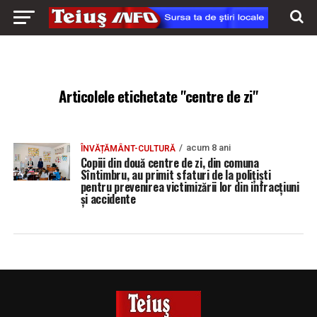
Articolele etichetate "centre de zi"
acum 8 ani
ÎNVĂȚĂMÂNT-CULTURĂ
Copiii din două centre de zi, din comuna
Sîntimbru, au primit sfaturi de la poliţişti
pentru prevenirea victimizării lor din infracţiuni
şi accidente