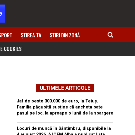
SPORT
ȘTIREA TA
ȘTIRI DIN ZONĂ
DE COOKIES
ULTIMELE ARTICOLE
Jaf de peste 300.000 de euro, la Teiuș.
Familia păgubită susține că ancheta bate
pasul pe loc, la aproape o lună de la spargere
Locuri de muncă în Sântimbru, disponibile la
4 august 2026. AJOFM Alba a publicat lista