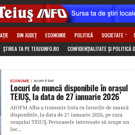
AȚIE
DIN JUDEȚ
ECONOMIE
POLITICĂ
SOCIETATE
ȘTIREA TA PE TEIUSINFO.RO
CONFIDENȚIALITATE ȘI POLITICĂ 
acum 6 luni
ECONOMIE
Locuri de muncă disponibile în orașul
TEIUȘ, la data de 27 ianuarie 2026
AJOFM Alba a transmis lista cu locurile de muncă
disponibile, la data de 27 ianuarie 2026, pe raza
orașului TEIUȘ. Persoanele interesate să ocupe un
loc...