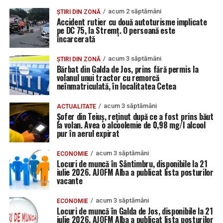
acum 2 săptămâni
ȘTIRI DIN ZONĂ
Accident rutier cu două autoturisme implicate
pe DC 75, la Stremț. O persoană este
încarcerată
acum 3 săptămâni
ȘTIRI DIN ZONĂ
Bărbat din Galda de Jos, prins fără permis la
volanul unui tractor cu remorcă
neînmatriculată, în localitatea Cetea
acum 3 săptămâni
ACTUALITATE
Șofer din Teiuș, reținut după ce a fost prins băut
la volan. Avea o alcoolemie de 0,98 mg/l alcool
pur în aerul expirat
acum 3 săptămâni
ECONOMIE
Locuri de muncă în Sântimbru, disponibile la 21
iulie 2026. AJOFM Alba a publicat lista posturilor
vacante
acum 3 săptămâni
ECONOMIE
Locuri de muncă în Galda de Jos, disponibile la 21
iulie 2026. AJOFM Alba a publicat lista posturilor