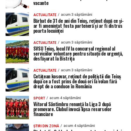
vacante
acum 3 săptămâni
ACTUALITATE
Bărbat de 31 de ani din Teiuș, reținut după ce și-
ar fi amenințat fosta parteneră și ar fi distrus
poarta locuinței
acum 3 săptămâni
ACTUALITATE
SVSU Teiuș, locul IV la concursul regional al
serviciilor voluntare pentru situații de urgență,
desfășurat la Bistrița
acum 3 săptămâni
ACTUALITATE
Cetățean kosovar, reținut de polițiștii din Teiuș
după ce a fost prins de două ori la volan fără
drept de a conduce în România
acum 4 săptămâni
SPORT
Viitorul Sântimbru renunță la Liga 3 după
promovare. Clubul invocă lipsa resurselor
financiare
acum 4 săptămâni
ȘTIRI DIN ZONĂ