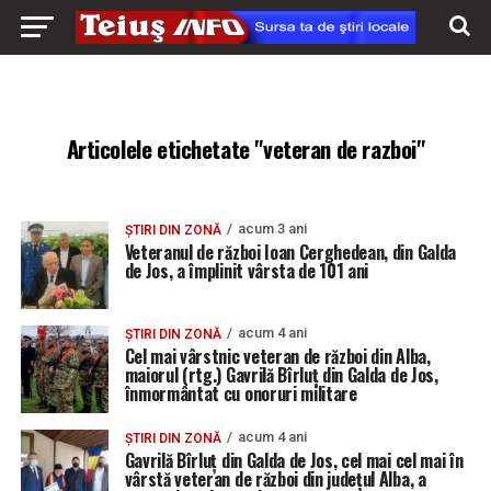
Articolele etichetate "veteran de razboi"
acum 3 ani
ȘTIRI DIN ZONĂ
Veteranul de război Ioan Cerghedean, din Galda
de Jos, a împlinit vârsta de 101 ani
acum 4 ani
ȘTIRI DIN ZONĂ
Cel mai vârstnic veteran de război din Alba,
maiorul (rtg.) Gavrilă Bîrluț din Galda de Jos,
înmormântat cu onoruri militare
acum 4 ani
ȘTIRI DIN ZONĂ
Gavrilă Bîrluț din Galda de Jos, cel mai cel mai în
vârstă veteran de război din județul Alba, a