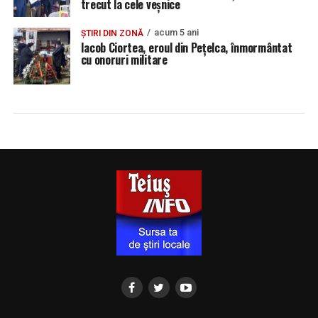
trecut la cele veșnice
acum 5 ani
ȘTIRI DIN ZONĂ
Iacob Ciortea, eroul din Pețelca, înmormântat
cu onoruri militare