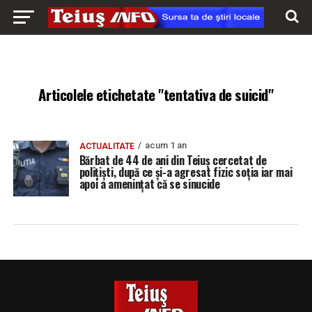
Articolele etichetate "tentativa de suicid"
acum 1 an
ACTUALITATE
Bărbat de 44 de ani din Teiuș cercetat de
polițiști, după ce și-a agresat fizic soția iar mai
apoi a amenințat că se sinucide