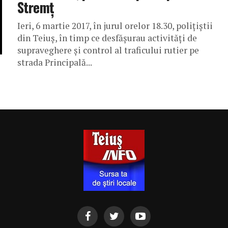
Stremț
Ieri, 6 martie 2017, în jurul orelor 18.30, poliţiştii
din Teiuş, în timp ce desfăşurau activităţi de
supraveghere şi control al traficului rutier pe
strada Principală...