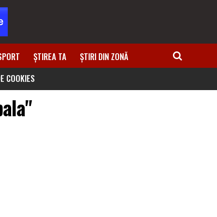
SPORT
ȘTIREA TA
ȘTIRI DIN ZONĂ
DE COOKIES
pala"