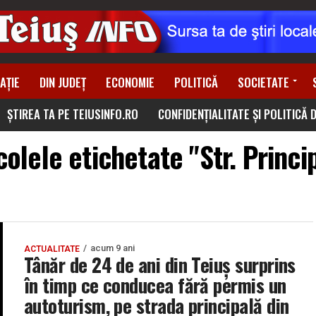
AȚIE
DIN JUDEȚ
ECONOMIE
POLITICĂ
SOCIETATE
ȘTIREA TA PE TEIUSINFO.RO
CONFIDENȚIALITATE ȘI POLITICĂ 
colele etichetate "Str. Princi
acum 9 ani
ACTUALITATE
Tânăr de 24 de ani din Teiuș surprins
în timp ce conducea fără permis un
autoturism, pe strada principală din