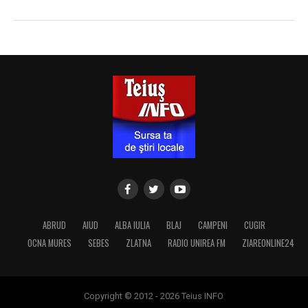
ABRUD
AIUD
ALBA IULIA
BLAJ
CAMPENI
CUGIR
OCNA MURES
SEBES
ZLATNA
RADIO UNIREA FM
ZIAREONLINE24
Copyright © 2012 - 2026 Teius INFO