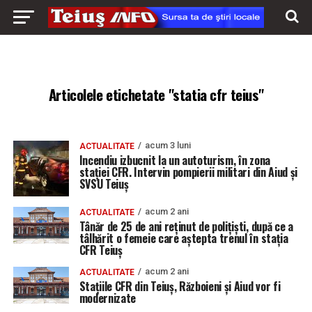
Articolele etichetate "statia cfr teius"
acum 3 luni
ACTUALITATE
Incendiu izbucnit la un autoturism, în zona
stației CFR. Intervin pompierii militari din Aiud și
SVSU Teiuș
acum 2 ani
ACTUALITATE
Tânăr de 25 de ani reținut de polițiști, după ce a
tâlhărit o femeie care aștepta trenul în stația
CFR Teiuș
acum 2 ani
ACTUALITATE
Stațiile CFR din Teiuș, Războieni și Aiud vor fi
modernizate