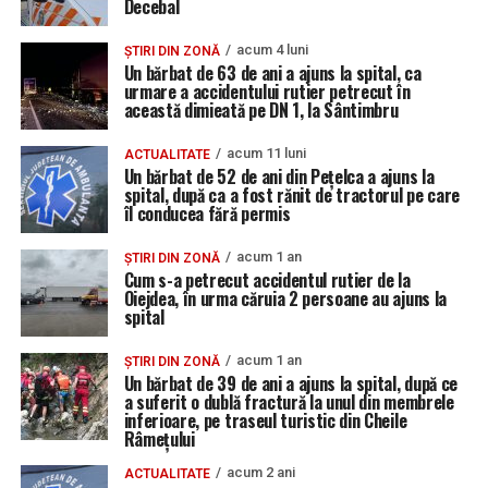
Decebal
acum 4 luni
ȘTIRI DIN ZONĂ
Un bărbat de 63 de ani a ajuns la spital, ca
urmare a accidentului rutier petrecut în
această dimieată pe DN 1, la Sântimbru
acum 11 luni
ACTUALITATE
Un bărbat de 52 de ani din Pețelca a ajuns la
spital, după ca a fost rănit de tractorul pe care
îl conducea fără permis
acum 1 an
ȘTIRI DIN ZONĂ
Cum s-a petrecut accidentul rutier de la
Oiejdea, în urma căruia 2 persoane au ajuns la
spital
acum 1 an
ȘTIRI DIN ZONĂ
Un bărbat de 39 de ani a ajuns la spital, după ce
a suferit o dublă fractură la unul din membrele
inferioare, pe traseul turistic din Cheile
Râmețului
acum 2 ani
ACTUALITATE