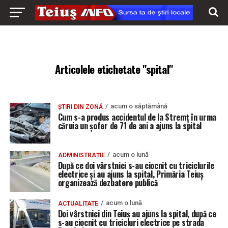
Articolele etichetate "spital"
acum o săptămână
ȘTIRI DIN ZONĂ
Cum s-a produs accidentul de la Stremț în urma
căruia un șofer de 71 de ani a ajuns la spital
acum o lună
ADMINISTRAȚIE
După ce doi vârstnici s-au ciocnit cu triciclurile
electrice și au ajuns la spital, Primăria Teiuș
organizează dezbatere publică
acum o lună
ACTUALITATE
Doi vârstnici din Teiuș au ajuns la spital, după ce
s-au ciocnit cu tricicluri electrice pe strada