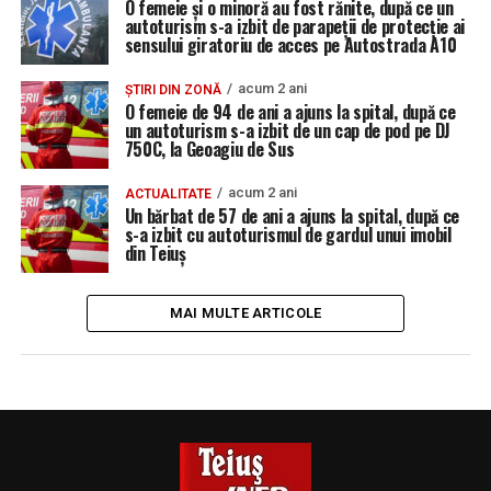
O femeie și o minoră au fost rănite, după ce un
autoturism s-a izbit de parapeții de protecție ai
sensului giratoriu de acces pe Autostrada A10
acum 2 ani
ȘTIRI DIN ZONĂ
O femeie de 94 de ani a ajuns la spital, după ce
un autoturism s-a izbit de un cap de pod pe DJ
750C, la Geoagiu de Sus
acum 2 ani
ACTUALITATE
Un bărbat de 57 de ani a ajuns la spital, după ce
s-a izbit cu autoturismul de gardul unui imobil
din Teiuș
MAI MULTE ARTICOLE