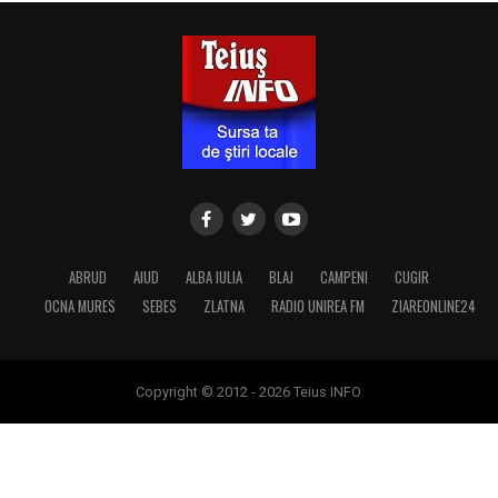
ABRUD
AIUD
ALBA IULIA
BLAJ
CAMPENI
CUGIR
OCNA MURES
SEBES
ZLATNA
RADIO UNIREA FM
ZIAREONLINE24
Copyright © 2012 - 2026 Teius INFO