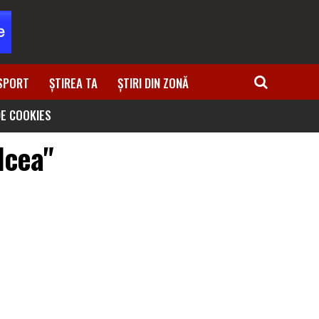
SPORT
ȘTIREA TA
ȘTIRI DIN ZONĂ
DE COOKIES
lcea"