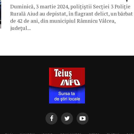
Duminică, 3 martie 2024, polițiștii Secției 3 Poliție
Rurală Aiud au depistat, în flagrant delict, un bărbat
de 42 de ani, din municipiul Râmnicu Vâlcea,
județul...