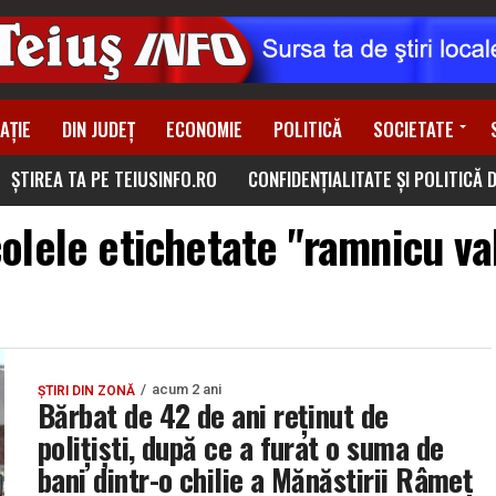
AȚIE
DIN JUDEȚ
ECONOMIE
POLITICĂ
SOCIETATE
ȘTIREA TA PE TEIUSINFO.RO
CONFIDENȚIALITATE ȘI POLITICĂ 
colele etichetate "ramnicu va
acum 2 ani
ȘTIRI DIN ZONĂ
Bărbat de 42 de ani reținut de
polițiști, după ce a furat o suma de
bani dintr-o chilie a Mănăstirii Râmeț