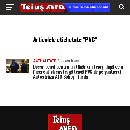
Articolele etichetate "PVC"
acum 6 ani
ACTUALITATE
Dosar penal pentru un tânăr din Teiuș, după ce a
încercat să sustragă țeavă PVC de pe șantierul
Autostrăzii A10 Sebeș–Turda