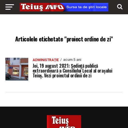
Articolele etichetate "proiect ordine de zi"
acum 5 ani
ADMINISTRAȚIE
Joi, 19 august 2021: Ședință publică
extraordinară a Consiliului Local al orașului
Teiuș. Vezi proiectul ordinii de zi