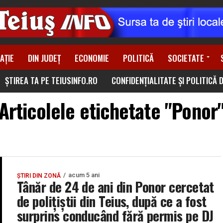
AȚIE
DIN JUDEȚ
ECONOMIE
POLITICĂ
SOCIETATE
ȘTIREA TA PE TEIUSINFO.RO
CONFIDENȚIALITATE ȘI POLITICĂ 
Articolele etichetate "Ponor
acum 5 ani
ȘTIRI DIN ZONĂ
Tânăr de 24 de ani din Ponor cercetat
de polițiștii din Teius, după ce a fost
surprins conducând fără permis pe DJ