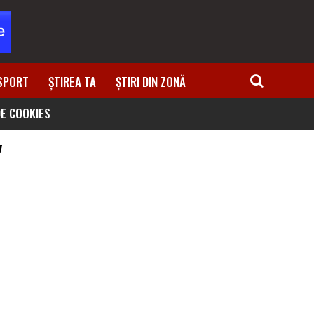
SPORT
ȘTIREA TA
ȘTIRI DIN ZONĂ
DE COOKIES
"