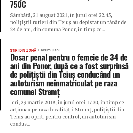
750C
Sâmbătă, 21 august 2021, în jurul orei 22.45,
polițiștii rutieri din Teiuș au depistat un tânăr de
24 de ani, din comuna Ponor, în timp ce...
acum 8 ani
ȘTIRI DIN ZONĂ
Dosar penal pentru o femeie de 34 de
ani din Ponor, după ce a fost surprinsă
de polițiștii din Teiuș conducând un
autoturism neînmatriculat pe raza
comunei Stremț
Ieri, 29 martie 2018, în jurul orei 17.30, în timp ce
acţionau pe raza localităţii Stremţ, poliţiştii din
Teiuş au oprit, pentru control, un autoturism
condus...