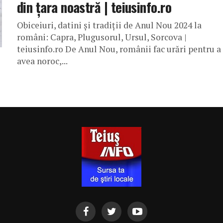
din ţara noastră | teiusinfo.ro
Obiceiuri, datini şi tradiţii de Anul Nou 2024 la
români: Capra, Plugusorul, Ursul, Sorcova |
teiusinfo.ro De Anul Nou, românii fac urări pentru a
avea noroc,...