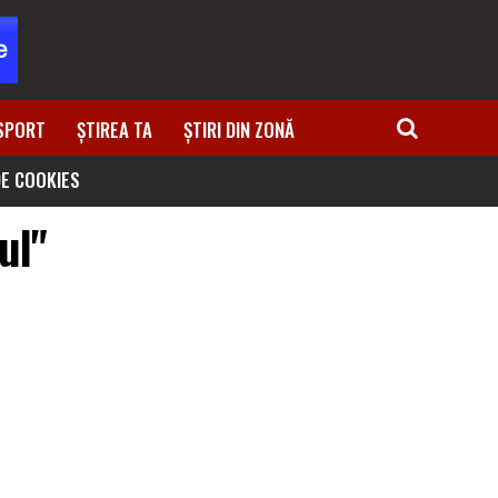
SPORT
ȘTIREA TA
ȘTIRI DIN ZONĂ
DE COOKIES
ul"