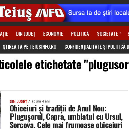
AȚIE
DIN JUDEȚ
ECONOMIE
POLITICĂ
SOCIETATE
ȘTIREA TA PE TEIUSINFO.RO
CONFIDENȚIALITATE ȘI POLITICĂ 
ticolele etichetate "plugusor
acum 4 ani
DIN JUDEȚ
Obiceiuri şi tradiţii de Anul Nou:
Pluguşorul, Capra, umblatul cu Ursul,
Sorcova. Cele mai frumoase obiceiuri