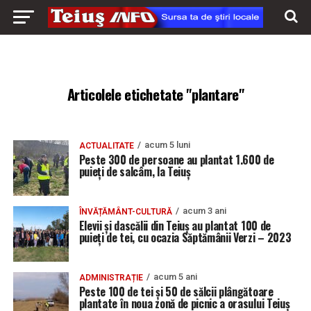
Articolele etichetate "plantare"
acum 5 luni
ACTUALITATE
Peste 300 de persoane au plantat 1.600 de
puieți de salcâm, la Teiuș
acum 3 ani
ÎNVĂȚĂMÂNT-CULTURĂ
Elevii și dascălii din Teiuș au plantat 100 de
puieți de tei, cu ocazia Săptămânii Verzi – 2023
acum 5 ani
ADMINISTRAȚIE
Peste 100 de tei și 50 de sălcii plângătoare
plantate în noua zonă de picnic a orasului Teiuș