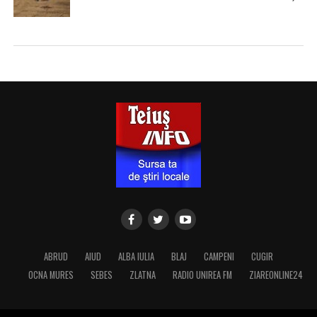
ABRUD
AIUD
ALBA IULIA
BLAJ
CAMPENI
CUGIR
OCNA MURES
SEBES
ZLATNA
RADIO UNIREA FM
ZIAREONLINE24