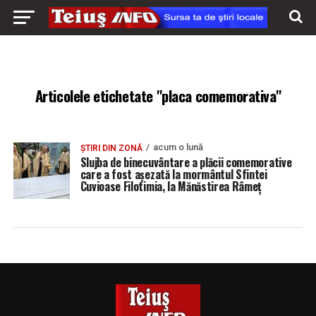
Articolele etichetate "placa comemorativa"
acum o lună
ȘTIRI DIN ZONĂ
Slujba de binecuvântare a plăcii comemorative
care a fost așezată la mormântul Sfintei
Cuvioase Filotimia, la Mănăstirea Râmeț