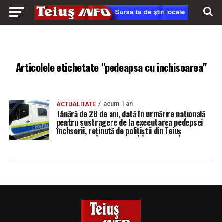
Articolele etichetate "pedeapsa cu inchisoarea"
acum 1 an
ACTUALITATE
Tânără de 28 de ani, dată în urmărire națională
pentru sustragere de la executarea pedepsei
închsorii, reținută de polițiștii din Teiuș