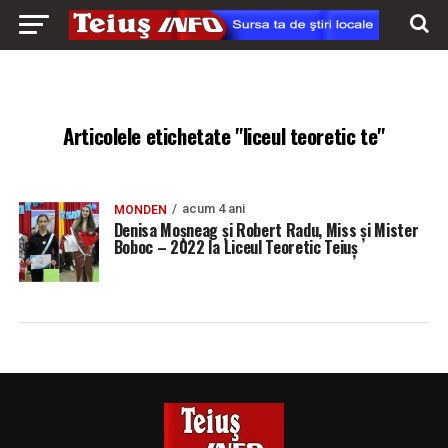
Articolele etichetate "liceul teoretic te"
acum 4 ani
MONDEN
Denisa Moșneag și Robert Radu, Miss și Mister
Boboc – 2022 la Liceul Teoretic Teiuș