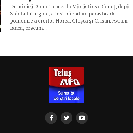
Duminică, 3 martie a.c., la Mănăstirea Râmeţ, după
Sfânta Liturghie, a fost oficiat un parastas de
pomenire a eroilor Horea, Cloşca şi Crişan, Avram
Iancu, precum...