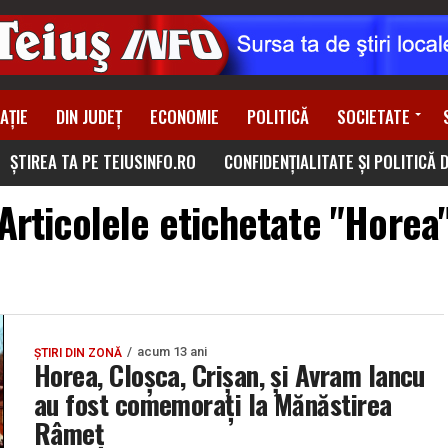
AȚIE
DIN JUDEȚ
ECONOMIE
POLITICĂ
SOCIETATE
ȘTIREA TA PE TEIUSINFO.RO
CONFIDENȚIALITATE ȘI POLITICĂ 
Articolele etichetate "Horea
acum 13 ani
ȘTIRI DIN ZONĂ
Horea, Cloşca, Crişan, şi Avram Iancu
au fost comemoraţi la Mănăstirea
Râmeţ