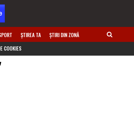
SPORT
ȘTIREA TA
ȘTIRI DIN ZONĂ
DE COOKIES
"