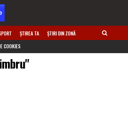
SPORT
ȘTIREA TA
ȘTIRI DIN ZONĂ
DE COOKIES
timbru"