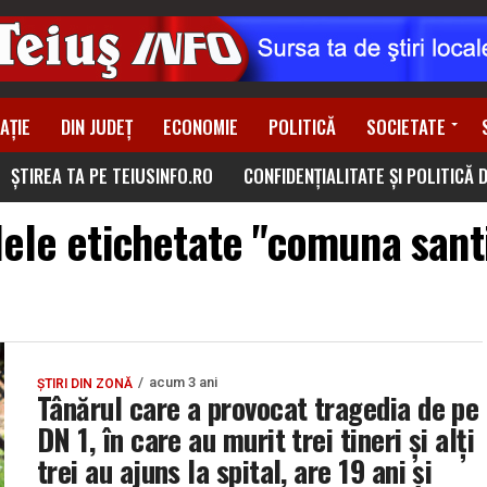
AȚIE
DIN JUDEȚ
ECONOMIE
POLITICĂ
SOCIETATE
ȘTIREA TA PE TEIUSINFO.RO
CONFIDENȚIALITATE ȘI POLITICĂ 
lele etichetate "comuna san
acum 3 ani
ȘTIRI DIN ZONĂ
Tânărul care a provocat tragedia de pe
DN 1, în care au murit trei tineri și alți
trei au ajuns la spital, are 19 ani și