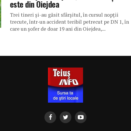
este din Oiejdea
Trei tineri și-au găsit sfârșitul, în cursul nopții
trecute, într-un accident teribil petrecut pe DN 1, în
care un șofer de doar 19 ani din Oiejdea,...